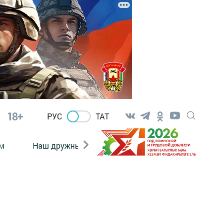
18+
РУС
ТАТ
м
Наш дружный коллектив
Документы