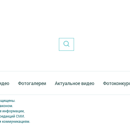
идео
Фотогалереи
Актуальное видео
Фотоконкур
защищены.
аконом.
ме информации,
 редакций СМИ.
ым коммуникациям.