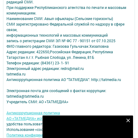
редакций СМИ.
При поддержке Республиканского агентства по печати и массовым
коммуникациям.
Наименование СМИ: Авыл офыклары (Сельские горизонты)
СМИ зарегистрировано Федеральной службой по надзору в сфере
связи,
информационных технологий и массовых коммуникаций
запись о регистрации СМИ ЭЛ № ФС 77 - 90151 от 07.10.2025
ФИО главного редактора: Газизова Гульчачак Хизаповна
Адрес редакции: 422650,Российская Федерация, Республика
Татарстан п.г.т. Рыбная Слобода, ул. Ленина, 81Б
Телефон редакции: (84361) 23- 1- 91
Электронный адрес редакции: redrs@mail.ru
tatmedia.ru
Антикоррупционная политика АО "ТАТМЕДИА": http://tatmedia.ru
Электронная почта для сообщений о фактах коррупции:
tatmedia@tatmedia.ru
Учредитель СМИ: АО «ТАТМЕДИА»
Антикоррупционная политика
АО «ТАТМЕДИА» использует «cookie»
для персонализации сервисов и
Подпишитесь на наш телеграм канал
удобства пользователей сайтом.
Использование «cookie» можно отменить в настройках браузера.
Подписаться
Политика конфиденциальности