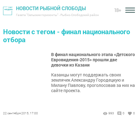
НОВОСТИ РЫБНОЙ СЛОБОДЫ
18+
Газета "Сельские горизонты" - Рыбно-Слободский район
Новости с тегом - финал национального
отбора
В финал национального этапа «Детского
Евровидения-2015» прошли две
девочки из Казани
Казанцы могут поддержать своих
землячек Александру Городецкую и
Милану Павлову, проголосовав за них на
сайте проекта.
22 сентября 2015, 17:00
993
0
0