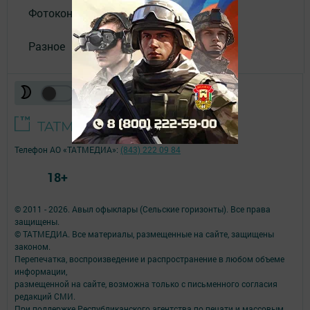
Фотоконкурс
Разное
Телефон АО «ТАТМЕДИА»:
(843) 222 09 84
18+
© 2011 - 2026. Авыл офыклары (Сельские горизонты). Все права
защищены.
© ТАТМЕДИА. Все материалы, размещенные на сайте, защищены
законом.
Перепечатка, воспроизведение и распространение в любом объеме
информации,
размещенной на сайте, возможна только с письменного согласия
редакций СМИ.
При поддержке Республиканского агентства по печати и массовым