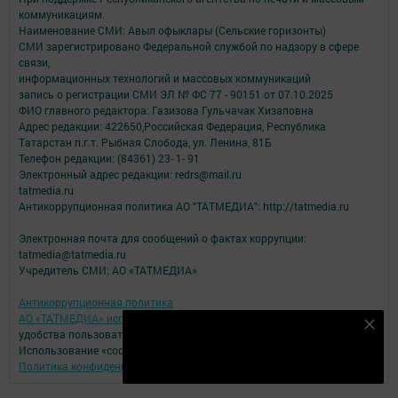
коммуникациям.
Наименование СМИ: Авыл офыклары (Сельские горизонты)
СМИ зарегистрировано Федеральной службой по надзору в сфере
связи,
информационных технологий и массовых коммуникаций
запись о регистрации СМИ ЭЛ № ФС 77 - 90151 от 07.10.2025
ФИО главного редактора: Газизова Гульчачак Хизаповна
Адрес редакции: 422650,Российская Федерация, Республика
Татарстан п.г.т. Рыбная Слобода, ул. Ленина, 81Б
Телефон редакции: (84361) 23- 1- 91
Электронный адрес редакции: redrs@mail.ru
tatmedia.ru
Антикоррупционная политика АО "ТАТМЕДИА": http://tatmedia.ru
Электронная почта для сообщений о фактах коррупции:
tatmedia@tatmedia.ru
Учредитель СМИ: АО «ТАТМЕДИА»
Антикоррупционная политика
АО «ТАТМЕДИА» использует «cookie»
для персонализации сервисов и
Подпишитесь на наш телеграм канал
удобства пользователей сайтом.
Использование «cookie» можно отменить в настройках браузера.
Подписаться
Политика конфиденциальности