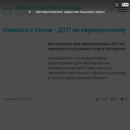
НОВОСТИ РЫБНОЙ СЛОБОДЫ
18+
6
Автоматическое закрытие баннера через
Газета "Сельские горизонты" - Рыбно-Слободский район
Новости с тегом - ДТП по европротоколу
Инструкцию для оформляющих ДТП по
европротоколу разместили в Интернете
Сообщается, что новый сервис
адаптирован для просмотра на
мобильных устройствах, поэтому
автолюбители смогут обратиться к нему
в любой необходимый момент.
17 августа 2015, 06:30
1025
0
0