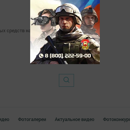
ых средств на дорогах.
идео
Фотогалереи
Актуальное видео
Фотоконкур