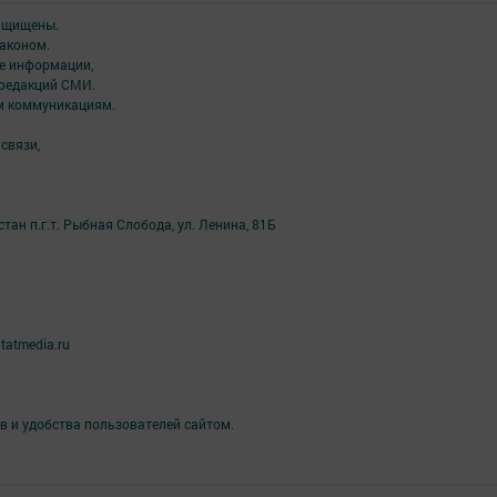
защищены.
аконом.
ме информации,
 редакций СМИ.
ым коммуникациям.
связи,
ан п.г.т. Рыбная Слобода, ул. Ленина, 81Б
tatmedia.ru
в и удобства пользователей сайтом.