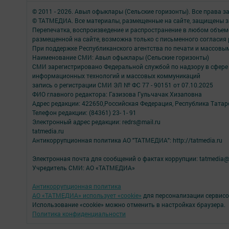
© 2011 - 2026. Авыл офыклары (Сельские горизонты). Все права 
© ТАТМЕДИА. Все материалы, размещенные на сайте, защищены з
Перепечатка, воспроизведение и распространение в любом объе
размещенной на сайте, возможна только с письменного согласия
При поддержке Республиканского агентства по печати и массов
Наименование СМИ: Авыл офыклары (Сельские горизонты)
СМИ зарегистрировано Федеральной службой по надзору в сфере 
информационных технологий и массовых коммуникаций
запись о регистрации СМИ ЭЛ № ФС 77 - 90151 от 07.10.2025
ФИО главного редактора: Газизова Гульчачак Хизаповна
Адрес редакции: 422650,Российская Федерация, Республика Татарст
Телефон редакции: (84361) 23- 1- 91
Электронный адрес редакции: redrs@mail.ru
tatmedia.ru
Антикоррупционная политика АО "ТАТМЕДИА": http://tatmedia.ru
Электронная почта для сообщений о фактах коррупции: tatmedia@
Учредитель СМИ: АО «ТАТМЕДИА»
Антикоррупционная политика
АО «ТАТМЕДИА» использует «cookie»
для персонализации сервисо
Использование «cookie» можно отменить в настройках браузера.
Политика конфиденциальности