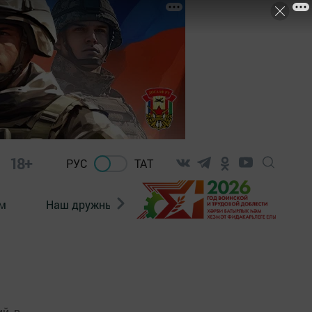
18+
РУС
ТАТ
м
Наш дружный коллектив
Документы
й, в