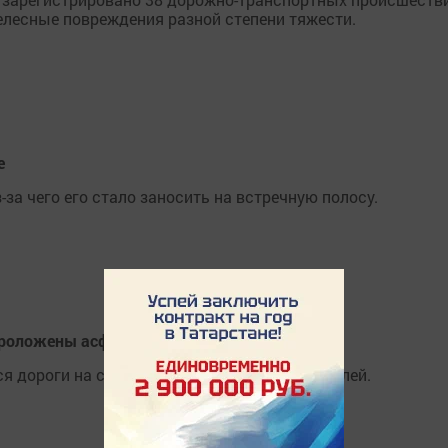
телесные повреждения разной степени тяжести.
е
за чего его стало заносить на встречную полосу.
проложены асфальтовые дороги
я дороги на сумму более 300 миллионов рублей.