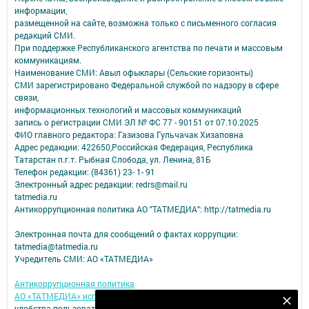
информации,
размещенной на сайте, возможна только с письменного согласия
редакций СМИ.
При поддержке Республиканского агентства по печати и массовым
коммуникациям.
Наименование СМИ: Авыл офыклары (Сельские горизонты)
СМИ зарегистрировано Федеральной службой по надзору в сфере
связи,
информационных технологий и массовых коммуникаций
запись о регистрации СМИ ЭЛ № ФС 77 - 90151 от 07.10.2025
ФИО главного редактора: Газизова Гульчачак Хизаповна
Адрес редакции: 422650,Российская Федерация, Республика
Татарстан п.г.т. Рыбная Слобода, ул. Ленина, 81Б
Телефон редакции: (84361) 23- 1- 91
Электронный адрес редакции: redrs@mail.ru
tatmedia.ru
Антикоррупционная политика АО "ТАТМЕДИА": http://tatmedia.ru
Электронная почта для сообщений о фактах коррупции:
tatmedia@tatmedia.ru
Учредитель СМИ: АО «ТАТМЕДИА»
Антикоррупционная политика
АО «ТАТМЕДИА» использует «cookie»
для персонализации сервисов и
Подпишитесь на наш телеграм канал
удобства пользователей сайтом.