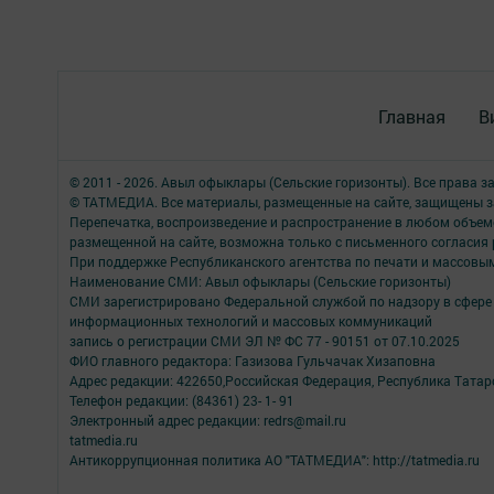
Главная
В
© 2011 - 2026. Авыл офыклары (Сельские горизонты). Все права 
© ТАТМЕДИА. Все материалы, размещенные на сайте, защищены з
Перепечатка, воспроизведение и распространение в любом объе
размещенной на сайте, возможна только с письменного согласия
При поддержке Республиканского агентства по печати и массов
Наименование СМИ: Авыл офыклары (Сельские горизонты)
СМИ зарегистрировано Федеральной службой по надзору в сфере 
информационных технологий и массовых коммуникаций
запись о регистрации СМИ ЭЛ № ФС 77 - 90151 от 07.10.2025
ФИО главного редактора: Газизова Гульчачак Хизаповна
Адрес редакции: 422650,Российская Федерация, Республика Татарст
Телефон редакции: (84361) 23- 1- 91
Электронный адрес редакции: redrs@mail.ru
tatmedia.ru
Антикоррупционная политика АО "ТАТМЕДИА": http://tatmedia.ru