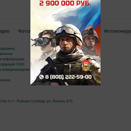
идео
Фотогалереи
Актуальное видео
Фотоконкур
защищены.
аконом.
ме информации,
 редакций СМИ.
ым коммуникациям.
связи,
ан п.г.т. Рыбная Слобода, ул. Ленина, 81Б