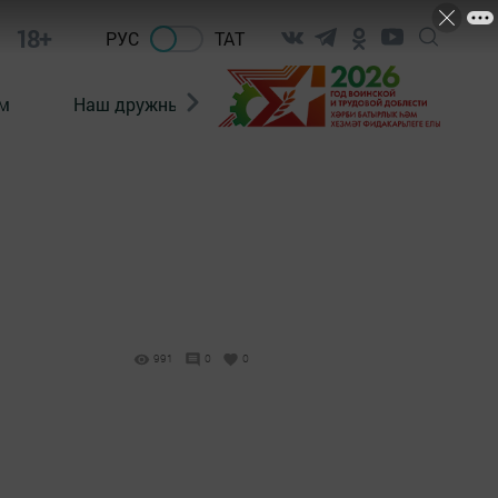
18+
РУС
ТАТ
м
Наш дружный коллектив
Документы
991
0
0