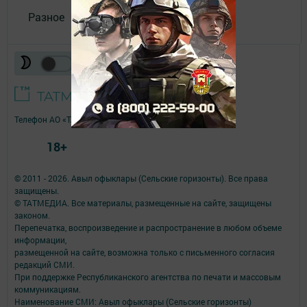
Разное
Телефон АО «ТАТМЕДИА»:
(843) 222 09 84
18+
© 2011 - 2026. Авыл офыклары (Сельские горизонты). Все права
защищены.
© ТАТМЕДИА. Все материалы, размещенные на сайте, защищены
законом.
Перепечатка, воспроизведение и распространение в любом объеме
информации,
размещенной на сайте, возможна только с письменного согласия
редакций СМИ.
При поддержке Республиканского агентства по печати и массовым
коммуникациям.
Наименование СМИ: Авыл офыклары (Сельские горизонты)