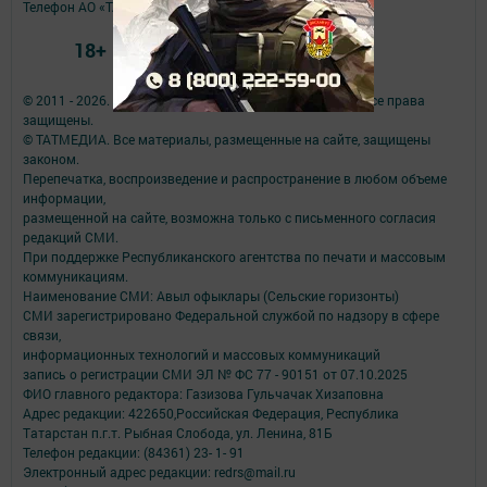
Телефон АО «ТАТМЕДИА»:
(843) 222 09 84
18+
© 2011 - 2026. Авыл офыклары (Сельские горизонты). Все права
защищены.
© ТАТМЕДИА. Все материалы, размещенные на сайте, защищены
законом.
Перепечатка, воспроизведение и распространение в любом объеме
информации,
размещенной на сайте, возможна только с письменного согласия
редакций СМИ.
При поддержке Республиканского агентства по печати и массовым
коммуникациям.
Наименование СМИ: Авыл офыклары (Сельские горизонты)
СМИ зарегистрировано Федеральной службой по надзору в сфере
связи,
информационных технологий и массовых коммуникаций
запись о регистрации СМИ ЭЛ № ФС 77 - 90151 от 07.10.2025
ФИО главного редактора: Газизова Гульчачак Хизаповна
Адрес редакции: 422650,Российская Федерация, Республика
Татарстан п.г.т. Рыбная Слобода, ул. Ленина, 81Б
Телефон редакции: (84361) 23- 1- 91
Электронный адрес редакции: redrs@mail.ru