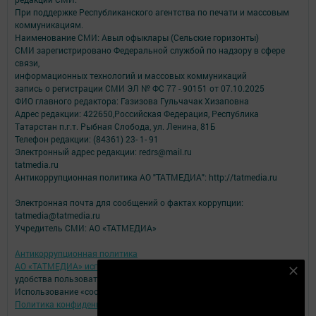
При поддержке Республиканского агентства по печати и массовым
коммуникациям.
Наименование СМИ: Авыл офыклары (Сельские горизонты)
СМИ зарегистрировано Федеральной службой по надзору в сфере
связи,
информационных технологий и массовых коммуникаций
запись о регистрации СМИ ЭЛ № ФС 77 - 90151 от 07.10.2025
ФИО главного редактора: Газизова Гульчачак Хизаповна
Адрес редакции: 422650,Российская Федерация, Республика
Татарстан п.г.т. Рыбная Слобода, ул. Ленина, 81Б
Телефон редакции: (84361) 23- 1- 91
Электронный адрес редакции: redrs@mail.ru
tatmedia.ru
Антикоррупционная политика АО "ТАТМЕДИА": http://tatmedia.ru
Электронная почта для сообщений о фактах коррупции:
tatmedia@tatmedia.ru
Учредитель СМИ: АО «ТАТМЕДИА»
Антикоррупционная политика
АО «ТАТМЕДИА» использует «cookie»
для персонализации сервисов и
Подпишитесь на наш телеграм канал
удобства пользователей сайтом.
Использование «cookie» можно отменить в настройках браузера.
Подписаться
Политика конфиденциальности