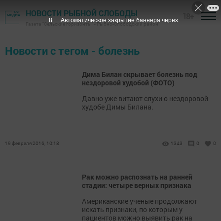
НОВОСТИ РЫБНОЙ СЛОБОДЫ
18+
7
Автоматическое закрытие баннера через
Газета "Сельские горизонты" - Рыбно-Слободский район
Новости с тегом - болезнь
Дима Билан скрывает болезнь под
нездоровой худобой (ФОТО)
Давно уже витают слухи о нездоровой
худобе Димы Билана.
19 февраля 2016, 10:18
1343
0
0
Рак можно распознать на ранней
стадии: четыре верных признака
Американские ученые продолжают
искать признаки, по которым у
пациентов можно выявить рак на