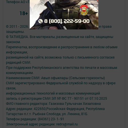
Телефон АО «ТАТМЕДИА»:
(843) 222 09 84
18+
© 2011 - 2026. Авыл офыклары (Сельские горизонты). Все права
защищены.
© ТАТМЕДИА. Все материалы, размещенные на сайте, защищены
законом.
Перепечатка, воспроизведение и распространение в любом объеме
информации,
размещенной на сайте, возможна только с письменного согласия
редакций СМИ.
При поддержке Республиканского агентства по печати и массовым
коммуникациям.
Наименование СМИ: Авыл офыклары (Сельские горизонты)
СМИ зарегистрировано Федеральной службой по надзору в сфере
связи,
информационных технологий и массовых коммуникаций
запись о регистрации СМИ ЭЛ № ФС 77 - 90151 от 07.10.2025
ФИО главного редактора: Газизова Гульчачак Хизаповна
Адрес редакции: 422650,Российская Федерация, Республика
Татарстан п.г.т. Рыбная Слобода, ул. Ленина, 81Б
Телефон редакции: (84361) 23- 1- 91
Электронный адрес редакции: redrs@mail.ru