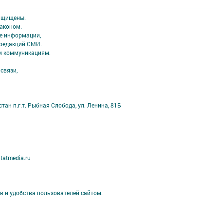
защищены.
аконом.
ме информации,
 редакций СМИ.
ым коммуникациям.
связи,
ан п.г.т. Рыбная Слобода, ул. Ленина, 81Б
tatmedia.ru
в и удобства пользователей сайтом.