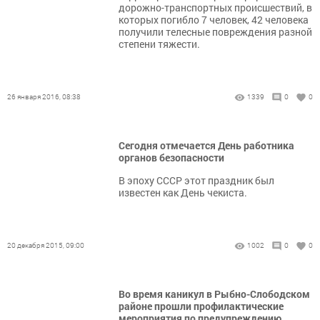
дорожно-транспортных происшествий, в
которых погибло 7 человек, 42 человека
получили телесные повреждения разной
степени тяжести.
26 января 2016, 08:38
1339
0
0
Сегодня отмечается День работника
органов безопасности
В эпоху СССР этот праздник был
известен как День чекиста.
20 декабря 2015, 09:00
1002
0
0
Во время каникул в Рыбно-Слободском
районе прошли профилактические
мероприятия по предупреждению