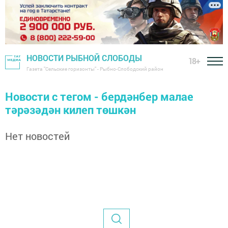
НОВОСТИ РЫБНОЙ СЛОБОДЫ
18+
Газета "Сельские горизонты" - Рыбно-Слободский район
Новости с тегом - бердәнбер малае
тәрәзәдән килеп төшкән
Нет новостей