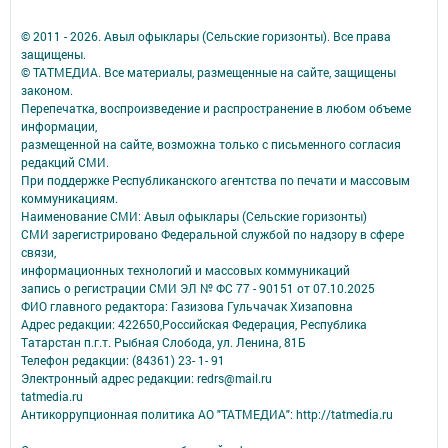
© 2011 - 2026. Авыл офыклары (Сельские горизонты). Все права
защищены.
© ТАТМЕДИА. Все материалы, размещенные на сайте, защищены
законом.
Перепечатка, воспроизведение и распространение в любом объеме
информации,
размещенной на сайте, возможна только с письменного согласия
редакций СМИ.
При поддержке Республиканского агентства по печати и массовым
коммуникациям.
Наименование СМИ: Авыл офыклары (Сельские горизонты)
СМИ зарегистрировано Федеральной службой по надзору в сфере
связи,
информационных технологий и массовых коммуникаций
запись о регистрации СМИ ЭЛ № ФС 77 - 90151 от 07.10.2025
ФИО главного редактора: Газизова Гульчачак Хизаповна
Адрес редакции: 422650,Российская Федерация, Республика
Татарстан п.г.т. Рыбная Слобода, ул. Ленина, 81Б
Телефон редакции: (84361) 23- 1- 91
Электронный адрес редакции: redrs@mail.ru
tatmedia.ru
Антикоррупционная политика АО "ТАТМЕДИА": http://tatmedia.ru