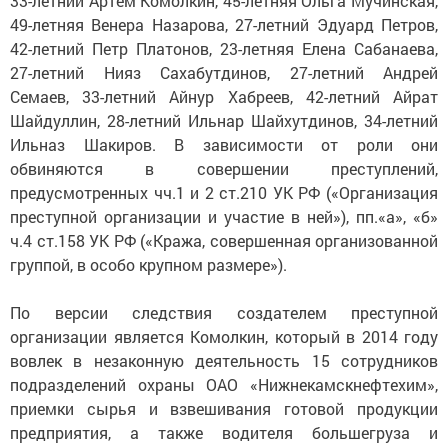
33-летний Артем Комолкин, 45-летняя Ольга Мучинская,
49-летняя Венера Назарова, 27-летний Эдуард Петров,
42-летний Петр Платонов, 23-летняя Елена Сабанаева,
27-летний Нияз Сахабутдинов, 27-летний Андрей
Семаев, 33-летний Айнур Хабреев, 42-летний Айрат
Шайдуллин, 28-летний Ильнар Шайхутдинов, 34-летний
Ильназ Шакиров. В зависимости от роли они
обвиняются в совершении преступлений,
предусмотренных чч.1 и 2 ст.210 УК РФ («Организация
преступной организации и участие в ней»), пп.«а», «б»
ч.4 ст.158 УК РФ («Кража, совершенная организованной
группой, в особо крупном размере»).
По версии следствия создателем преступной
организации является Комолкин, который в 2014 году
вовлек в незаконную деятельность 15 сотрудников
подразделений охраны ОАО «Нижнекамскнефтехим»,
приемки сырья и взвешивания готовой продукции
предприятия, а также водителя большегруза и