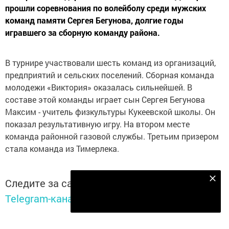
прошли соревнования по волейболу среди мужских
команд памяти Сергея Бегунова, долгие годы
игравшего за сборную команду района.
В турнире участвовали шесть команд из организаций,
предприятий и сельских поселений. Сборная команда
молодежи «Виктория» оказалась сильнейшей. В
составе этой команды играет сын Сергея Бегунова
Максим - учитель физкультуры Кукеевской школы. Он
показал результативную игру. На втором месте
команда районной газовой службы. Третьим призером
стала команда из Тимерлека.
Следите за самым важным и интересным в
Подпишитесь на наш телеграм канал
Telegram-канале
Татмедиа
Подписаться