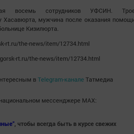
ая восемь сотрудников УФСИН. Тро
у Хасавюрта, мужчина после оказания помощ
 больнице Кизилюрта.
k-rt.ru/the-news/item/12734.html
gorsk-rt.ru/the-news/item/12734.html
интересным в
Telegram-канале
Татмедиа
в национальном мессенджере MАХ:
нные"
, чтобы всегда быть в курсе свежих