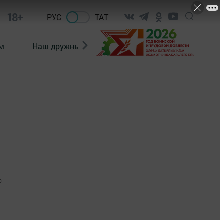
18+
РУС
ТАТ
м
Наш дружный коллектив
Документы
0