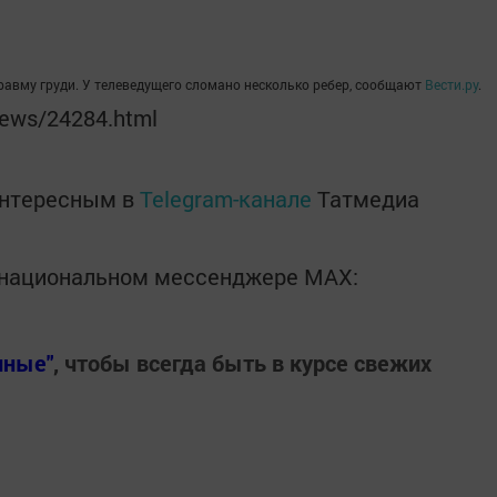
авму груди. У телеведущего сломано несколько ребер, сообщают
Вести.ру
.
news/24284.html
интересным в
Telegram-канале
Татмедиа
в национальном мессенджере MАХ:
нные"
, чтобы всегда быть в курсе свежих