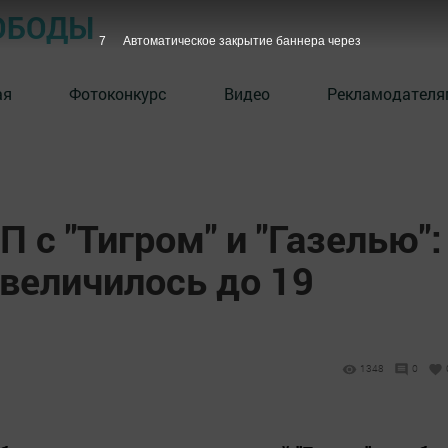
ОБОДЫ
6
Автоматическое закрытие баннера через
ая
Фотоконкурс
Видео
Рекламодателя
 с "Тигром" и "Газелью":
величилось до 19
1348
0