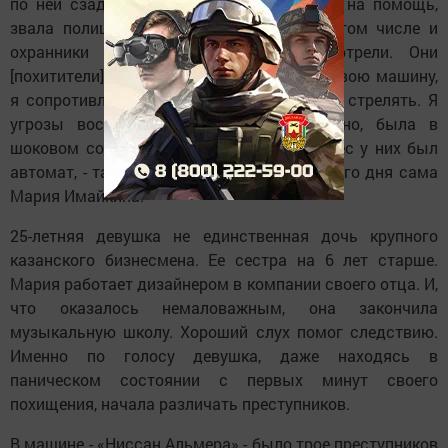
по ней сзади локтем. Я кричала и звала на помощь,
звала полицию, людей. Люди стояли, в том числе и
охранники «Тандема», они просто смотрели. Они
[похитители] начали меня затаскивать в свою машину,
я сопротивлялась, они сказали, что будут стрелять. Я
угрозы воспринимала абсолютно реально, была в
шоковом состоянии, потому что на перевес у них был
автомат, - так вспоминает события рокового дня сама
Мария Имайкина.
25-летняя девушка не единственная дочь крупного
казанского бизнесмена. Ее сестра на 6 лет старше.
Мария работает дизайнером в компании своего отца. И,
что оказалось немаловажным, она закончила
музыкальную школу. Хороший слух помог следствию.
Именно по голосу девушка, даже находясь в
паническом состоянии с первых минут своего
похищения, начала различать преступников.
В машине - «Ниссан Альмера» - было трое преступников