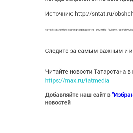
Источник: http://sntat.ru/obsh
Фото: http://ukrfoto.net/img/textimages/1/61d02e9ffb1fc9b6947adcf6f190b
Следите за самым важным и 
Читайте новости Татарстана 
https://max.ru/tatmedia
Добавляйте наш сайт в
"Избра
новостей