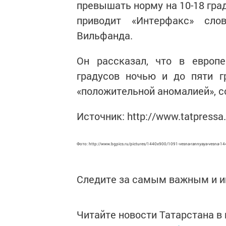
превышать норму на 10-18 град
приводит «Интерфакс» сло
Вильфанда.
Он рассказал, что в европе
градусов ночью и до пяти г
«положительной аномалией», 
Источник: http://www.tatpressa
Фото: http://www.bgpics.ru/pictures/1440x900/1091-vesna-rannyaya-vesna-1
Следите за самым важным и 
Читайте новости Татарстана 