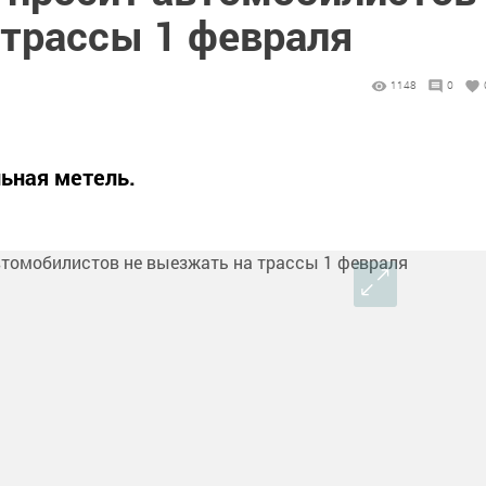
 трассы 1 февраля
1148
0
льная метель.