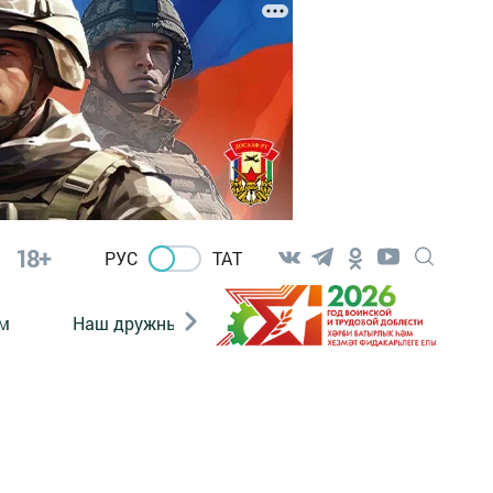
18+
РУС
ТАТ
м
Наш дружный коллектив
Документы