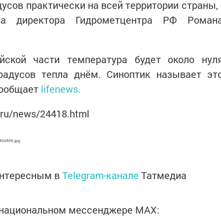
усов практически на всей территории страны, 
ва директора Гидрометцентра РФ Роман
йской части температура будет около нул
радусов тепла днём. Синоптик называет эт
сообщает
lifenews.
.ru/news/24418.html
440x900.jpg
интересным в
Telegram-канале
Татмедиа
в национальном мессенджере MАХ: