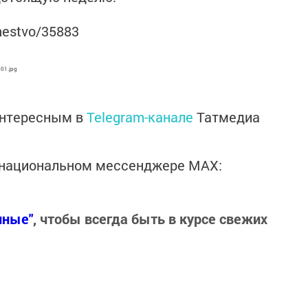
chestvo/35883
801.jpg
интересным в
Telegram-канале
Татмедиа
в национальном мессенджере MАХ:
нные"
, чтобы всегда быть в курсе свежих