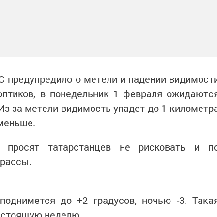
С предупредило о метели и падении видимост
оптиков, в понедельник 1 февраля ожидаютс
 Из-за метели видимость упадет до 1 километр
 меньше.
 просят татарстанцев не рисковать и п
трассы.
поднимется до +2 градусов, ночью -3. Така
дстоящую неделю.