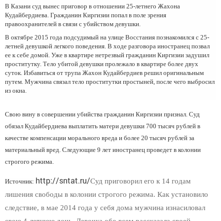
В Казани суд вынес приговор в отношении 25-летнего Жахона
Кудайбердиева. Гражданин Киргизии попал в поле зрения
правоохранителей в связи с убийством девушки.
В октябре 2015 года подсудимый на улице Восстания познакомился с 25-
летней девушкой легкого поведения. В ходе разговора иностранец позвал
ее к себе домой. Уже в квартире нетрезвый гражданин Киргизии задушил
проститутку. Тело убитой девушки пролежало в квартире более двух
суток. Избавиться от трупа Жахон Кудайбердиев решил оригинальным
путем. Мужчина связал тело проститутки простыней, после чего выбросил
из окна.
Свою вину в совершении убийства гражданин Киргизии признал. Суд
обязал Кудайбердиева выплатить матери девушки 700 тысяч рублей в
качестве компенсации морального вреда и более 20 тысяч рублей за
материальный вред. Следующие 9 лет иностранец проведет в колонии
строгого режима.
http://sntat.ru/
Суд приговорил его к 14 годам
Источник:
лишения свободы в колонии строгого режима. Как установило
следствие, в мае 2014 года у себя дома мужчина изнасиловал