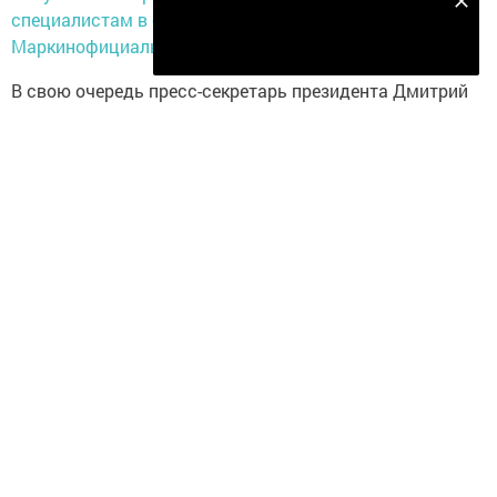
Подпишитесь на наш телеграм канал
специалистам в области психиатрии
Владимир
Подписаться
Маркин
официальный представитель СК РФ
В свою очередь пресс-секретарь президента Дмитрий
Песков заявил, что в Кремле призывают не спешить
связывать
резонансное убийство
ребенка с
терроризмом.
Убийство в Москве
Тело ребенка с признаками насильственной смерти
(отрезана голова) было обнаружено утром 29 февраля в
квартире жилого дома на улице Народного Ополчения
после тушения пожара.
Как установили следователи, няня девочки,
дождавшись, пока родители со старшим ребенком
покинут квартиру, совершила убийство девочки,
подожгла квартиру и покинула место происшествия. В
тот же день полицейские задержали ее у станции метро