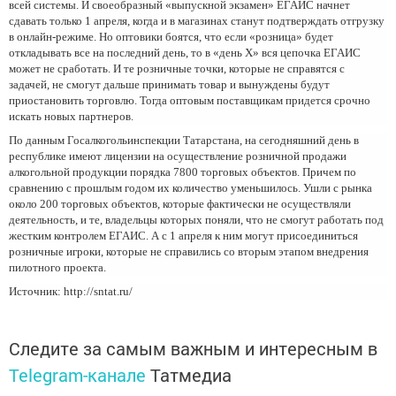
всей системы. И своеобразный «выпускной экзамен» ЕГАИС начнет
сдавать только 1 апреля, когда и в магазинах станут подтверждать отгрузку
в онлайн-режиме. Но оптовики боятся, что если «розница» будет
откладывать все на последний день, то в «день Х» вся цепочка ЕГАИС
может не сработать. И те розничные точки, которые не справятся с
задачей, не смогут дальше принимать товар и вынуждены будут
приостановить торговлю. Тогда оптовым поставщикам придется срочно
искать новых партнеров.
По данным Госалкогольинспекции Татарстана, на сегодняшний день в
республике имеют лицензии на осуществление розничной продажи
алкогольной продукции порядка 7800 торговых объектов. Причем по
сравнению с прошлым годом их количество уменьшилось. Ушли с рынка
около 200 торговых объектов, которые фактически не осуществляли
деятельность, и те, владельцы которых поняли, что не смогут работать под
жестким контролем ЕГАИС. А с 1 апреля к ним могут присоединиться
розничные игроки, которые не справились со вторым этапом внедрения
пилотного проекта.
Источник: http://sntat.ru/
Следите за самым важным и интересным в
Telegram-канале
Татмедиа