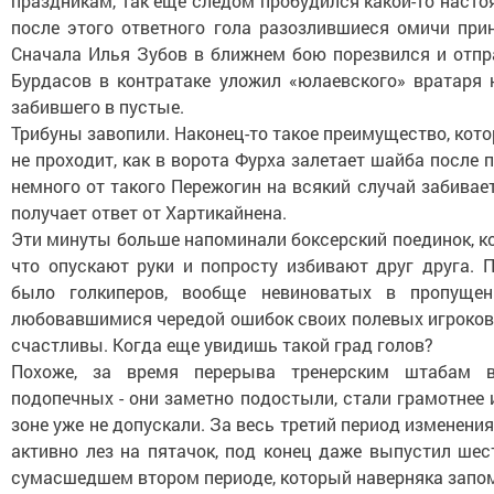
праздникам, так еще следом пробудился какой-то насто
после этого ответного гола разозлившиеся омичи при
Сначала Илья Зубов в ближнем бою порезвился и отпр
Бурдасов в контратаке уложил «юлаевского» вратаря 
забившего в пустые.
Трибуны завопили. Наконец-то такое преимущество, кото
не проходит, как в ворота Фурха залетает шайба после
немного от такого Пережогин на всякий случай забивае
получает ответ от Хартикайнена.
Эти минуты больше напоминали боксерский поединок, ко
что опускают руки и попросту избивают друг друга. 
было голкиперов, вообще невиноватых в пропущен
любовавшимися чередой ошибок своих полевых игроков.
счастливы. Когда еще увидишь такой град голов?
Похоже, за время перерыва тренерским штабам в
подопечных - они заметно подостыли, стали грамотнее 
зоне уже не допускали. За весь третий период изменения
активно лез на пятачок, под конец даже выпустил шест
сумасшедшем втором периоде, который наверняка запом