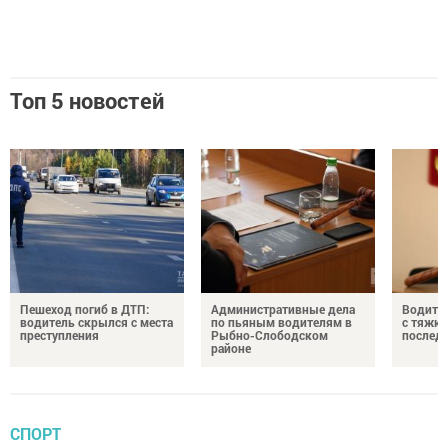
Топ 5 новостей
Пешеход погиб в ДТП:
Административные дела
Водите
водитель скрылся с места
по пьяным водителям в
с тяжк
преступления
Рыбно-Слободском
послед
районе
СПОРТ