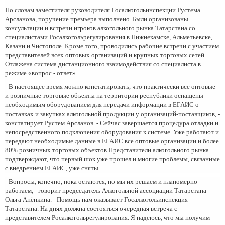
По словам заместителя руководителя Госалкогольинспекции Рустема
Арсланова, поручение премьера выполнено. Были организованы
консультации и встречи игроков алкогольного рынка Татарстана со
специалистами Росалкогольрегулирования в Нижнекамске, Альметьевске,
Казани и Чистополе. Кроме того, проводились рабочие встречи с участием
представителей всех оптовых организаций и крупных торговых сетей.
Отлажена система дистанционного взаимодействия со специалиста в
режиме «вопрос - ответ».
- В настоящее время можно констатировать, что практически все оптовые
и розничные торговые объекты на территории республики оснащены
необходимым оборудованием для передачи информации в ЕГАИС о
поставках и закупках алкогольной продукции у организаций-поставщиков, -
констатирует Рустем Арсланов. - Сейчас завершается процедура отладки и
непосредственного подключения оборудования к системе. Уже работают и
передают необходимые данные в ЕГАИС все оптовые организации и более
80% розничных торговых объектов.Представители алкогольного рынка
подтверждают, что первый шок уже прошел и многие проблемы, связанные
с внедрением ЕГАИС, уже сняты.
- Вопросы, конечно, пока остаются, но мы их решаем и планомерно
работаем, - говорит председатель Алкогольной ассоциации Татарстана
Ольга Апёнкина. - Помощь нам оказывает Госалкогольинспекция
Татарстана. На днях должна состояться очередная встреча с
представителем Росалкогольрегулирования. Я надеюсь, что мы получим