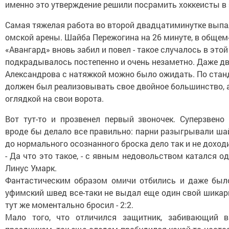
именно это утверждение решили посрамить хоккеисты в 
Самая тяжелая работа во второй двадцатиминутке выпа
омской арены. Шайба Пережогина на 26 минуте, в общем-
«Авангард» вновь забил и повел - такое случалось в это
подкрадывалось постепенно и очень незаметно. Даже дв
Александрова с натяжкой можно было ожидать. По стан
должен был реализовывать свое двойное большинство, а
оглядкой на свои ворота.
Вот тут-то и прозвенел первый звоночек. Суперзвено
вроде бы делало все правильно: парни разыгрывали шайб
до нормального осознанного броска дело так и не доход
- Да что это такое, - с явным недовольством катался 
Линус Умарк.
Фантастическим образом омичи отбились и даже было
уфимский швед все-таки не выдал еще один свой шикар
тут же моментально бросил - 2:2.
Мало того, что отличился защитник, забивающий 