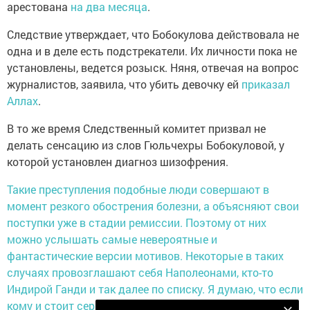
арестована
на два месяца
.
Следствие утверждает, что Бобокулова действовала не
одна и в деле есть подстрекатели. Их личности пока не
установлены, ведется розыск. Няня, отвечая на вопрос
журналистов, заявила, что убить девочку ей
приказал
Аллах
.
В то же время Следственный комитет призвал не
делать сенсацию из слов Гюльчехры Бобокуловой, у
которой установлен диагноз шизофрения.
Такие преступления подобные люди совершают в
момент резкого обострения болезни, а объясняют свои
поступки уже в стадии ремиссии. Поэтому от них
можно услышать самые невероятные и
фантастические версии мотивов. Некоторые в таких
случаях провозглашают себя Наполеонами, кто-то
Индирой Ганди и так далее по списку. Я думаю, что если
кому и стоит серьезно отнестись к ее словам, так это