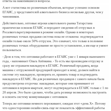
ответы на накопившиеся вопросы.
А вот статистика по розничным объектам, которые успешно освоили
ЕГАИС, у представителей алкогольного бизнеса несколько другая, чем у
чиновников.
Действительно, оптовые игроки алкогольного рынка Татарстана
практически освоили ЕГАИС и передают сведения об отгрузках в
Росалкогольрегулирования в режиме онлайн. Однако в некоторых
розничных точках продажи система пока не отлажена: подтверждается
онлайн только около 50% отгрузок. Это означает, что только в половине
розничных точках оборудование не просто установлено, а им еще и умеют
пользоваться.
- Дело в том, что оптовики работают в ЕГАИС уже с 1 января нынешнего
года, - напоминает Ольга Апёнкина. - То есть мы производим отгрузку и
сразу же отражаем накладную в ЕГАИС. Розничный продавец, когда
машина с отгруженной продукцией приходит к нему, должен найти в
системе эту накладную, проверить ее, принять товар и подтвердить
накладную в ЕГАИС. Но для розничных продавцов с самого начала была
предусмотрена отсрочка: накладные, которые они принимают от
оптовиков в первом квартале, могут подтверждаться в ЕГАИС только с 1 по
20 апреля. Это было сделано, чтобы дать рознице возможность настроить
и освоить систему коммуникации с оптовиком.
Теперь же оптовики немного переживают, ожидая этот «день Х». Потому
что односторонняя онлайн-связь еще не показатель эффективной работы