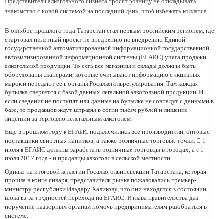
Представители алкогольного бизнеса просят розницу не откладывать
знакомство с новой системой на последний день, чтоб избежать коллапса.
В октябре прошлого года Татарстан стал первым российским регионом, где
стартовал пилотный проект по внедрению по внедрению Единой
государственной автоматизированной информационной государственной
автоматизированной информационной системы (ЕГАИС) учета продажи
алкогольной продукции. То есть все магазины и склады должны быть
оборудованы сканерами, которые считывают информацию с акцизных
марок и передают ее в органы Росалкогольрегулирования. Там каждая
бутылка сверяется с базой данных легальной алкогольной продукции. И
если сведения не поступят или данные на бутылке не совпадут с данными в
базе, то продавцов ждут штрафы в сотни тысяч рублей и лишение
лицензии за торговлю нелегальным алкоголем.
Еще в прошлом году к ЕГАИС подключились все производители, оптовые
поставщики спиртных напитков, а также розничные торговые точки. С 1
июля в ЕГАИС должны заработать розничные торговцы в городах, а с 1
июля 2017 года - и продавцы алкоголя в сельской местности.
Однако на итоговой коллегии Госалкогольинспекции Татарстана, которая
прошла в конце января, представители рынка пожаловались премьер-
министру республики Ильдару Халикову, что они находятся в состоянии
шока из-за трудностей перехода на ЕГАИС. И глава правительства дал
поручение надзорным органам помочь предпринимателям разобраться в
системе.