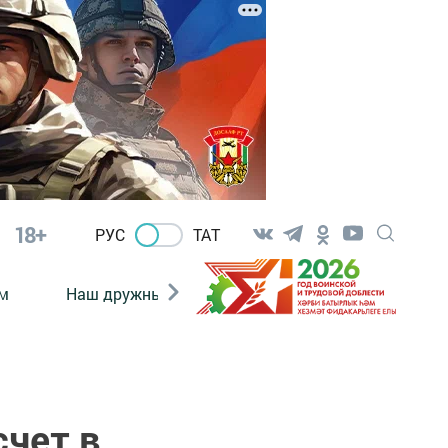
18+
РУС
ТАТ
м
Наш дружный коллектив
Документы
счет в