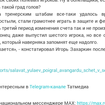
 такой град голов?
а тренерским штабам все-таки удалось в
остыли, стали грамотнее играть в защите и ф
ь третий период изменения счета так и не прои
конец даже выпустил шестого игрока, но все 
 который наверняка запомнят еще надолго.
жается», - констатировал Игорь Захаркин пос
ports/salavat_yulaev_poigral_avangardu_schet_v_se
интересным в
Telegram-канале
Татмедиа
в национальном мессенджере MАХ:
https://max.