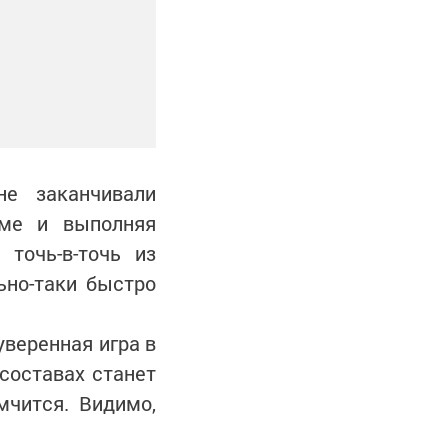
е заканчивали
тме и выполняя
точь-в-точь из
ьно-таки быстро
уверенная игра в
 составах станет
мчится. Видимо,