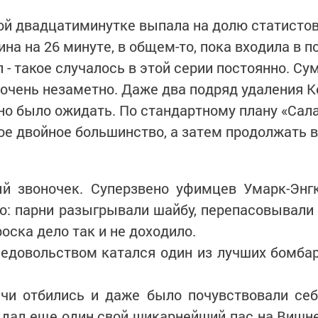
ой двадцатиминутке выпала на долю статистов
а на 26 минуте, в общем-то, пока входила в п
л - такое случалось в этой серии постоянно. С
очень незаметно. Даже два подряд удаления К
о было ожидать. По стандартному плану «Сала
е двойное большинство, а затем продолжать в
ый звоночек. Суперзвено уфимцев Умарк-Энгк
о: парни разыгрывали шайбу, перепасовывали е
оска дело так и не доходило.
м недовольством катался один из лучших бомб
чи отбились и даже было почувствовали себ
ыдал еще один свой шикарнейший пас на Вишне