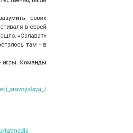
разумить своих
естиваля в своей
зошло. «Салават»
осталось там - в
ле игры. Команды
rii_sravnyalsya_/
ru/tatmedia