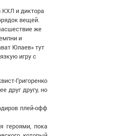
 КХЛ и диктора
орядок вещей.
умасшествие же
емпни и
ват Юлаев» тут
язкую игру с
вист-Григоренко
е друг другу, но
ардиров плей-офф
я героями, пока
вского, который