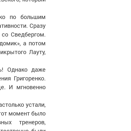
ько по большим
ативности. Сразу
 со Сведбергом.
домик», а потом
икрытого Лауту,
ть! Однако даже
ния Григоренко.
е. И мгновенно
астолько устали,
этот момент было
ных тренеров,
тественно, были