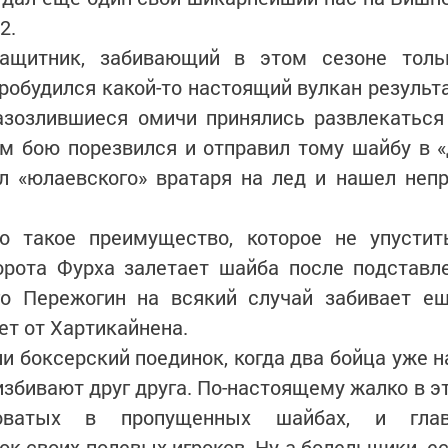
2.
защитник, забивающий в этом сезоне тол
робудился какой-то настоящий вулкан результ
разозлившиеся омичи принялись развлекаться
м бою порезвился и отправил тому шайбу в «
л «юлаевского» вратаря на лед и нашел непр
то такое преимущество, которое не упусти
орота Фурха залетает шайба после подставле
о Пережогин на всякий случай забивает ещ
ет от Хартикайнена.
 боксерский поединок, когда два бойца уже н
 избивают друг друга. По-настоящему жалко в 
новатых в пропущенных шайбах, и глав
 своих полевых игроков. Ну а болельщики, ес