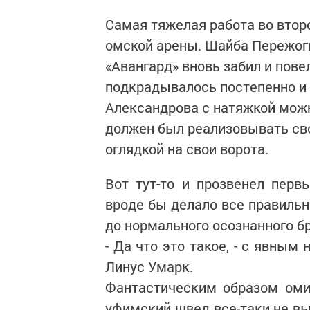
Самая тяжелая работа во втор
омской арены. Шайба Пережогин
«Авангард» вновь забил и пове
подкрадывалось постепенно и 
Александрова с натяжкой можн
должен был реализовывать сво
оглядкой на свои ворота.
Вот тут-то и прозвенел перв
вроде бы делало все правильн
до нормального осознанного бр
- Да что это такое, - с явны
Линус Умарк.
Фантастическим образом оми
уфимский швед все-таки не в