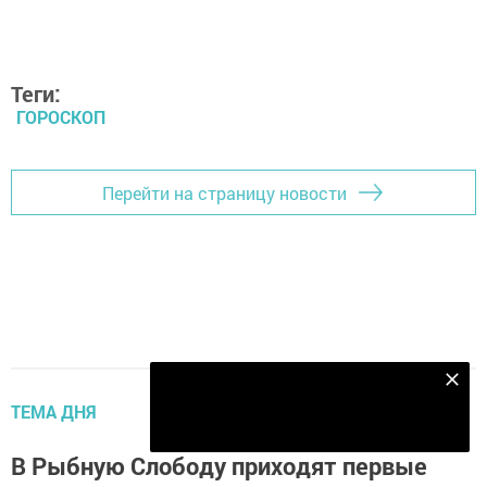
может быть снова установлен мелочный контроль. Если возврат
в прошлое стал для вас неожиданностью, вы рискуете потерять
управление своими эмоциями, совершить странный, даже
глупый поступок. Не портите себе жизнь - в конце дня у вас
появится и новый повод для оптимизма, и очередное поле для
активного приложения талантов.
Гороскоп для Козерога на 12 апреля 2016 года
В эти сутки не стоит отправляться в поездку, приступать к
оформлению документов, писать и отсылать важные письма. В
близком окружении днем может произойти нечто
непредвиденное. Поступательное движение вперёд и вверх по
Подпишитесь на наш телеграм канал
служебной лестнице в этот период приостанавливается. Чем
ближе дата вашего рождения к 20 января, тем больше
Подписаться
положительных моментов вы сможете найти в этом
обстоятельстве. Активная и целенаправленная деятельность
станет возможна ближе к вечеру. Если вы декабрьский Козерог,
избегайте перенапряжения, перевозбуждения.