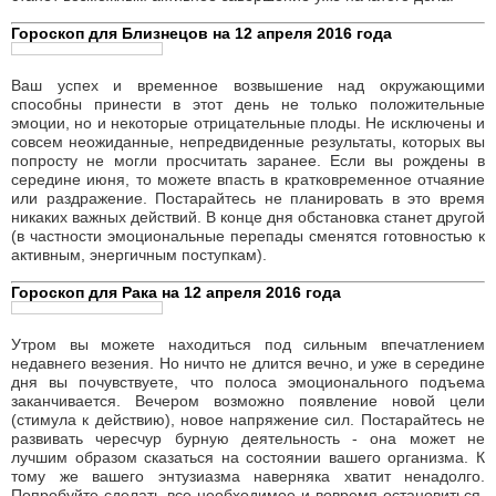
В связи с событиями первой половины суток ваш оптимизм
может поубавиться. Непредвиденная ситуация может заставить
вас едва ли не в самый последний момент отложить
заманчивый, вдохновляющий эксперимент. К вечеру имеет
смысл сознательно уйти в тень, отказаться от коллективной
работы, перейти к тактике скрытных единоличных решений.
Оставаясь для окружающих покладистым и любезным
человеком, вы будете способны втайне развить
кратковременную, но энергичную деятельность. В конце дня
станет возможным активное завершение уже начатого дела.
Гороскоп для Близнецов на 12 апреля 2016 года