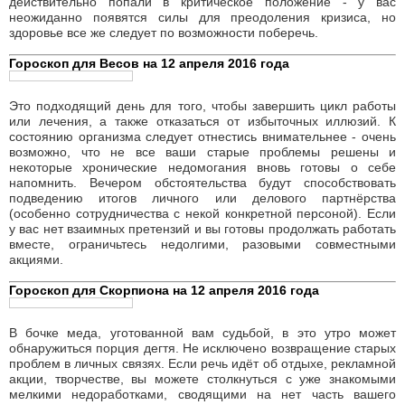
развивать чересчур бурную деятельность - она может не
лучшим образом сказаться на состоянии вашего организма. К
тому же вашего энтузиазма наверняка хватит ненадолго.
Попробуйте сделать все необходимое и вовремя остановиться,
чтобы не расходовать энергию зря.
Гороскоп для Льва на 12 апреля 2016 года
Утром и днем не стоит браться за новые дела. В том, что
произошло совсем недавно, вы можете отчасти разочароваться
(во всяком случае, состояние эйфории пройдет). Вы можете
обнаружить, что некоторые развлечения вам дорого стоили, а
некоторые жертвы принесены не по адресу. Не исключено
появление прежних страхов. Не спешите отчаиваться,
поскольку это состояние быстро пройдет. К вечеру вы будете
вновь полны энергии и энтузиазма. Если вы рождены в июле, то
будете способны в считанные минуты развить бешеную
активность в интересующем вас направлении.