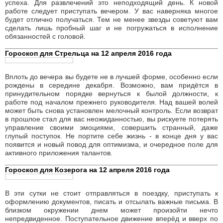
Гороскоп для Девы на 12 апреля 2016 года
В первой половине дня вы можете разочароваться в своём
партнёрстве или пожалеть о своей откровенности. Будьте
внимательны и не принимайтесь ни за что серьёзное (особенно
если рождены в середине сентября). Днем не исключено
состояние дезориентации, ухудшение самочувствия,
нервозность, перевороты в недавних планах, препятствия
буквально на ровном месте. В конце дня - если вы
действительно попали в критическое положение - у вас
неожиданно появятся силы для преодоления кризиса, но
здоровье все же следует по возможности поберечь.
Гороскоп для Весов на 12 апреля 2016 года