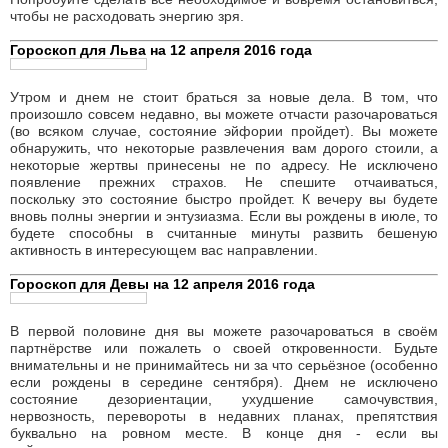
Ваш успех и временное возвышение над окружающими
способны принести в этот день не только положительные
эмоции, но и некоторые отрицательные плоды. Не исключены и
совсем неожиданные, непредвиденные результаты, которых вы
попросту не могли просчитать заранее. Если вы рождены в
середине июня, то можете впасть в кратковременное отчаяние
или раздражение. Постарайтесь не планировать в это время
никаких важных действий. В конце дня обстановка станет другой
(в частности эмоциональные перепады сменятся готовностью к
активным, энергичным поступкам).
Гороскоп для Рака на 12 апреля 2016 года
Утром вы можете находиться под сильным впечатлением
недавнего везения. Но ничто не длится вечно, и уже в середине
дня вы почувствуете, что полоса эмоционального подъема
заканчивается. Вечером возможно появление новой цели
(стимула к действию), новое напряжение сил. Постарайтесь не