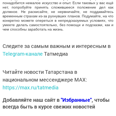
В бочке меда, уготованной вам судьбой, в это утро может
обнаружиться порция дегтя. Не исключено возвращение старых
проблем в личных связях. Если речь идёт об отдыхе, рекламной
акции, творчестве, вы можете столкнуться с уже знакомыми
мелкими недоработками, сводящими на нет часть вашего
успеха. Для развлечений это неподходящий день. К новой
работе следует приступать вечером. У вас наверняка многое
будет отлично получаться. Тем не менее звезды советуют вам
сделать лишь пробный шаг и не погружаться в исполнение
обязанностей с головой.
Гороскоп для Стрельца на 12 апреля 2016 года
Вплоть до вечера вы будете не в лучшей форме, особенно если
рождены в середине декабря. Возможно, вам придётся в
принудительном порядке вернуться к былой должности, к
работе под началом прежнего руководителя. Над вашей волей