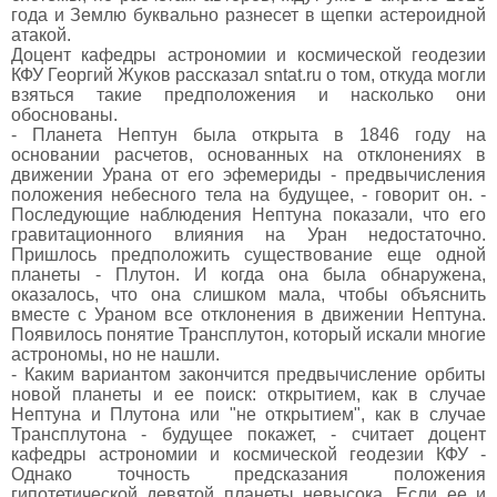
года и Землю буквально разнесет в щепки астероидной
атакой.
Доцент кафедры астрономии и космической геодезии
КФУ Георгий Жуков рассказал sntat.ru о том, откуда могли
взяться такие предположения и насколько они
обоснованы.
- Планета Нептун была открыта в 1846 году на
основании расчетов, основанных на отклонениях в
движении Урана от его эфемериды - предвычисления
положения небесного тела на будущее, - говорит он. -
Последующие наблюдения Нептуна показали, что его
гравитационного влияния на Уран недостаточно.
Пришлось предположить существование еще одной
планеты - Плутон. И когда она была обнаружена,
оказалось, что она слишком мала, чтобы объяснить
вместе с Ураном все отклонения в движении Нептуна.
Появилось понятие Трансплутон, который искали многие
астрономы, но не нашли.
- Каким вариантом закончится предвычисление орбиты
новой планеты и ее поиск: открытием, как в случае
Нептуна и Плутона или "не открытием", как в случае
Трансплутона - будущее покажет, - считает доцент
кафедры астрономии и космической геодезии КФУ -
Однако точность предсказания положения
гипотетической девятой планеты невысока. Если ее и