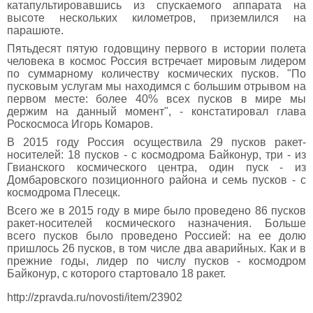
катапультировавшись из спускаемого аппарата на
высоте нескольких километров, приземлился на
парашюте.
Пятьдесят пятую годовщину первого в истории полета
человека в космос Россия встречает мировым лидером
по суммарному количеству космических пусков. "По
пусковым услугам мы находимся с большим отрывом на
первом месте: более 40% всех пусков в мире мы
держим на данный момент", - констатировал глава
Роскосмоса Игорь Комаров.
В 2015 году Россия осуществила 29 пусков ракет-
носителей: 18 пусков - с космодрома Байконур, три - из
Гвианского космического центра, один пуск - из
Домбаровского позиционного района и семь пусков - с
космодрома Плесецк.
Всего же в 2015 году в мире было проведено 86 пусков
ракет-носителей космического назначения. Больше
всего пусков было проведено Россией: на ее долю
пришлось 26 пусков, в том числе два аварийных. Как и в
прежние годы, лидер по числу пусков - космодром
Байконур, с которого стартовало 18 ракет.
http://zpravda.ru/novosti/item/23902