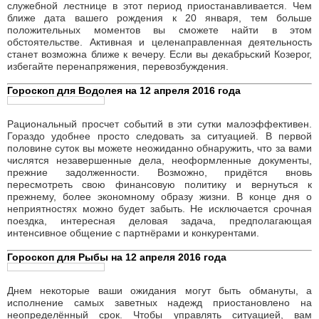
Это подходящий день для того, чтобы завершить цикл работы
или лечения, а также отказаться от избыточных иллюзий. К
состоянию организма следует отнестись внимательнее - очень
возможно, что не все ваши старые проблемы решены и
некоторые хронические недомогания вновь готовы о себе
напомнить. Вечером обстоятельства будут способствовать
подведению итогов личного или делового партнёрства
(особенно сотрудничества с некой конкретной персоной). Если
у вас нет взаимных претензий и вы готовы продолжать работать
вместе, ограничьтесь недолгими, разовыми совместными
акциями.
Гороскоп для Скорпиона на 12 апреля 2016 года