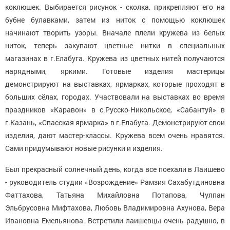
коклюшек. Выбирается рисунок - сколка, прикрепляют его на
бубне булавками, затем из ниток с помощью коклюшек
начинают творить узоры. Вначале плели кружева из белых
ниток, теперь закупают цветные нитки в специальных
магазинах в г.Елабуга. Кружева из цветных нитей получаются
нарядными, яркими. Готовые изделия мастерицы
демонстрируют на выставках, ярмарках, которые проходят в
больших сёлах, городах. Участвовали на выставках во время
праздников «Каравон» в с.Русско-Никольское, «Сабантуй» в
г.Казань, «Спасская ярмарка» в г.Елабуга. Демонстрируют свои
изделия, дают мастер-классы. Кружева всем очень нравятся.
Сами придумывают новые рисунки и изделия.
Был прекрасный солнечный день, когда все поехали в Лаишево
- руководитель студии «Возрождение» Рамзия Сахабутдиновна
Фаттахова, Татьяна Михайловна Потапова, Чулпан
Эльбрусовна Мифтахова, Любовь Владимировна Ахунова, Вера
Ивановна Емельянова. Встретили лаишевцы очень радушно, в