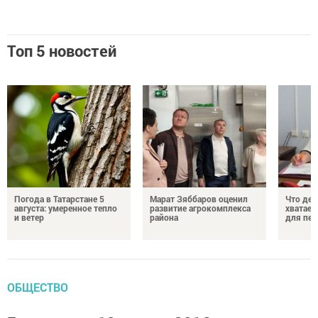
Топ 5 новостей
Погода в Татарстане 5
Марат Зяббаров оценил
Что дел
августа: умеренное тепло
развитие агрокомплекса
хватает
и ветер
района
для пен
ОБЩЕСТВО