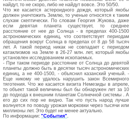
найдут, то не скоро, либо не найдут вовсе. Это 50/50.
Что же касается астероидного дождя, который якобы
должен уничтожить Землю, то ученые относятся к таким
слухам скептически. По словам Георгия Жукова, даже
если девятая планета существует, то среднее
расстояние от нее до Солнца - в пределах 400-1500
астрономических единиц, что соответствует периодам
обращения вокруг Солнца в пределах от 8 до 58 тысяч
лет. А такой период никак не совпадает с периодом
катаклизмов на Земле в 26-27 млн. лет, который якобы
установлен исследованием ископаемых.
- При таком периоде расстояние от Солнца до девятой
планеты должно быть в десятки тысяч астрономических
единиц, а не 400-1500, - объяснил казанский ученый. -
Еще никому не удалось нарушить закон Всемирного
тяготения. Что же касается визита Немезиды в апреле,
то объект такой величины был бы обнаружен лет за 10
до подхода к внешним планетам Солнечной системы . А
его до сих пор не видно. Так что пусть народ лучше
волнуется по поводу урожая морковки через тысячи или
миллионы лет. Это будет не менее актуально.
По информации:
"События"
.