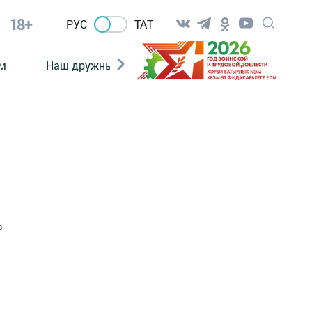
18+
РУС
ТАТ
м
Наш дружный коллектив
Документы
0