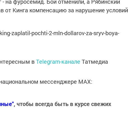
 - на фуросемид. Бой отменили, а Рябинский
ав от Кинга компенсацию за нарушение условий
ing-zaplatil-pochti-2-mln-dollarov-za-sryv-boya-
интересным в
Telegram-канале
Татмедиа
в национальном мессенджере MАХ:
нные"
, чтобы всегда быть в курсе свежих