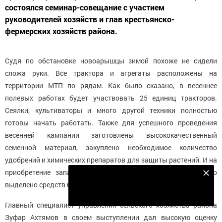
состоялся семинар-совещание с участием
руководителей хозяйств и глав крестьянско-
фермерских хозяйств района.
Судя по обстановке новоарышцы зимой похоже не сидели
сложа руки. Все трактора и агрегаты расположены на
территории МТП по рядам. Как было сказано, в весеннее
полевых работах будет участвовать 25 единиц тракторов.
Сеялки, культиваторы и много другой техники полностью
готовы начать работать. Также для успешного проведения
весенней кампании заготовлены высококачественный
семенной материал, закуплено необходимое количество
удобрений и химических препаратов для защиты растений. И на
приобретение запасных частей для ремонта техники было
Подпишитесь на наш телеграм канал
выделено средств больше чем в предыдущих годах.
Подписаться
Главный специалист управления сельского хозяйства района
Зуфар Ахтямов в своем выступлении дал высокую оценку