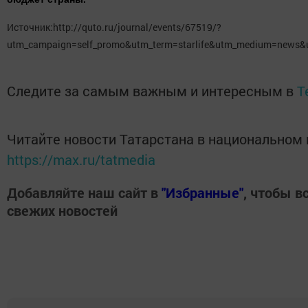
Источник:
http://quto.ru/journal/events/67519/?
utm_campaign=self_promo&utm_term=starlife&utm_medium=news&
Следите за самым важным и интересным в
T
Читайте новости Татарстана в национальном
https://max.ru/tatmedia
Добавляйте наш сайт в
"Избранные"
, чтобы в
свежих новостей