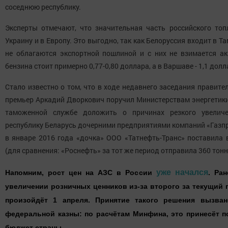
соседнюю республику.
Эксперты отмечают, что значительная часть российского топ
Украину и в Европу. Это выгодно, так как Белоруссия входит в Т
не облагаются экспортной пошлиной и с них не взимается ак
бензина стоит примерно 0,77-0,80 доллара, а в Варшаве - 1,1 долл
Стало известно о том, что в ходе недавнего заседания правите
премьер Аркадий Дворкович поручил Министерствам энергетики
таможенной службе доложить о причинах резкого увеличе
республику Беларусь дочерними предприятиями компаний «Газпр
в январе 2016 года «дочка» ООО «Татнефть-Транс» поставила 
(для сравнения: «Роснефть» за тот же период отправила 360 тонн
уже начался
Напомним, рост цен на АЗС в России
. Ра
увеличении розничных ценников из-за второго за текущий 
произойдёт 1 апреля. Принятие такого решения вызва
федеральной казны: по расчётам Минфина, это принесёт 
бюджет страны.