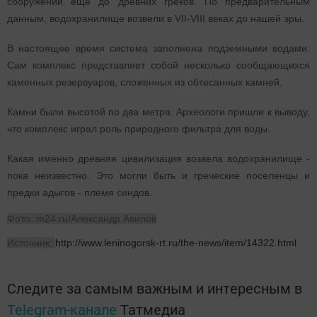
сооружений еще до древних греков. По предварительным
данным, водохранилище возвели в VII-VIII веках до нашей эры.
В настоящее время система заполнена подземными водами.
Сам комплекс представляет собой несколько сообщающихся
каменных резервуаров, сложенных из обтесанных камней.
Камни были высотой по два метра. Археологи пришли к выводу,
что комплекс играл роль природного фильтра для воды.
Какая именно древняя цивилизация возвела водохранилище -
пока неизвестно. Это могли быть и греческие поселенцы и
предки адыгов - племя синдов.
Фото: m24.ru/Александр Авилов
Источник:
http://www.leninogorsk-rt.ru/the-news/item/14322.html
Следите за самым важным и интересным в
Telegram-канале
Татмедиа