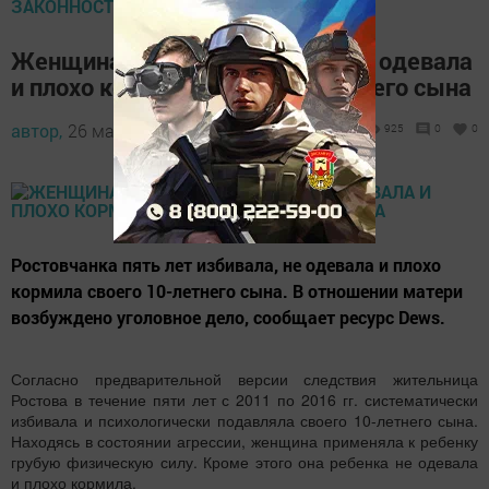
ЗАКОННОСТЬ ПРАВОВОЕ ВОСПИТАНИЕ
Женщина пять лет избивала, не одевала
и плохо кормила своего 10-летнего сына
автор,
26 марта 2016 - 13:47
925
0
0
Ростовчанка пять лет избивала, не одевала и плохо
кормила своего 10-летнего сына. В отношении матери
возбуждено уголовное дело, сообщает ресурс Dews.
Согласно предварительной версии следствия жительница
Ростова в течение пяти лет с 2011 по 2016 гг. систематически
избивала и психологически подавляла своего 10-летнего сына.
Находясь в состоянии агрессии, женщина применяла к ребенку
грубую физическую силу. Кроме этого она ребенка не одевала
и плохо кормила.