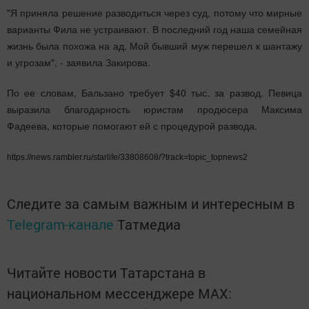
"Я приняла решение разводиться через суд, потому что мирные
варианты Фила не устраивают. В последний год наша семейная
жизнь была похожа на ад. Мой бывший муж перешел к шантажу
и угрозам", - заявила Закирова.
По ее словам, Бальзано требует $40 тыс. за развод. Певица
выразила благодарность юристам продюсера Максима
Фадеева, которые помогают ей с процедурой развода.
https://news.rambler.ru/starlife/33808608/?track=topic_topnews2
Следите за самым важным и интересным в
Telegram-канале
Татмедиа
Читайте новости Татарстана в
национальном мессенджере MАХ: