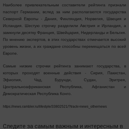
Наиболее привлекательным составители рейтинга признали
паспорт Германии, вслед за ним располагаются государства
Северной Европы - Дания, Финляндия, Норвегия, Швеция и
Исландия. Шестую строчку разделили Австрия и Ирландия, а
замкнули десятку Франция, Швейцария, Нидерланды и Бельгия.
По мнению экспертов, в этих государствах отмечается высокий
уровень жизни, а их граждане способны перемещаться по всей
Европе.
Самые низкие строчки рейтинга занимают государства, в
которых проходят военные действия - Сирия, Пакистан,
Эфиопия, Чад, Бурунди, Судан, Эритрея,
Центральноафриканская Республика, Афганистан и
Демократическая Республика Конго.
https://news.rambler.ru/lifestyle/33802521/?track=news_othernews
Следите за самым важным и интересным в