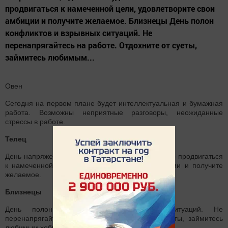
продвигаться к намеченной цели, удовлетворите свои
амбиции и получите желаемое. Близнецы День полон
конфликтов и взрывных ситуаций. Не
перенапрягайтесь на работе. Отдохните от суеты,
займитесь любимым...
Овен
Сегодня на первом плане будет интеллектуальная и бумажная
работа. Возможны неприятные разговоры, неожиданные
стрессы в работе.
Телец
День напряженный, однако вы будете настойчиво продвигаться
к намеченной цели, удовлетворите свои амбиции и получите
желаемое.
Близнецы
День полон конфликтов и взрывных ситуаций. Не
перенапрягайтесь на работе. Отдохните от суеты, займитесь
любимым хобби.