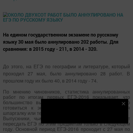
На едином государственном экзамене по русскому
языку 30 мая было аннулировано 202 работы. Для
сравнения: в 2015 году - 211, в 2014 - 320.
До этого, на ЕГЭ по географии и литературе, который
проходил 27 мая, было аннулировано 28 работ. В
прошлом году их было 40, в 2014 году - 74.
По мнению чиновников, статистика аннулированных
работ по итогам первых ЕГЭ-2016 показывает, что
большинство выпускников стали более ответственно
Подпишитесь на наш телеграм канал
готовиться к экзаменам, они не рискуют, пронося
шпаргалку или телефон.
Подписаться
Выпускники, чьи работы были аннулированы, смогут
пересдать ЕГЭ по этим предметам только в следующем
году. Основной период ЕГЭ-2016 проходит с 27 мая по