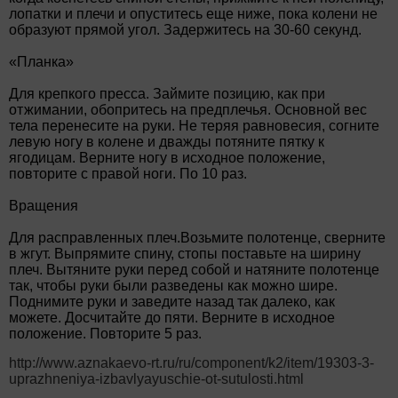
лопатки и плечи и опуститесь еще ниже, пока колени не
образуют прямой угол. Задержитесь на 30-60 секунд.
«Планка»
Для крепкого пресса. Займите позицию, как при
отжимании, обопритесь на предплечья. Основной вес
тела перенесите на руки. Не теряя равновесия, согните
левую ногу в колене и дважды потяните пятку к
ягодицам. Верните ногу в исходное положение,
повторите с правой ноги. По 10 раз.
Вращения
Для расправленных плеч.Возьмите полотенце, сверните
в жгут. Выпрямите спину, стопы поставьте на ширину
плеч. Вытяните руки перед собой и натяните полотенце
так, чтобы руки были разведены как можно шире.
Поднимите руки и заведите назад так далеко, как
можете. Досчитайте до пяти. Верните в исходное
положение. Повторите 5 раз.
http://www.aznakaevo-rt.ru/ru/component/k2/item/19303-3-
uprazhneniya-izbavlyayuschie-ot-sutulosti.html