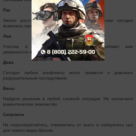
Рак
Хватит расстраиваться из-за ерунды. Тем более сегодня
возможны проблемы со здоровьем.
Лев
Участие в рискованных мероприятиях прибавит вам
уверенности и решительности.
Дева
Сегодня любые конфликты могут привести к довольно
разрушительным последствиям.
Весы
Найдете решение в любой сложной ситуации. Не исключено
романтическое знакомство.
Скорпион
Не перенапрягайтесь, отвлекитесь от всего и наберитесь сил
для нового марш-броска.