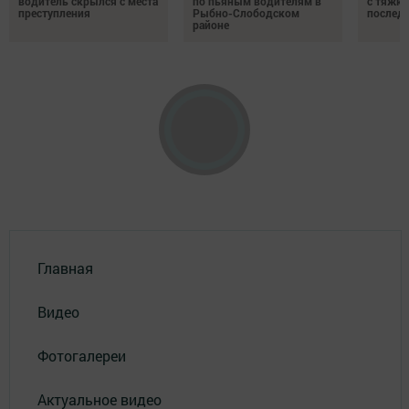
водитель скрылся с места
по пьяным водителям в
с тяжк
преступления
Рыбно-Слободском
послед
районе
Главная
Видео
Фотогалереи
Актуальное видео