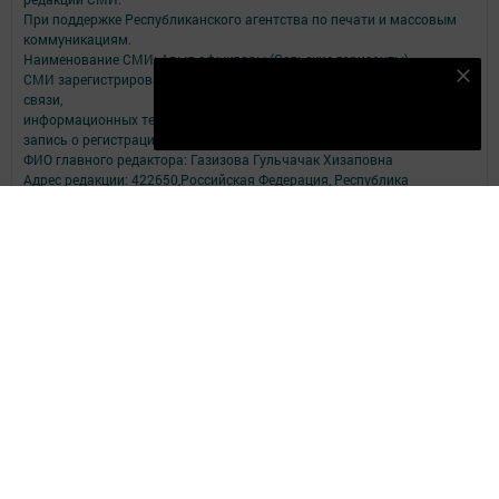
При поддержке Республиканского агентства по печати и массовым
коммуникациям.
Наименование СМИ: Авыл офыклары (Сельские горизонты)
СМИ зарегистрировано Федеральной службой по надзору в сфере
Подпишитесь на наш телеграм канал
связи,
Подписаться
информационных технологий и массовых коммуникаций
запись о регистрации СМИ ЭЛ № ФС 77 - 90151 от 07.10.2025
ФИО главного редактора: Газизова Гульчачак Хизаповна
Адрес редакции: 422650,Российская Федерация, Республика
Татарстан п.г.т. Рыбная Слобода, ул. Ленина, 81Б
Телефон редакции: (84361) 23- 1- 91
Электронный адрес редакции: redrs@mail.ru
tatmedia.ru
Антикоррупционная политика АО "ТАТМЕДИА": http://tatmedia.ru
Электронная почта для сообщений о фактах коррупции:
tatmedia@tatmedia.ru
Учредитель СМИ: АО «ТАТМЕДИА»
Антикоррупционная политика
АО «ТАТМЕДИА» использует «cookie»
для персонализации сервисов и
удобства пользователей сайтом.
Использование «cookie» можно отменить в настройках браузера.
Политика конфиденциальности