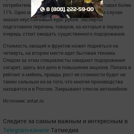
потребительских цен в прошедшем году составил более
11%. Одно из самых главных влияний в этом случае
оказал неустойчивый курс рубля. Эксперты
подготовили перечень товаров, на которые в первую
очередь стоит ожидать существенного подорожания.
Стоимость овощей и фруктов может подняться на
четверть, на втором месте идет бытовая техника.
Следом за этим специалисты ожидают подорожания
сигарет, здесь все дело в повышении акцизов. Попала в
рейтинг и мебель, правда, рост ее стоимости будет не
таким сильным из-за того, что многие производства
находятся и в России. Закрывают список автомобили.
Источник: sntat.ru
Следите за самым важным и интересным в
Telegram-канале
Татмедиа