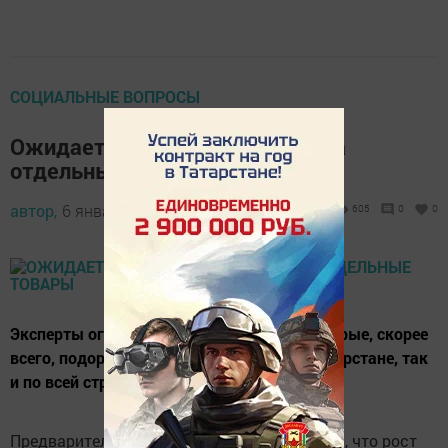
СОЦИАЛЬНЫЕ ВОПРОСЫ
Ожидается подорожание цен на
отдельные товары
автор,
6 января 2015 - 18:50
605
0
0
Эксперты огласили перечень товаров, которые, скорее
всего, подорожают в новом году как в Татарстане, так
и по всей стране.
Предварительные данные Росстата таковы, что рост