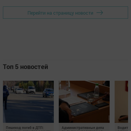
Перейти на страницу новости
Топ 5 новостей
Пешеход погиб в ДТП:
Административные дела
Водите