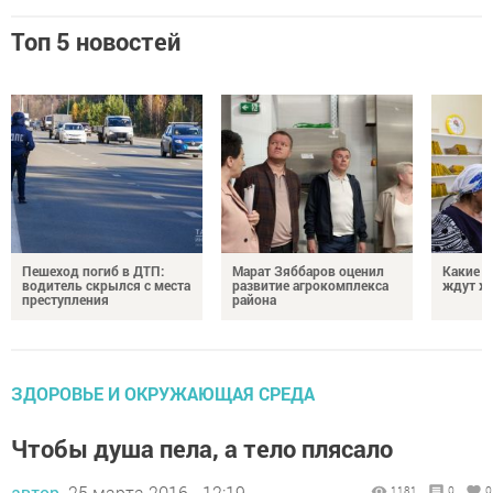
Топ 5 новостей
Пешеход погиб в ДТП:
Марат Зяббаров оценил
Какие 
водитель скрылся с места
развитие агрокомплекса
ждут жи
преступления
района
ЗДОРОВЬЕ И ОКРУЖАЮЩАЯ СРЕДА
Чтобы душа пела, а тело плясало
автор,
25 марта 2016 - 12:19
1181
0
0