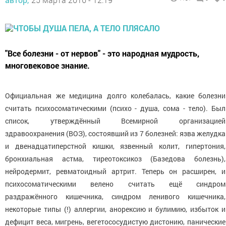
"Все болезни - от нервов" - это народная мудрость,
многовековое знание.
Официальная же медицина долго колебалась, какие болезни
считать психосоматическими (психо - душа, сома - тело). Был
список, утверждённый Всемирной организацией
здравоохранения (ВОЗ), состоявший из 7 болезней: язва желудка
и двенадцатиперстной кишки, язвенный колит, гипертония,
бронхиальная астма, тиреотоксикоз (Базедова болезнь),
нейродермит, ревматоидный артрит. Теперь он расширен, и
психосоматическими велено считать ещё синдром
раздражённого кишечника, синдром ленивого кишечника,
некоторые типы (!) аллергии, анорексию и булимию, избыток и
дефицит веса, мигрень, вегетососудистую дистонию, панические