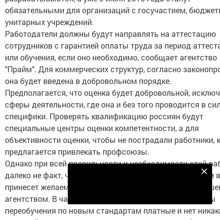
обязательными для организаций с госучастием, бюджет
унитарных учреждений.
Работодатели должны будут направлять на аттестацию
сотрудников с гарантией оплаты труда за период аттест
или обучения, если оно необходимо, сообщает агентство
"Прайм". Для коммерческих структур, согласно законопро
она будет введена в добровольном порядке.
Предполагается, что оценка будет добровольной, исклю
сферы деятельности, где она и без того проводится в си
специфики. Проверять квалификацию россиян будут
специальные центры оценки компетентности, а для
объективности оценки, чтобы не пострадали работники, к
предлагается привлекать профсоюзы.
Однако при всей правильности и необходимости этой р
Подпишитесь на наш телеграм канал
далеко не факт, что профаттестация в ее предлагаемом 
принесет желаемый эффект, полагают эксперты, опрош
Подписаться
агентством. В частности, они отмечают, что программы
переобучения по новым стандартам платные и нет никак