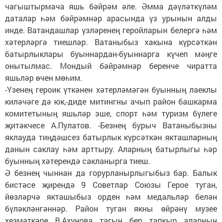
чагыштырмача яшь бәйрәм әле. Әмма дәүләткүләм
даталар һәм бәйрәмнәр арасында үз урынын алды
инде. Ватандашлар үзләренең геройларын белергә һәм
хәтерләргә тиешләр. Ватаныбыз хакына күрсәткән
батырлыклары буыннардан-буыннарга күчеп мәңге
онытылмас. Мондый бәйрәмнәр беренче чиратта
яшьләр өчен мөһим.
-Үзенең героик үткәнен хәтерләмәгән буынның лаеклы
киләчәге дә юк,-диде митингны ачып район башкарма
комитетының яшьләр эше, спорт һәм туризм бүлеге
җитәкчесе А.Пулатов. -Безнең бурыч Ватаныбызны
яклауда тиңдәшсез батырлык күрсәткән якташларның
данын саклау һәм арттыру. Аларның батырлыгы һәр
буынның хәтерендә сакланырга тиеш.
Ә безнең чыннан да горурланырлыгыбыз бар. Балык
бистәсе җирендә 9 Советлар Союзы Герое туган,
йөзләрчә якташыбыз орден һәм медальләр белән
бүләкләнгәннәр. Район туган якны өйрәнү музее
хезмәткәре В.Ахунова тагын бер тапкыр аларның