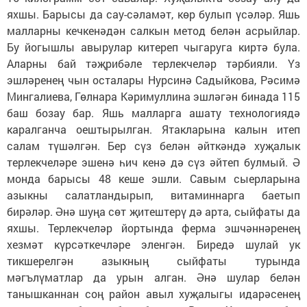
яхшы. Барысы да сау-сәламәт, көр булып үсәләр. Яшь
малларны кечкенәдән салкын метод белән асрыйлар.
Бу йогышлы авырулар китереп чыгаруга киртә була.
Аларны бай тәҗрибәле терлекчеләр тәрбияли. Үз
эшләренең чын осталары Нурсинә Садыйкова, Рәсимә
Мингалиева, Гөлнара Кәримуллина эшләгән бинада 115
баш бозау бар. Яшь малларга ашату технологиядә
каралганча оештырылган. Ятакларына калын итеп
салам түшәлгән. Бер сүз белән әйткәндә хуҗалык
терлекчеләре эшенә һич кенә дә сүз әйтеп булмый. Ә
монда барысы 48 кеше эшли. Савым сыерларына
азыкны салатландырып, витаминнарга баетып
бирәләр. Әнә шуңа сөт җитештерү дә арта, сыйфаты да
яхшы. Терлекчеләр йортында ферма эшчәннәренең
хезмәт күрсәткечләре эленгән. Биредә шулай ук
тикшерелгән азыкның сыйфаты турында
мәгълүматлар да урын алган. Әнә шулар белән
танышканнан соң район авыл хуҗалыгы идарәсенең