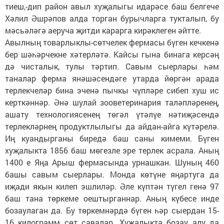
тиеш,-дип район авыл хуҗалыгы идарәсе баш белгече
Хәлил Әшрәпов алда торган бурычларга тукталып, бу
мәсьәләгә аеруча җитди карарга кирәклеген әйтте.
Авылның товарлыклы-сөтчелек фермасы бүген кечкенә
бер шәһәрчекне хәтерләтә. Кайсы гына бинага керсәң
дә чисталык, тулы тәртип. Савым сыерлары һәм
таналар ферма янәшәсендәге утарда йөргән арада
терлекчеләр бина эченә пычкы чүпләре сибеп хуш ис
керткәннәр. Әнә шулай зооветеринария таләпләренең,
ашату технологиясенең төгәл үтәлүе нәтиҗәсендә
терлекләрнең продуктлылыгы да айдан-айга күтәрелә.
Иң куандырганы биредә баш саны кимеми. Бүген
хуҗалыкта 1856 баш мөгезле эре терлек асрала. Аның
1400 е Яңа Арыш фермасында урнашкан. Шуның 460
башы савым сыерлары. Монда көтүне яңартуга да
иҗади якын килеп эшлиләр. Әле күптән түгел генә 97
баш тана төркеме оештырганнар. Аның күбесе инде
бозаулаган да. Бу төркемнәрдә бүген һәр сыердан 15-
16 килограмм сөт савалар. Хуҗалыкта бозау алу да