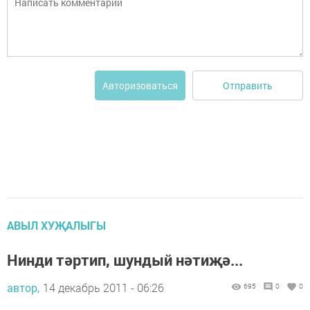
Отправить
Авторизоваться
АВЫЛ ХУҖАЛЫГЫ
Нинди тәртип, шундый нәтиҗә...
автор,
14 декабрь 2011 - 06:26
695
0
0