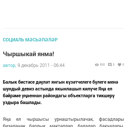
СОЦИАЛЬ МӘСЬӘЛӘЛӘР
Чыршыкай янма!
автор,
9 декабрь 2011 - 06:44
500
0
0
Балык бистәсе дәүләт янгын күзәтчелеге бүлеге менә
шундый девиз астында якынлашып килүче Яңа ел
бәйрәме уңаеннан райондагы объектларга тикшерү
уздыра башлады.
Яңа ел чыршысы урнаштырылачак, фасадлары
бизәләчәк барлык мәктәпләр, балалар бакчалары,