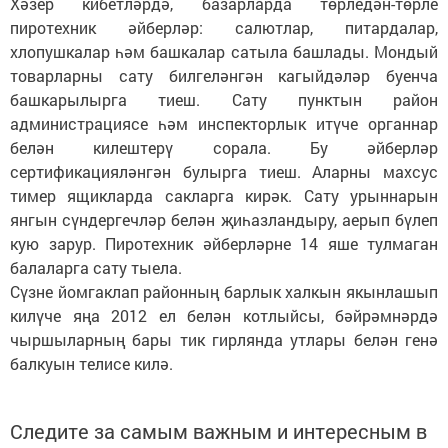
Хәзер кибетләрдә, базарларда төрледән-төрле
пиротехник әйберләр: салютлар, питардалар,
хлопушкалар һәм башкалар сатыла башлады. Мондый
товарларны сату билгеләнгән кагыйдәләр буенча
башкарылырга тиеш. Сату пунктын район
администрациясе һәм инспекторлык итүче органнар
белән килештерү сорала. Бу әйберләр
сертификацияләнгән булырга тиеш. Аларны махсус
тимер ящикларда сакларга кирәк. Сату урыннарын
янгын сүндергечләр белән җиһазландыру, аерып бүлеп
кую зарур. Пиротехник әйберләрне 14 яше тулмаган
балаларга сату тыела.
Сүзне йомгаклап районның барлык халкын якынлашып
килүче яңа 2012 ел белән котлыйсы, бәйрәмнәрдә
чыршыларның бары тик гирлянда утлары белән генә
балкуын телисе килә.
Следите за самым важным и интересным в