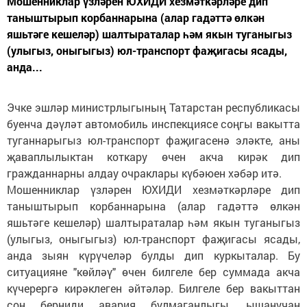
Мошенниклар үзләрен ЮХИДИ хезмәткәрләре дип
таныштырып корбаннарына (алар гадәттә өлкән
яшьтәге кешеләр) шалтыраталар һәм якын туганыгыз
(улыгыз, оныгыгыз) юл-транспорт фаҗигасы ясады,
анда...
Эчке эшләр министрлыгының Татарстан республикасы
буенча дәүләт автомобиль инспекциясе соңгы вакытта
туганнарыгыз юл-транспорт фаҗигасенә эләкте, аны
җаваплылыктан коткару өчен акча кирәк дип
гражданнарны алдау очраклары күбәюен хәбәр итә.
Мошенниклар үзләрен ЮХИДИ хезмәткәрләре дип
таныштырып корбаннарына (алар гадәттә өлкән
яшьтәге кешеләр) шалтыраталар һәм якын туганыгыз
(улыгыз, оныгыгыз) юл-транспорт фаҗигасы ясады,
анда зыян күрүчеләр булды дип куркыталар. Бу
ситуацияне "көйләү" өчен билгеле бер суммада акча
күчерергә кирәклеген әйтәләр. Билгеле бер вакыттан
соң берниди авария булмаганлыгы, ышанучан