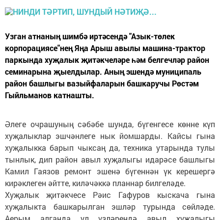
Узган атнаның шимбә иртәсендә "Азык-төлек
корпорациясе"нең Яңа Арыш авылы машина-трактор
паркында хуҗалык җитәкчеләре һәм белгечләр район
семинарына җыелдылар. Аның эшендә муниципаль
район башлыгы вазыйфаларын башкаручы Рөстәм
Гыйльманов катнашты.
Әлеге очрашуның сәбәбе шунда, бүгенгесе көнне күп
хуҗалыклар эшчәнлеге нык йомшарды. Кайсы гына
хуҗалыкка барып чыксаң да, техника утарында тулы
тынлык, дип район авыл хуҗалыгы идарәсе башлыгы
Камил Гаязов ремонт эшенә бүгеннән үк керешергә
кирәклеген әйтте, киләчәккә планнар билгеләде.
Хуҗалык җитәкчесе Рәис Гафуров кыскача гына
хуҗалыкта башкарылган эшләр турында сөйләде.
Аерым алганда ул үзләрендә авыл хуҗалыгы