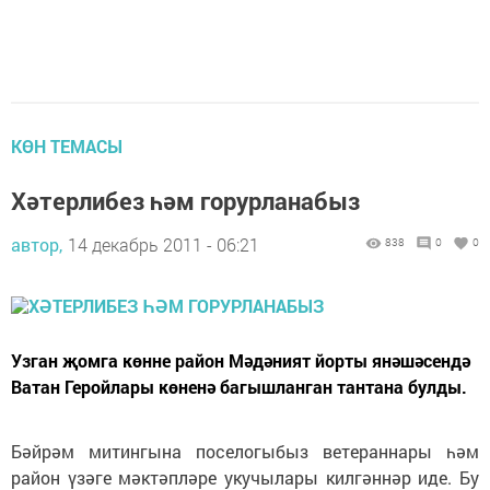
КӨН ТЕМАСЫ
Хәтерлибез һәм горурланабыз
автор,
14 декабрь 2011 - 06:21
838
0
0
Узган җомга көнне район Мәдәният йорты янәшәсендә
Ватан Геройлары көненә багышланган тантана булды.
Бәйрәм митингына поселогыбыз ветераннары һәм
район үзәге мәктәпләре укучылары килгәннәр иде. Бу