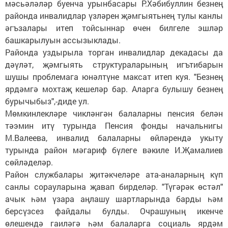
мәсьәләләр буенча урынбасары Р.Хәбибуллин безнең
районда инвалидлар үзләрен җәмгыятьнең тулы канлы
әгъзалары итеп тойсыннар өчен билгеле эшләр
башкарылуын ассызыклады.
Районда уздырыла торган инвалидлар декадасы да
дәүләт, җәмгыять структураларының игътибарын
шушы проблемага юнәлтүне максат итеп куя. "Безнең
ярдәмгә мохтаҗ кешеләр бар. Аларга булышу безнең
бурычыбыз",-диде ул.
Мөмкинлекләре чикләнгән балаларны пенсия белән
тәэмин итү турында Пенсия фонды начальнигы
М.Валеева, инвалид балаларны өйләрендә укыту
турында район мәгариф бүлеге вәкиле И.Җамалиев
сөйләделәр.
Район службалары җитәкчеләре ата-аналарның күп
санлы сорауларына җавап бирделәр. "Түгәрәк өстәл"
ачык һәм үзара аңлашу шартларында барды һәм
берсүзсез файдалы булды. Очрашуның икенче
өлешендә гаиләгә һәм балаларга социаль ярдәм