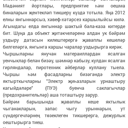
Мәдәният йортлары, предприятие һәм оешма
биналарын җентекләп тикшерү күздә тотыла. Яңа 2012
елны янгыннарсыз, хәвеф-хәтәрсез каршылыйсы килә.
Агымдагы елда янгыннар шактый бәла-каза китерде
бит. Шуңа да объект җитәкчеләренә алдан ук бәйрәм
уздыру датасын килештерергә җаваплы кешеләр
билгеләргә, янгынга каршы чаралар уздырырга кирәк.
Чыршыларны янучан матераиллардан ясалган
уенчыклар белән бизәү, шәмнәр кабызу, кулдан ясалган
гирляндалар, пиротехник әйберләр куллану тыела.
Чыршы һәм фасадларны бизәгәндә электр
яктырткычларны "Электр җиһазларын урнаштыру
кагыйдәләре" (ПУЭ) буенча саклагычлар
(предохранительләр) аша тоташтыру зарур.
Бәйрәм барышында җаваплы кеше яктылык
чыганакларын, запас чыгу урыннарын, ут
сүндергечләрнең төзеклеген тикшерергә, дежурлык
оештырырга тиеш.