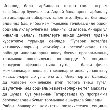
-Инвалид бала тәрбияләнә торган гаилә аерым
кагыйдәләр буенча яши. Андый балаларны тәрбияләү
ата-аналардан сабырлык таләп итә. Шуңа да без алар
алдында баш иябез һәм түземлек телибез,-диде район
социаль яклау бүлеге начальнигы К.Гаязова. Аннары ул
инвалид балалы гаиләләргә нинди дәүләт ярдәме
күрсәтелүе турында сөйләде. "Түгәрәк өстәл"дә
катнашучыларның игътибарын республикада һәм
районда инвалидларны яклау буенча программаның
тормышка ашырылуына юнәлдерде. Ул социаль
көнкүреш сфераны гына түгел, ә бәлки физик
мөмкинекләре чикләнгән кешеләрне эшкә урнаштыру
мәсьәләләрен дә үз эченә ала. Өлкәннәр дә, балалар
да үзләрен кимчелекле итеп тоярга тиеш түгел.
Дәүләтнең һәм социаль хезмәткәрләрнең төп максаты
да шунда. Сүз уңаеннан Татарстанда бу программа
беренчеләрдән булып тормышка ашырыла башлады.
Район башкарма комитеты җитәкчесенең социаль