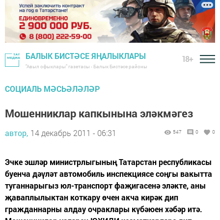
БАЛЫК БИСТӘСЕ ЯҢАЛЫКЛАРЫ
18+
"Авыл офыклары" газетасы - Балык Бистәсе районы
СОЦИАЛЬ МӘСЬӘЛӘЛӘР
Мошенниклар капкынына эләкмәгез
автор,
14 декабрь 2011 - 06:31
547
0
0
Эчке эшләр министрлыгының Татарстан республикасы
буенча дәүләт автомобиль инспекциясе соңгы вакытта
туганнарыгыз юл-транспорт фаҗигасенә эләкте, аны
җаваплылыктан коткару өчен акча кирәк дип
гражданнарны алдау очраклары күбәюен хәбәр итә.