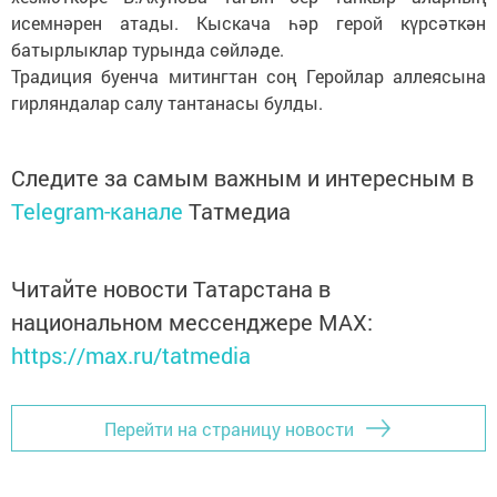
исемнәрен атады. Кыскача һәр герой күрсәткән
батырлыклар турында сөйләде.
Традиция буенча митингтан соң Геройлар аллеясына
гирляндалар салу тантанасы булды.
Следите за самым важным и интересным в
Telegram-канале
Татмедиа
Читайте новости Татарстана в
национальном мессенджере MАХ:
https://max.ru/tatmedia
Перейти на страницу новости