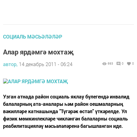
СОЦИАЛЬ МӘСЬӘЛӘЛӘР
Алар ярдәмгә мохтаҗ
автор,
14 декабрь 2011 - 06:24
693
0
0
Узган атнада район социаль яклау бүлегендә инвалид
балаларның ата-аналары һәм район оешмаларның
вәкилләре катнашында "Түгәрәк өстәл" үткәрелде. Ул
физик мөмкинлекләре чикләнгән балаларны социаль
реабилитацияләү мәсьәләләренә багышланган иде.