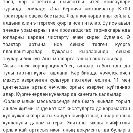
тоеп, һәр агрегатны сыйфатлы итеп көйләүләре
турында сөйләде. Әнә берничә механизатор К-700
тракторын сафка бастыра. Якын көннәрдә аны көйләп,
алдына клин эттергече куярга исәп итәләр. Бу исә авыл
эчендә урамнарны һәм производство тармакларында
юлларны кардан чистарту өчен кирәк булачак. Ә
трактор артына исә сенаж төягеч куярга
планлаштыралар. Хуҗалык кырларында сенаж
таулары бик күп. Аны малларга ташып ашатасы бар.
"Азык-төлек корпорациясе"нең ындыр табагында да
тулы тәртип күзгә ташлана. Һәр бинада чәчүлек өчен
махсус әзерләнгән культура пөхтәләп өелгән. 11 мең
центнердан артык чәчүлек орлык әзерләп куйганнар
алар. Күргәннәрдән кунаклар да канәгать калдылар.
-Орлыкчылык мәсьәләсендә әле безгә ныклап торып
эшләү җитми. Инде кат-кат кисәтүләргә дә карамастан
күп хуҗалыклар язгы чәчүдә сыйфатсыз, начар орлык
куллануны дәвам иттерә. Элиталы, яхшы сыйфатлы
орлык кайтартасыз икән, аның документы да булырга