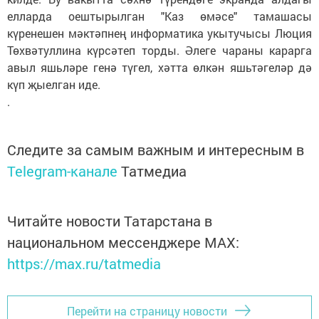
елларда оештырылган "Каз өмәсе" тамашасы
күренешен мәктәпнең информатика укытучысы Люция
Төхвәтуллина күрсәтеп торды. Әлеге чараны карарга
авыл яшьләре генә түгел, хәтта өлкән яшьтәгеләр дә
күп җыелган иде.
.
Следите за самым важным и интересным в
Telegram-канале
Татмедиа
Читайте новости Татарстана в
национальном мессенджере MАХ:
https://max.ru/tatmedia
Перейти на страницу новости