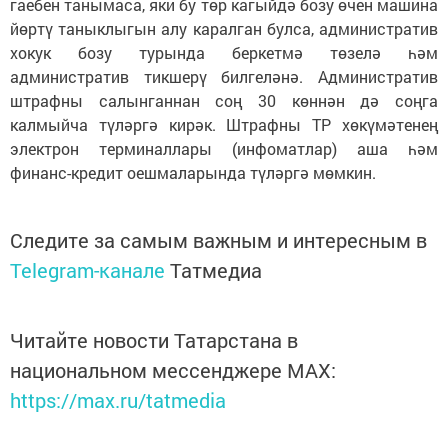
гаебен танымаса, яки бу төр кагыйдә бозу өчен машина
йөртү таныклыгын алу каралган булса, административ
хокук бозу турында беркетмә төзелә һәм
административ тикшерү билгеләнә. Административ
штрафны салынганнан соң 30 көннән дә соңга
калмыйча түләргә кирәк. Штрафны ТР хөкүмәтенең
электрон терминаллары (инфоматлар) аша һәм
финанс-кредит оешмаларында түләргә мөмкин.
Следите за самым важным и интересным в
Telegram-канале
Татмедиа
Читайте новости Татарстана в
национальном мессенджере MАХ:
https://max.ru/tatmedia