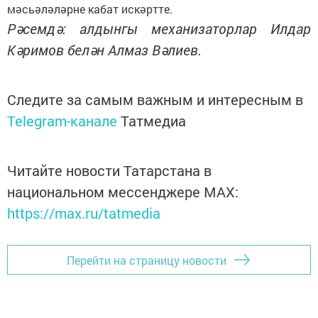
мәсьәләләрне кабат искәртте.
Рәсемдә: алдынгы механизаторлар Илдар
Кәримов белән Алмаз Вәлиев.
Следите за самым важным и интересным в
Telegram-канале
Татмедиа
Читайте новости Татарстана в
национальном мессенджере MАХ:
https://max.ru/tatmedia
Перейти на страницу новости