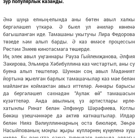
зур популярлык казанды.
Әнә шуңа елның-елында аны бөтен авыл халкы
бергәләшеп үткәрә. Ә быел ул әниләр көненә
багышланган иде. Тамашаны укытучы Лира Федорова
төзеде һәм алып барды. Ә каз өмәсе процессын
Рөстәм Змеев кинотасмага төшерде.
Иң элек авыл уңганнары Рауза Гыйлемҗанова, Әлфия
Закирова, Эльмира Хәбибуллина каз чистартып, аны су
буена алып төштеләр. Шуннан соң авыл Мәдәният
йортына җыелган барлык тамашачылар каз мае белән
майланган коймактан авыз иттеләр. Аннары барысы
да бергәләшеп сәхнәдән "Аулак өй" тамашасын
күзәттеләр. Анда авылның үз артистлары ирле-
хатынлы Ринат белән Әлфинур Шәрәфиева, Котлы
Бөкәш үзешчәннәре дә актив катнаштылар. Илдар
белән Нияз Вәлиуллиннарның оста биюләре, Зөһрә
Насыйпованың моңлы җыры күпләрнең күңеленә хуш
килде. Бу вакытта сәхнә түрендәге экранда алдагы