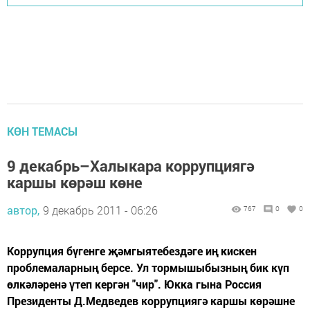
КӨН ТЕМАСЫ
9 декабрь–Халыкара коррупциягә
каршы көрәш көне
автор,
9 декабрь 2011 - 06:26
767
0
0
Коррупция бүгенге җәмгыятебездәге иң кискен
проблемаларның берсе. Ул тормышыбызның бик күп
өлкәләренә үтеп кергән "чир". Юкка гына Россия
Президенты Д.Медведев коррупциягә каршы көрәшне