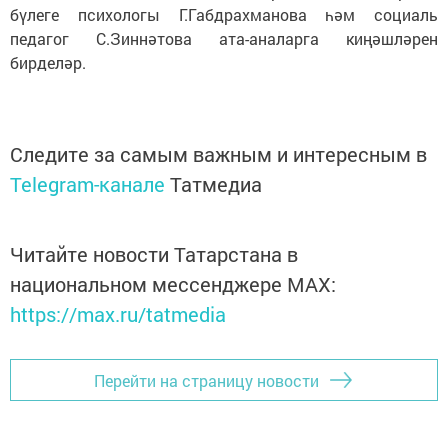
бүлеге психологы Г.Габдрахманова һәм социаль
педагог С.Зиннәтова ата-аналарга киңәшләрен
бирделәр.
Следите за самым важным и интересным в
Telegram-канале
Татмедиа
Читайте новости Татарстана в
национальном мессенджере MАХ:
https://max.ru/tatmedia
Перейти на страницу новости