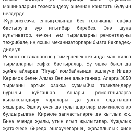
машиналарын төзекләндерү эшеннән канәгать булуын
белдерде.
-Күргәнегезчә, елның-елында без техниканы сафка
бастыруга зур игътибар бирәбез. Әнә шуңа
культиватор, чәчкеч һәм тырмаларны ремонтлауны
тәҗрибәле, иң яхшы механизаторларыбызга йөкләдек,-
диде ул.
Ремонт остаханәсенең тимерчелек цехында мәш килеп
тырмаларны сафка бастыралар. Бу эшкә быел да
җәйге айларда "Ягуар" комбайнында эшләүче Илдар
Кәримов белән Алмаз Вәлиев алынганнар. Аларга 3050
тырманы артык озакка сузмыйча төзекләндерү
бурычы куйганнар. Аннары ремонтчыларга
кызыксындыру чаралары да узган елдагыдан
яхшырак. Эшләү өчен дә тулы шартлар, мөмкинлекләр
булдырылган. Кирәкле запчастьләргә дә кытлык юк.
Бина эчендә җылы, утын ягып җылыталар. Хуҗалык
җитәкчесе биредә эшләүчеләрнең җаваплылык хисе