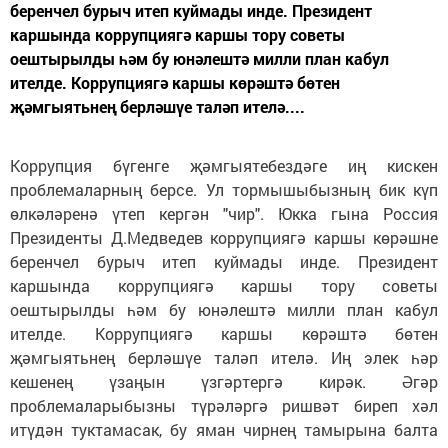
беренчел бурыч итеп куймады инде. Президент
каршында коррупциягә каршы тору советы
оештырылды һәм бу юнәлештә милли план кабул
ителде. Коррупциягә каршы көрәштә бөтен
җәмгыятьнең берләшүе таләп ителә....
Коррупция бүгенге җәмгыятебездәге иң кискен
проблемаларның берсе. Ул тормышыбызның бик күп
өлкәләренә үтеп кергән "чир". Юкка гына Россия
Президенты Д.Медведев коррупциягә каршы көрәшне
беренчел бурыч итеп куймады инде. Президент
каршында коррупциягә каршы тору советы
оештырылды һәм бу юнәлештә милли план кабул
ителде. Коррупциягә каршы көрәштә бөтен
җәмгыятьнең берләшүе таләп ителә. Иң элек һәр
кешенең үзаңын үзгәртергә кирәк. Әгәр
проблемаларыбызны түрәләргә ришвәт биреп хәл
итүдән туктамасак, бу яман чирнең тамырына балта