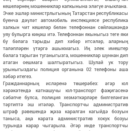
кешеләрнең мошенниклар капкынына эләгүе ачыклана.
Эчке эшләр министрлыгының Татарстан республикасы
буенча дәүләт автомобиль инспекциясе республика
халкын чит кешеләр белән телефоннан сөйләшкәндә
уяу булырга киңәш итә. Телефоннан якыныгыз теге яки
бу бәлага тарыды дип хәбәр итсәләр, аларның
таләпләрен үтәргә ашыкмагыз. Иң элек имештер
бәлага тарыган туганыгызга, мошенниклар шуннан дип
атаган оешмага шалтыратыгыз. Шулай ук тору
урыныгыздагы полиция органына 02 телефоны аша
хәбәр итегез.
Гражданнарның исләренә төшерәбез: әгәр юл
хәрәкәтендә катнашучы юл-транспорт фаҗигасенә
сәбәпче булса, полиция хезмәткәрләре билгеләнгән
тәртиптә эш итәләр. Транспортчы административ
штраф рәвешендә җәза каралган кагыйдә бозуын
таныса, аңа карата административ хокук бозуы
турында карар чыгарыла. Әгәр инде транспортчы