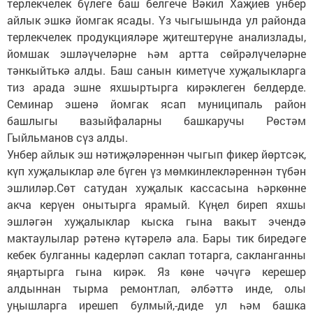
терлекчелек бүлеге баш белгече Вәкил Хаҗиев унбер
айлык эшкә йомгак ясады. Үз чыгышында ул районда
терлекчелек продукцияләре җитештерүне анализлады,
йомшак эшләүчеләрне һәм артта сөйрәлүчеләрне
тәнкыйтькә алды. Баш санын киметүче хуҗалыкларга
тиз арада эшне яхшыртырга кирәклеген белдерде.
Семинар эшенә йомгак ясап муниципаль район
башлыгы вазыйфаларны башкаручы Рөстәм
Гыйльманов сүз алды.
Унбер айлык эш нәтиҗәләреннән чыгып фикер йөртсәк,
күп хуҗалыклар әле бүген үз мөмкинлекләреннән түбән
эшлиләр.Сөт сатудан хуҗалык кассасына һәркөнне
акча керүен онытырга ярамый. Күңел биреп яхшы
эшләгән хуҗалыклар кыска гына вакыт эчендә
мактаулылар рәтенә күтәрелә ала. Бары тик биредәге
кебек булганны кадерләп саклап тотарга, сакланганны
яңартырга гына кирәк. Яз көне чәчүгә керешер
алдыннан тырма ремонтлап, әлбәттә инде, олы
уңышларга ирешеп булмый,-диде ул һәм башка