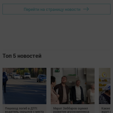
Перейти на страницу новости
Топ 5 новостей
Пешеход погиб в ДТП:
Марат Зяббаров оценил
Какие 
водитель скрылся с места
развитие агрокомплекса
ждут жи