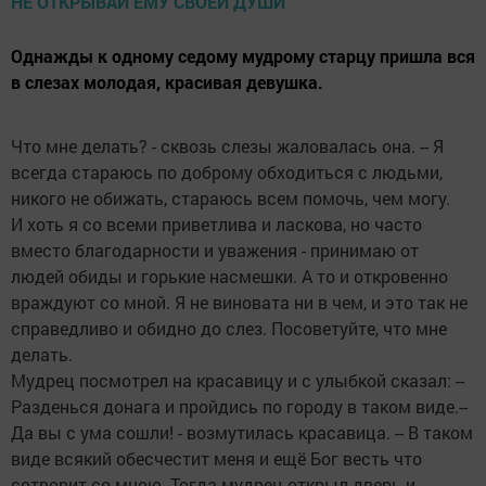
Однажды к одному седому мудрому старцу пришла вся
в слезах молодая, красивая девушка.
Что мне делать? - сквозь слезы жаловалась она. -- Я
всегда стараюсь по доброму обходиться с людьми,
никого не обижать, стараюсь всем помочь, чем могу.
И хоть я со всеми приветлива и ласкова, но часто
вместо благодарности и уважения - принимаю от
людей обиды и горькие насмешки. А то и откровенно
враждуют со мной. Я не виновата ни в чем, и это так не
справедливо и обидно до слез. Посоветуйте, что мне
делать.
Мудрец посмотрел на красавицу и с улыбкой сказал: --
Разденься донага и пройдись по городу в таком виде.--
Да вы с ума сошли! - возмутилась красавица. -- В таком
виде всякий обесчестит меня и ещё Бог весть что
сотворит со мною. Тогда мудрец открыл дверь и