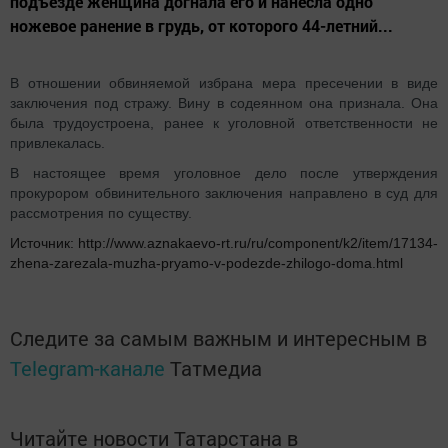
подъезде женщина догнала его и нанесла одно
ножевое ранение в грудь, от которого 44-летний...
В отношении обвиняемой избрана мера пресечении в виде
заключения под стражу. Вину в содеянном она признала. Она
была трудоустроена, ранее к уголовной ответственности не
привлекалась.
В настоящее время уголовное дело после утверждения
прокурором обвинительного заключения направлено в суд для
рассмотрения по существу.
Источник: http://www.aznakaevo-rt.ru/ru/component/k2/item/17134-
zhena-zarezala-muzha-pryamo-v-podezde-zhilogo-doma.html
Следите за самым важным и интересным в
Telegram-канале
Татмедиа
Читайте новости Татарстана в