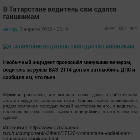
В Татарстане водитель сам сдался
гаишникам
автор,
3 апреля 2016 - 05:46
992
0
0
Необычный инцидент произошёл минувшим вечером,
водитель за рулем ВАЗ-2114 догнал автомобиль ДПС и
сообщил им, что пьян.
Мужчина рассказал, что выпивал возле дома в собственном
авто и никуда не собирался ехать. Однако якобы появившаяся
рядом компания молодых людей насторожила его, и водитель,
опасаясь за свою жизнь, вызвал полицейских, а потом сам им
сдался.
Источник:
http://www.aznakaevo-
rt.ru/ru/component/k2/item/17120-v-tatarstane-voditel-sam-
sdalsya-gaishnikam.html