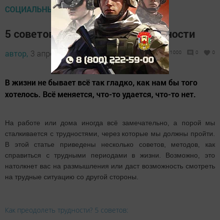
СОЦИАЛЬНЫЕ ВОПРОСЫ
5 советов, как преодолеть трудности
автор,
3 апреля 2016 - 08:12
1000
0
0
В жизни не бывает всё так гладко, как нам бы того
хотелось. Всё меняется, что-то удается, что-то нет.
На работе или дома иногда всё замечательно, а порой мы
сталкивается с трудностями, через которые мы должны пройти.
В этой статье приведены несколько советов, методов, как
справиться с трудными периодами в жизни. Возможно, это
натолкнет вас на размышления или даст возможность смотреть
на трудные ситуацию со другой стороны.
Как преодолеть трудности? 5 советов: