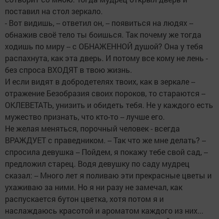
поставил на стол зеркало.
- Вот видишь, -- ответил он, -- появиться на людях --
обнажив своё тело ты боишься. Так почему же тогда
ходишь по миру -- с ОБНАЖЕННОЙ душой? Она у тебя
распахнута, как эта дверь. И потому все кому не лень -
без спроса ВХОДЯТ в твою жизнь.
И если видят в добродетелях твоих, как в зеркале --
отражение Безобразия своих пороков, то стараются --
ОКЛЕВЕТАТЬ, унизить и обидеть тебя. Не у каждого есть
мужество признать, что кто-то -- лучше его.
Не желая меняться, порочный человек - всегда
ВРАЖДУЕТ с праведником. -- Так что же мне делать? --
спросила девушка -- Пойдем, я покажу тебе свой сад, --
предложил старец. Водя девушку по саду мудрец
сказал: -- Много лет я поливаю эти прекрасные цветы и
ухаживаю за ними. Но я ни разу не замечал, как
распускается бутон цветка, хотя потом я и
наслаждаюсь красотой и ароматом каждого из них...