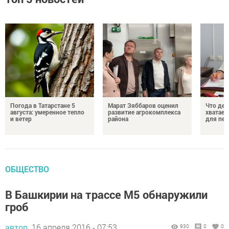
Погода в Татарстане 5
Марат Зяббаров оценил
Что дел
августа: умеренное тепло
развитие агрокомплекса
хватает
и ветер
района
для пен
ОБЩЕСТВО
В Башкирии на трассе М5 обнаружили
гроб
автор,
16 апреля 2016 - 07:53
930
0
0