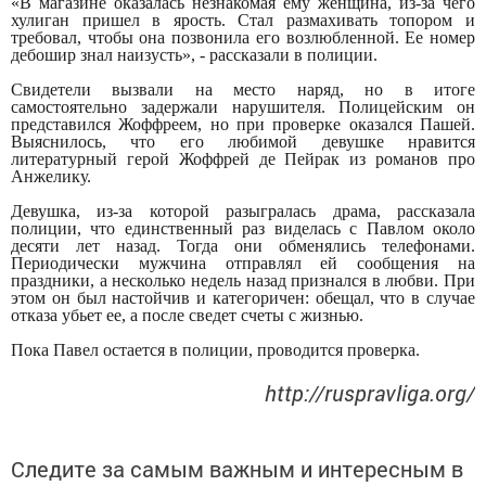
«В магазине оказалась незнакомая ему женщина, из-за чего
хулиган пришел в ярость. Стал размахивать топором и
требовал, чтобы она позвонила его возлюбленной. Ее номер
дебошир знал наизусть», - рассказали в полиции.
Свидетели вызвали на место наряд, но в итоге
самостоятельно задержали нарушителя. Полицейским он
представился Жоффреем, но при проверке оказался Пашей.
Выяснилось, что его любимой девушке нравится
литературный герой Жоффрей де Пейрак из романов про
Анжелику.
Девушка, из-за которой разыгралась драма, рассказала
полиции, что единственный раз виделась с Павлом около
десяти лет назад. Тогда они обменялись телефонами.
Периодически мужчина отправлял ей сообщения на
праздники, а несколько недель назад признался в любви. При
этом он был настойчив и категоричен: обещал, что в случае
отказа убьет ее, а после сведет счеты с жизнью.
Пока Павел остается в полиции, проводится проверка.
http://ruspravliga.org/
Следите за самым важным и интересным в