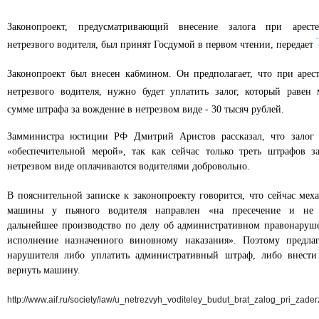
Законопроект, предусматривающий внесение залога при арест
нетрезвого водителя, был принят Госдумой в первом чтении, передает
Законопроект был внесен кабмином. Он предполагает, что при арес
нетрезвого водителя, нужно будет уплатить залог, который равен
сумме штрафа за вождение в нетрезвом виде - 30 тысяч рублей.
Замминистра юстиции РФ Дмитрий Аристов рассказал, что залог 
«обеспечительной мерой», так как сейчас только треть штрафов з
нетрезвом виде оплачиваются водителями добровольно.
В пояснительной записке к законопроекту говорится, что сейчас мех
машины у пьяного водителя направлен «на пресечение и не о
дальнейшее производство по делу об административном правонаруш
исполнение назначенного виновному наказания». Поэтому предлага
нарушителя либо уплатить административный штраф, либо внести 
вернуть машину.
http://www.aif.ru/society/law/u_netrezvyh_voditeley_budut_brat_zalog_pri_zade