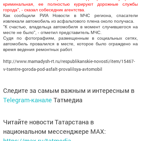
криминальная, ее полностью курируют дорожные службы
города", - сказал собеседник агентства.
Как сообщили РИА Новости в МЧС региона, спасатели
извлекали автомобиль из асфальтового плена около получаса.
"К счастью, владельца автомобиля в момент случившегося на
месте не было", - отметил представитель МЧС.
Судя по фотографиям, размещенным в социальных сетях,
автомобиль провалился в месте, которое было ограждено на
время ведения ремонтных работ.
http://www.mamadysh-rt.ru/respublikanskie-novosti/item/15467-
v-tsentre-goroda-pod-asfalt-provalilsya-avtomobil
Следите за самым важным и интересным в
Telegram-канале
Татмедиа
Читайте новости Татарстана в
национальном мессенджере MАХ:
https://max.ru/tatmedia