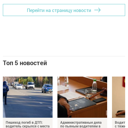
Перейти на страницу новости
Топ 5 новостей
Пешеход погиб в ДТП:
Административные дела
Водите
водитель скрылся с места
по пьяным водителям в
с тяжк