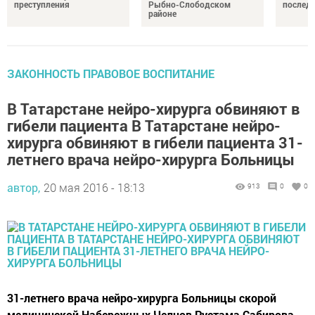
преступления
Рыбно-Слободском
послед
районе
ЗАКОННОСТЬ ПРАВОВОЕ ВОСПИТАНИЕ
В Татарстане нейро-хирурга обвиняют в
гибели пациента В Татарстане нейро-
хирурга обвиняют в гибели пациента 31-
летнего врача нейро-хирурга Больницы
автор,
20 мая 2016 - 18:13
913
0
0
31-летнего врача нейро-хирурга Больницы скорой
медицинской Набережных Челнов Рустама Сабирова