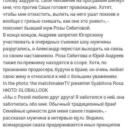
голову задурить. Свой человечек на программе шепнул
мне, что против Саши готовят провокацию. Хотят,
чтобы мне отомстить, вылить на него ушат помоев и
вообще с грязью смешать, как они это умеют», -
поясняет бывший муж Розы Сябитовой.
В конце концов, Андреев запретил Югорскому
участвовать в очередных съемках шоу, мужчины
разругались, и Александр перестал выходить на связь
со своим наставником. Роза Сябитова и Юрий Андреев
также по-прежнему находятся в ссоре. Хотя, по
признанию продюсера, будучи в браке, он очень любил
свою жену и относился к ней с большим уважением.
In the photo: the matchmakerTV presenter Syabitova Rosa
IФОТО: GLOBALLOOK
«Мы с Розой любили друг друга! Я заботился о ней, она
заботилась обо мне. Обычный традиционный брак!
Семейные ценности для меня самое главное», -
рассказал мужчина в интервью eg.ru. Видимо,
всенародная сваха придерживается иных принципов