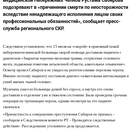
подозревают в «причинении смерти по неосторожности
вследствие ненадлежащего исполнения лицом своих
профессиональных обязанностей», сообщает пресс-
служба регионального СКР.
Следствием установлено, что 15 июля на «скорой» в приемный покой
набережночелнинской больницы скорой помощи доставили пациента с
диагнозом «Закрытая черепно-мозговая травма, сотрясение головного
мозга, подкожная гематома затылочной области, алкогольное опьянение».
Осмотр провел Сабиров и не увидел на рентген-снимке перелома черепа.
Именно поэтому пациенту поставили диагноз «алкогольная интоксикация и
ушиб мягких тканей головы».
Мужчина ушел из больницы домой без спроса, а наутро его снова
доставили в отделение уже в тяжелом состоянии. Была проведена срочная
операция по трепанации черепа, однако несмотря на это пациент
скончался.
«Причастность к совершению преступления Сабиров не признал, -
сообщили в Следственном комитете РТ. - Проводятся следственные
действия». Расследование уголовного дела продолжается.