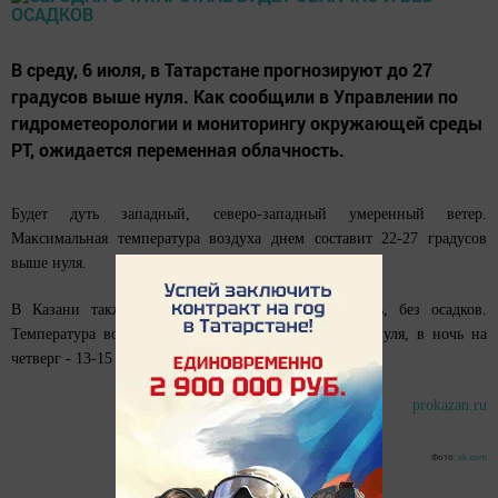
В среду, 6 июля, в Татарстане прогнозируют до 27
градусов выше нуля. Как сообщили в Управлении по
гидрометеорологии и мониторингу окружающей среды
РТ, ожидается переменная облачность.
Будет дуть западный, северо-западный умеренный ветер.
Максимальная температура воздуха днем составит 22-27 градусов
выше нуля.
В Казани также ожидается переменная облачность, без осадков.
Температура воздуха днем - 23-25 градусов выше нуля, в ночь на
четверг - 13-15 градусов тепла.
prokazan.ru
Фото:
vk.com