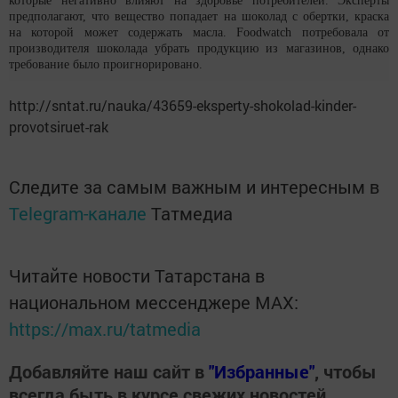
которые негативно влияют на здоровье потребителей. Эксперты
предполагают, что вещество попадает на шоколад с обертки, краска
на которой может содержать масла. Foodwatch потребовала от
производителя шоколада убрать продукцию из магазинов, однако
требование было проигнорировано.
http://sntat.ru/nauka/43659-eksperty-shokolad-kinder-
provotsiruet-rak
Следите за самым важным и интересным в
Telegram-канале
Татмедиа
Читайте новости Татарстана в
национальном мессенджере MАХ:
https://max.ru/tatmedia
Добавляйте наш сайт в
"Избранные"
, чтобы
всегда быть в курсе свежих новостей