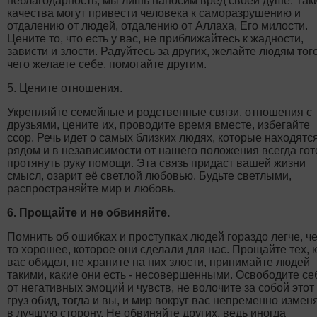
неблагодарность, мы лишь наносим вред своей душе. Так
качества могут привести человека к саморазрушению и
отдалению от людей, отдалению от Аллаха, Его милости.
Цените то, что есть у вас, не приближайтесь к жадности,
зависти и злости. Радуйтесь за других, желайте людям того
чего желаете себе, помогайте другим.
5. Цените отношения.
Укрепляйте семейные и родственные связи, отношения с
друзьями, цените их, проводите время вместе, избегайте
ссор. Речь идет о самых близких людях, которые находятс
рядом и в независимости от нашего положения всегда го
протянуть руку помощи. Эта связь придаст вашей жизни
смысл, озарит её светлой любовью. Будьте светлыми,
распространяйте мир и любовь.
6. Прощайте и не обвиняйте.
Помнить об ошибках и проступках людей гораздо легче, ч
то хорошее, которое они сделали для нас. Прощайте тех, 
вас обидел, не храните на них злости, принимайте людей
такими, какие они есть - несовершенными. Освободите се
от негативных эмоций и чувств, не волочите за собой этот
груз обид, тогда и вы, и мир вокруг вас непременно измен
в лучшую сторону. Не обвиняйте других, ведь иногда