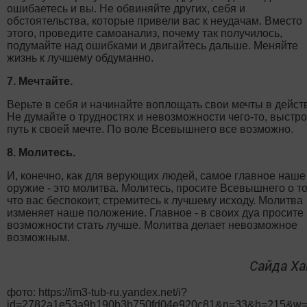
ошибаетесь и вы. Не обвиняйте других, себя и
обстоятельства, которые привели вас к неудачам. Вместо
этого, проведите самоанализ, почему так получилось,
подумайте над ошибками и двигайтесь дальше. Меняйте
жизнь к лучшему обдуманно.
7. Мечтайте.
Верьте в себя и начинайте воплощать свои мечты в дейст
Не думайте о трудностях и невозможности чего-то, выстр
путь к своей мечте. По воле Всевышнего все возможно.
8. Молитесь.
И, конечно, как для верующих людей, самое главное наше
оружие - это молитва. Молитесь, просите Всевышнего о т
что вас беспокоит, стремитесь к лучшему исходу. Молитва
изменяет наше положение. Главное - в своих дуа просите
возможности стать лучше. Молитва делает невозможное
возможным.
Сайда Ха
фото: https://im3-tub-ru.yandex.net/i?
id=2782a1e53a9b190b3b750fd04e920c81&n=33&h=215&w