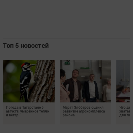
Топ 5 новостей
Погода в Татарстане 5
Марат Зяббаров оценил
Что дел
августа: умеренное тепло
развитие агрокомплекса
хватает
и ветер
района
для пен