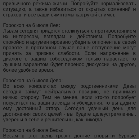
привычного режима жизни. Попробуйте нормализовать
ситуацию, а также избавиться от скрытых сомнений и
страхов, и все ваши симптомы как рукой снимет.
Гороскоп на 6 июля Лев:
Львам сегодня придется столкнуться с противостоянием
их интересам, взглядам и действиям. Попробуйте
спокойно и аргументировано убедить оппонента в своей
правоте, в противном случае ваше отступление могут
принять за признак слабости. Если напряжение в
диалоге с вашим собеседником только нарастает, то
лучшим вариантом будет перенос дискуссии на другое,
более удобное время.
Гороскоп на 6 июля Дева:
Во всех конфликтах между родственниками Девы
сегодня займут нейтральную позицию, не принимая
ничью сторону. Тем не менее, если кто-то попробует
покуситься на ваши взгляды и убеждения, то вы дадите
ему достойный отпор. Сегодня удачный день для
достижения своих целей - вы будете целеустремленны,
уверены в себе и решительны, как никогда.
Гороскоп на 6 июля Весы:
Весам в этот день грозят долгие споры и бурные