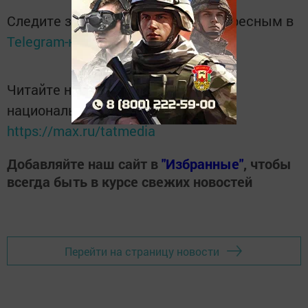
Следите за самым важным и интересным в
Telegram-канале
Татмедиа
Читайте новости Татарстана в
национальном мессенджере MАХ:
https://max.ru/tatmedia
Добавляйте наш сайт в
"Избранные"
, чтобы
всегда быть в курсе свежих новостей
Перейти на страницу новости