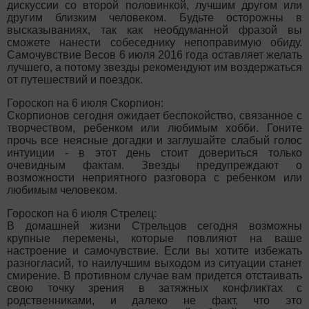
дискуссии со второй половинкой, лучшим другом или
другим близким человеком. Будьте осторожны в
высказываниях, так как необдуманной фразой вы
сможете нанести собеседнику непоправимую обиду.
Самочувствие Весов 6 июля 2016 года оставляет желать
лучшего, а потому звезды рекомендуют им воздержаться
от путешествий и поездок.
Гороскоп на 6 июля Скорпион:
Скорпионов сегодня ожидает беспокойство, связанное с
творчеством, ребенком или любимым хобби. Гоните
прочь все неясные догадки и заглушайте слабый голос
интуиции - в этот день стоит довериться только
очевидным фактам. Звезды предупреждают о
возможности неприятного разговора с ребенком или
любимым человеком.
Гороскоп на 6 июля Стрелец:
В домашней жизни Стрельцов сегодня возможны
крупные перемены, которые повлияют на ваше
настроение и самочувствие. Если вы хотите избежать
разногласий, то наилучшим выходом из ситуации станет
смирение. В противном случае вам придется отстаивать
свою точку зрения в затяжных конфликтах с
родственниками, и далеко не факт, что это