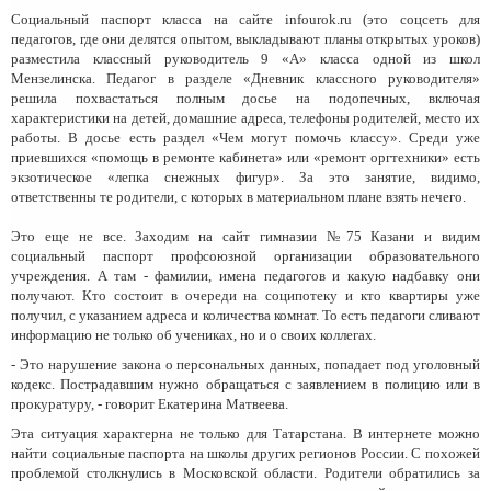
Социальный паспорт класса на сайте infourok.ru (это соцсеть для
педагогов, где они делятся опытом, выкладывают планы открытых уроков)
разместила классный руководитель 9 «А» класса одной из школ
Мензелинска. Педагог в разделе «Дневник классного руководителя»
решила похвастаться полным досье на подопечных, включая
характеристики на детей, домашние адреса, телефоны родителей, место их
работы. В досье есть раздел «Чем могут помочь классу». Среди уже
приевшихся «помощь в ремонте кабинета» или «ремонт оргтехники» есть
экзотическое «лепка снежных фигур». За это занятие, видимо,
ответственны те родители, с которых в материальном плане взять нечего.
Это еще не все. Заходим на сайт гимназии №75 Казани и видим
социальный паспорт профсоюзной организации образовательного
учреждения. А там - фамилии, имена педагогов и какую надбавку они
получают. Кто состоит в очереди на соципотеку и кто квартиры уже
получил, с указанием адреса и количества комнат. То есть педагоги сливают
информацию не только об учениках, но и о своих коллегах.
- Это нарушение закона о персональных данных, попадает под уголовный
кодекс. Пострадавшим нужно обращаться с заявлением в полицию или в
прокуратуру, - говорит Екатерина Матвеева.
Эта ситуация характерна не только для Татарстана. В интернете можно
найти социальные паспорта на школы других регионов России. С похожей
проблемой столкнулись в Московской области. Родители обратились за