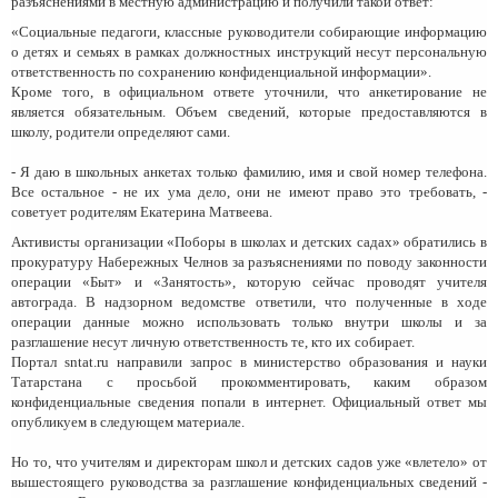
разъяснениями в местную администрацию и получили такой ответ:
«Социальные педагоги, классные руководители собирающие информацию
о детях и семьях в рамках должностных инструкций несут персональную
ответственность по сохранению конфиденциальной информации».
Кроме того, в официальном ответе уточнили, что анкетирование не
является обязательным. Объем сведений, которые предоставляются в
школу, родители определяют сами.
- Я даю в школьных анкетах только фамилию, имя и свой номер телефона.
Все остальное - не их ума дело, они не имеют право это требовать, -
советует родителям Екатерина Матвеева.
Активисты организации «Поборы в школах и детских садах» обратились в
прокуратуру Набережных Челнов за разъяснениями по поводу законности
операции «Быт» и «Занятость», которую сейчас проводят учителя
автограда. В надзорном ведомстве ответили, что полученные в ходе
операции данные можно использовать только внутри школы и за
разглашение несут личную ответственность те, кто их собирает.
Портал sntat.ru направили запрос в министерство образования и науки
Татарстана с просьбой прокомментировать, каким образом
конфиденциальные сведения попали в интернет. Официальный ответ мы
опубликуем в следующем материале.
Но то, что учителям и директорам школ и детских садов уже «влетело» от
вышестоящего руководства за разглашение конфиденциальных сведений -