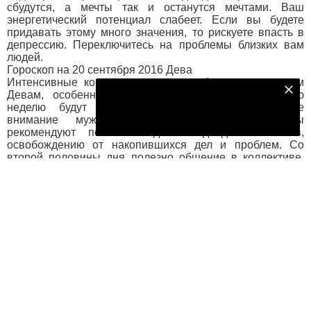
сбудутся, а мечты так и останутся мечтами. Ваш
энергетический потенциал слабеет. Если вы будете
придавать этому много значения, то рискуете впасть в
депрессию. Переключитесь на проблемы близких вам
людей.
Гороскоп на 20 сентября 2016 Дева
Интенсивные контакты и встречи обеспечены многим
Подпишитесь на наш телеграм канал
Девам, особенно женщинам, которые всю будущую
неделю будут испытывать на себе пристальное
Подписаться
внимание мужчин. Мужчинам Тельцам звезды
рекомендуют посвятить день подведению итогов,
освобождению от накопившихся дел и проблем. Со
второй половины дня полезно общение в коллективе,
групповые занятия, совместная работа или отдых среди
единомышленников. Возможна легкая ссора с близким
человеком, хотя видимых причин для нее нет. Проявите
терпение и тактичность. Это поможет избежать
назревающего конфликта. Хороший день для
путешествий, пеших прогулок, физических упражнений.
Гороскоп на 20 сентября 2016 Весы
Возможно, сегодня женщинам Весам предстоит встреча
с приятными людьми, и вы получите удовольствие от
комплиментов, сможете блеснуть, показать себя в
выгодном свете. Все покупки, которые сегодня захотят
сделать мужчины Весы, окажутся удачными.