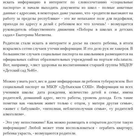
искать информацию в интернете по словосочетанию «социальные
паспорта» и начали выходить документы из школ - полные анкетные
данные с адресами, в некоторых даже указано, что «родители выезжают на
работу за пределы республики» - это же непаханое поле для педофилов,
приходи по адресу и делай с ребенком все что хочешь! - возмущается
руководитель общественного движения «Поборы в школах и детских
садах» Екатерина Матвеева.
Родители стали искать в интернете и досье на своего ребенка, в итоги
вскрылись сотни случаев утечки информации. И это дело рук не хакеров. В
большинстве случаев социальные паспорта на школьников размещаются на
официальных сайтах образовательных учреждений на портале edu.tatar.ru.
Вот, например, «лист здоровья на воспитанников старшей группы МБДОУ
«Детский сад №46».
Можно узнать рост, вес и даже инфицирован ли ребенок туберкулезом. Вот
социальный паспорт на МБОУ «Дубъязская СОШ». Информация на всех
учеников школы: дата рождения, количество детей в семье, имена
родителей, домашний адрес, место работы, уровень дохода. Есть такие
пометки как «мальчик живет только с отцом, у матери другая семья»,
«живет с бабушкой», «неполная, неблагополучная семья», «у родителей
алкоголизм».
- Это уму непостижимо! Как можно размещать в открытом доступе такую
информацию! Любой может этим воспользоваться - ограбить квартиру,
ребенка украсть, - возмущаются родители.