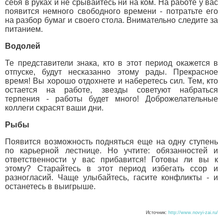
себя в руках и не срывайтесь ни на ком. На работе у вас
появится немного свободного времени - потратьте его
на разбор бумаг и своего стола. Внимательно следите за
питанием.
Водолей
Те представители знака, кто в этот период окажется в
отпуске, будут несказанно этому рады. Прекрасное
время! Вы хорошо отдохнете и наберетесь сил. Тем, кто
остается на работе, звезды советуют набраться
терпения - работы будет много! Доброжелательные
коллеги скрасят ваши дни.
Рыбы
Появится возможность подняться еще на одну ступень
по карьерной лестнице. Но учтите: обязанностей и
ответственности у вас прибавится! Готовы ли вы к
этому? Старайтесь в этот период избегать ссор и
разногласий. Чаще улыбайтесь, гасите конфликты - и
останетесь в выигрыше.
Источник:
http://www.novyi-zai.ru/