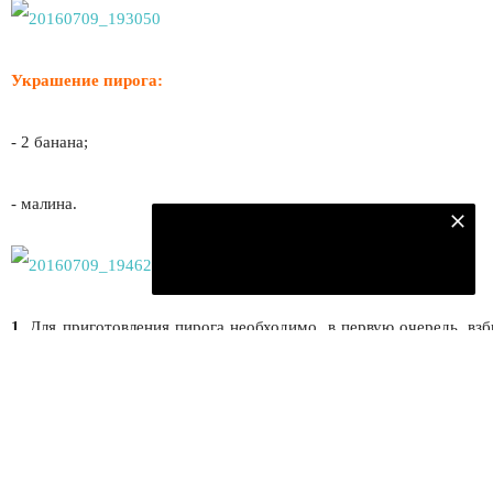
Украшение пирога:
- 2 банана;
- малина.
Подпишитесь на наш телеграм канал
Подписаться
1.
Для приготовления пирога необходимо, в первую очередь, взб
этого добавить во взбитые белки желтки. Постепенно добавлят
разрыхлитель, молоко и майонез. В заключение нужно добавить 
перемешать массу до сметанообразной консистенции.