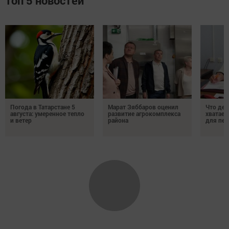
Топ 5 новостей
Погода в Татарстане 5
Марат Зяббаров оценил
Что дел
августа: умеренное тепло
развитие агрокомплекса
хватает
и ветер
района
для пен