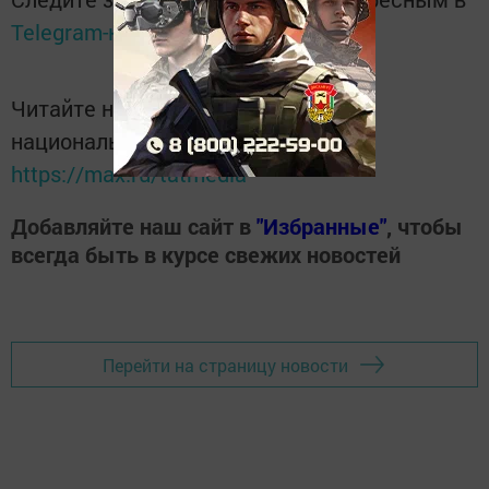
Telegram-канале
Татмедиа
Читайте новости Татарстана в
национальном мессенджере MАХ:
https://max.ru/tatmedia
Добавляйте наш сайт в
"Избранные"
, чтобы
всегда быть в курсе свежих новостей
Перейти на страницу новости