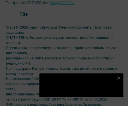
Телефон АО «ТАТМЕДИА»:
(843) 222 09 84
18+
© 2011 - 2026. Авыл офыклары (Сельские горизонты). Все права
защищены.
© ТАТМЕДИА. Все материалы, размещенные на сайте, защищены
законом.
Перепечатка, воспроизведение и распространение в любом объеме
информации,
размещенной на сайте, возможна только с письменного согласия
редакций СМИ.
При поддержке Республиканского агентства по печати и массовым
коммуникациям.
Наименование СМИ: Авыл офыклары (Сельские горизонты)
Подпишитесь на наш телеграм канал
СМИ зарегистрировано Федеральной службой по надзору в сфере
Подписаться
связи,
информационных технологий и массовых коммуникаций
запись о регистрации СМИ ЭЛ № ФС 77 - 90151 от 07.10.2025
ФИО главного редактора: Газизова Гульчачак Хизаповна
Адрес редакции: 422650,Российская Федерация, Республика
Татарстан п.г.т. Рыбная Слобода, ул. Ленина, 81Б
Телефон редакции: (84361) 23- 1- 91
Электронный адрес редакции: redrs@mail.ru