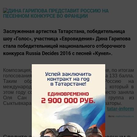
Заслуженная артистка Татарстана, победительница
шоу «Голос», участница «Евровидения» Дина Гарипова
стала победительницей национального отборочного
конкурса Russia Decides 2016 с песней «Кунел».
Композиция, исполненная на татарском языке, по итогам
голосования международного жюри, набрала 133 балла.
Таким образом, Дина представит Россию на
международном OGAE Song Contest 2016, который в
этом году состоится во Франции. Второе место заняла
Оля Сан из Екатеринбурга, третье - группа из
Сыктывкара «Зарни Ань», сообщают организаторы.
tatar-inform
Фото:
realmofmusic.ru
Следите за самым важным и интересным в