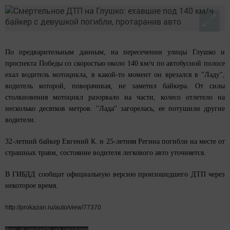
По предварительным данным, на пересечении улицы Глушко и
проспекта Победы со скоростью около 140 км/ч по автобусной полосе
ехал водитель мотоцикла, в какой-то момент он врезался в "Ладу",
водитель которой, поворачивая, не заметил байкера. От силы
столкновения мотоцикл разорвало на части, колесо отлетело на
несколько десятков метров. "Лада" загорелась, ее потушили другие
водители.
32-летний байкер Евгений К. и 25-летняя Регина погибли на месте от
страшных травм, состояние водителя легкового авто уточняется.
В ГИБДД сообщат официальную версию произошедшего ДТП через
некоторое время.
http://prokazan.ru/auto/view/77370
Фото: vk.com/kznlife; vvk.com/vkazani