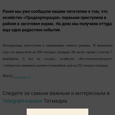
Ранее мы уже сообщали нашим читателям о том, что
хозяйство «Продкорпорация» первыми приступили в
районе к заготовке корма. На днях мы получили оттуда
еще одно радостное событие.
Новоарышцы приступили к скашиванию озимого рыжика.. В нынешнем
году его вырастили на 300 гектарах площади. На жатве примут участие 7
комбайнов. А вот их соседи,- хозяйство «Востокзернопродукт»
-собирается скашивать рыжик в ближайшие дни на 352 гектрах площади.
Фото:
boombob.ru
Следите за самым важным и интересным в
Telegram-канале
Татмедиа