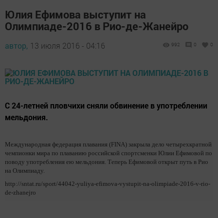
Юлия Ефимова выступит на
Олимпиаде-2016 в Рио-де-Жанейро
автор,
13 июля 2016 - 04:16
992
0
0
С 24-летней пловчихи сняли обвинение в употреблении
мельдония.
Международная федерация плавания (FINA) закрыла дело четырехкратной
чемпионки мира по плаванию российской спортсменки Юлии Ефимовой по
поводу употребления ею мельдония. Теперь Ефимовой открыт путь в Рио
на Олимпиаду.
http://sntat.ru/sport/44042-yuliya-efimova-vystupit-na-olimpiade-2016-v-rio-
de-zhanejro