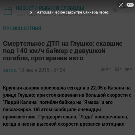
НОВОСТИ РЫБНОЙ СЛОБОДЫ
18+
5
Автоматическое закрытие баннера через
Газета "Сельские горизонты" - Рыбно-Слободский район
ПРОИСШЕСТВИЯ
Смертельное ДТП на Глушко: ехавшие
под 140 км/ч байкер с девушкой
погибли, протаранив авто
автор,
13 июля 2016 - 07:34
933
0
0
Крупная авария произошла сегодня в 22:05 в Казани на
улице Глушко: при столкновении на большой скорости с
"Ладой Калина" погибли байкер на "Ямаха" и его
пассажирка. Об этом сообщили очевидцы
происшествия. Предварительно, "Лада" поворачивала,
когда в нее на высокой скорости врезался мотоцикл