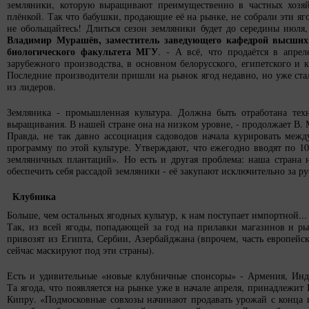
земляники, которую выращивают преимущественно в частных хозяй
плёнкой. Так что бабушки, продающие её на рынке, не собрали эти яго
не обольщайтесь! Длиться сезон земляники будет до середины июля,
Владимир Мурашёв, заместитель заведующего кафедрой высших
биологического факультета МГУ
. - А всё, что продаётся в апрел
зарубежного производства, в основном белорусского, египетского и к
Последние производители пришли на рынок ягод недавно, но уже ст
из лидеров.
Земляника - промышленная культура. Должна быть отработана тех
выращивания. В нашей стране она на низком уровне, - продолжает В. 
Правда, не так давно ассоциация садоводов начала курировать меж
программу по этой культуре. Утверждают, что ежегодно вводят по 10
земляничных плантаций». Но есть и другая проблема: наша страна 
обеспечить себя рассадой земляники - её закупают исключительно за р
Клубника
Больше, чем остальных ягодных культур, к нам поступает импортной...
Так, из всей ягоды, попадающей за год на прилавки магазинов и р
привозят из Египта, Сербии, Азербайджана (впрочем, часть европейск
сейчас маскируют под эти страны).
Есть и удивительные «новые клубничные спонсоры» - Армения, Инд
Та ягода, что появляется на рынке уже в начале апреля, принадлежит
Кипру. «Подмосковные совхозы начинают продавать урожай с конца