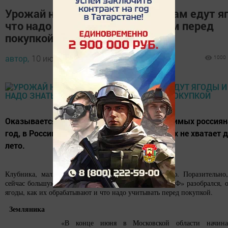
Урожай на прилавке. Откуда к нам едут я
что надо знать рыбнослободцам перед
покупкой
автор,
10 июля 2016 - 13:14
1000
Оказывается, из 11 млн тонн ягод, необходимых россиян
год, в России собирают всего 4 млн тонн - их не хватает 
лето.
Клубника, малина и прочие ягоды продаются вовсю. Поразительно
сейчас большую их часть собирают не в России. «АиФ» разобрался, о
ягоды, как их обрабатывают и что надо учитывать перед покупкой.
Земляника
«В конце июня в Московской области начина