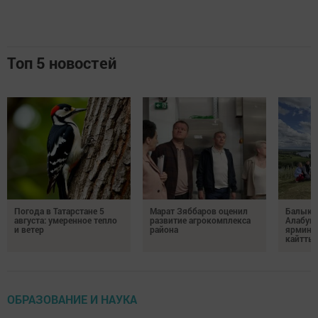
Топ 5 новостей
Погода в Татарстане 5
Марат Зяббаров оценил
Балыкб
августа: умеренное тепло
развитие агрокомплекса
Алабуга
и ветер
района
ярминк
кайтты
ОБРАЗОВАНИЕ И НАУКА