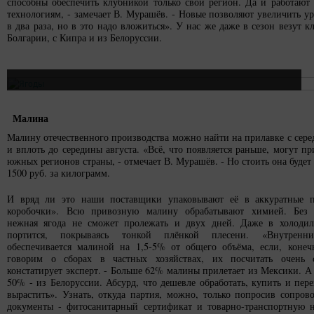
способны обеспечить клубникой только свой регион. Да и работают
технологиям, - замечает В. Мурашёв. - Новые позволяют увеличить у
в два раза, но в это надо вложиться». У нас же даже в сезон везут к
Болгарии, с Кипра и из Белоруссии.
Малина
Малину отечественного производства можно найти на прилавке с сер
и вплоть до середины августа. «Всё, что появляется раньше, могут пр
южных регионов страны, - отмечает В. Мурашёв. - Но стоить она будет
1500 руб. за килограмм.
И вряд ли это наши поставщики упаковывают её в аккуратные п
коробочки». Всю привозную малину обрабатывают химией. Без 
нежная ягода не сможет пролежать и двух дней. Даже в холодил
портится, покрываясь тонкой плёнкой плесени. «Внутренн
обеспечивается малиной на 1,5-5% от общего объёма, если, коне
говорим о сборах в частных хозяйствах, их посчитать очень 
констатирует эксперт. - Больше 62% малины прилетает из Мексики. А 
50% - из Белоруссии. Абсурд, что дешевле обработать, купить и пере
вырастить». Узнать, откуда партия, можно, только попросив сопров
документы - фитосанитарный сертификат и товарно-транспортную 