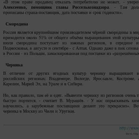
«В этом праве продавец отказать потребителю не может, - увере
Алексеенко, помощник главы Россельхознадзора
. - Там дол
прописаны страна-поставщик, дата поставки и срок годности».
Смородина
Россия является крупнейшим производителем чёрной смородины в мир
приходится около 51% от общего объёма выращивания этой культуры
июля смородина поступает из южных регионов, в середине 
Подмосковья, в августе и сентябре - с Алтая. Однако даже в пик сезона
в России - из Польши, замаскированная под поставки из «разрешённых
Черника
В отличие от других ягодных культур чернику выращивают 
российских регионах: Владимире, Вологде, Ярославле, Костроме,
Карелии, Марий Эл, на Урале и в Сибири.
Но, как правило, там её и едят. «Вывезти чернику из регионов очень т
быстро портится, - считает В. Мурашёв. - У нас опрыскивать хи
научились, а зарубежные по­ставщики делают это прекрасно». Во
черника в Москву из Чили и Уругвая.
http://www.
Фото: http