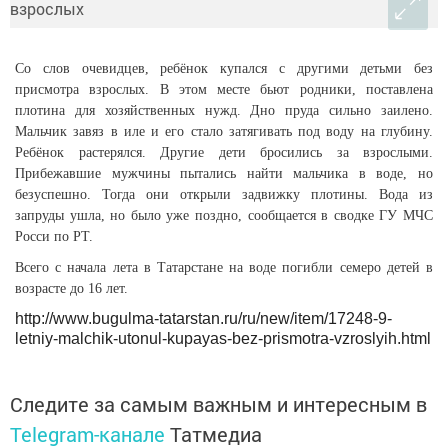
Со слов очевидцев, ребёнок купался с другими детьми без
присмотра взрослых. В этом месте бьют родники, поставлена
плотина для хозяйственных нужд. Дно пруда сильно заилено.
Мальчик завяз в иле и его стало затягивать под воду на глубину.
Ребёнок растерялся. Другие дети бросились за взрослыми.
Прибежавшие мужчины пытались найти мальчика в воде, но
безуспешно. Тогда они открыли задвижку плотины. Вода из
запруды ушла, но было уже поздно, сообщается в сводке ГУ МЧС
Росси по РТ.
Всего с начала лета в Татарстане
на воде погибли семеро детей в
возрасте до 16 лет.
http://www.bugulma-tatarstan.ru/ru/new/item/17248-9-
letniy-malchik-utonul-kupayas-bez-prismotra-vzroslyih.html
Следите за самым важным и интересным в
Telegram-канале
Татмедиа