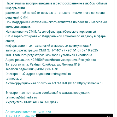
Перепечатка, воспроизведение и распространение в любом объеме
информации,
размещенной на сайте, возможна только с письменного согласия
редакций СМИ.
При поддержке Республиканского агентства по печати и массовым
коммуникациям.
Наименование СМИ: Авыл офыклары (Сельские горизонты)
СМИ зарегистрировано Федеральной службой по надзору в сфере
связи,
информационных технологий и массовых коммуникаций
запись о регистрации СМИ ЭЛ № ФС 77 - 90151 от 07.10.2025
ФИО главного редактора: Газизова Гульчачак Хизаповна
Адрес редакции: 422650,Российская Федерация, Республика
Татарстан п.г.т. Рыбная Слобода, ул. Ленина, 81Б
Телефон редакции: (84361) 23- 1- 91
Электронный адрес редакции: redrs@mail.ru
tatmedia.ru
Антикоррупционная политика АО "ТАТМЕДИА": http://tatmedia.ru
Электронная почта для сообщений о фактах коррупции:
tatmedia@tatmedia.ru
Учредитель СМИ: АО «ТАТМЕДИА»
Антикоррупционная политика
АО «ТАТМЕДИА» использует «cookie»
для персонализации сервисов и