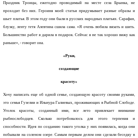
Праздник Троицы, ежегодно проводимый на месте села Брынка, не
проходит без них. Героиня моей статьи придумывает разные образы и
шьет платья. В этом году они были в русских народных платьях. Сарафан,
блузку, ленту тетя Алевтина сшила сама. «Я очень любила вязать и шить.
Большинство работ я дарила в подарок. Сейчас я не так хорошо вижу как
раньше», - говорит она.
«Руки,
создающие
красоту»
Хочу написать еще об одной семье, создающую красоту своими руками,
это семья Гузелии и Ильнура Галиевых, проживающих в Рыбной Слободе.
Уголок красоты, созданный ими, все лето привлекает внимание
рыбнослободцев. Сколько потребовалось для этого терпения и
способности. Идея по созданию такого уголка у них появилась, когда они
побывали на соленом озере. Самым первым делом они сделали беседку в