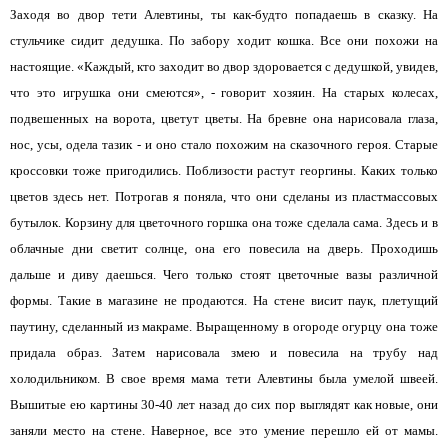
Заходя во двор тети Алевтины, ты как-будто попадаешь в сказку. На
стульчике сидит дедушка. По забору ходит кошка. Все они похожи на
настоящие. «Каждый, кто заходит во двор здоровается с дедушкой, увидев,
что это игрушка они смеются», - говорит хозяин. На старых колесах,
подвешенных на ворота, цветут цветы. На бревне она нарисовала глаза,
нос, усы, одела тазик - и оно стало похожим на сказочного героя. Старые
кроссовки тоже пригодились. Поблизости растут георгины. Каких только
цветов здесь нет. Потрогав я поняла, что они сделаны из пластмассовых
бутылок. Корзину для цветочного горшка она тоже сделала сама. Здесь и в
облачные дни светит солнце, она его повесила на дверь. Проходишь
дальше и диву даешься. Чего только стоят цветочные вазы различной
формы. Такие в магазине не продаются. На стене висит паук, плетущий
паутину, сделанный из макраме. Выращенному в огороде огурцу она тоже
придала образ. Затем нарисовала змею и повесила на трубу над
холодильником. В свое время мама тети Алевтины была умелой швеей.
Вышитые ею картины 30-40 лет назад до сих пор выглядят как новые, они
заняли место на стене. Наверное, все это умение перешло ей от мамы.