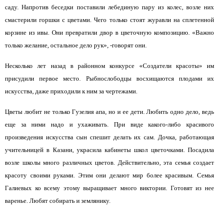
саду. Напротив беседки поставили лебединую пару из колес, возле них
смастерили горшки с цветами. Чего только стоят журавли на сплетенной
корзине из ивы. Они превратили двор в цветочную композицию. «Важно
только желание, остальное дело рук», -говорят они.
Несколько лет назад в районном конкурсе «Создатели красоты» им
присудили первое место. Рыбнослободцы восхищаются плодами их
искусства, даже приходили к ним за чертежами.
Цветы любит не только Гузелия апа, но и ее дети. Любить одно дело, ведь
еще за ними надо и ухаживать. При виде какого-либо красивого
произведения искусства сын спешит делать их сам. Дочка, работающая
учительницей в Казани, украсила кабинеты школ цветочками. Посадила
возле школы много различных цветов. Действительно, эта семья создает
красоту своими руками. Этим они делают мир более красивым. Семья
Галиевых ко всему этому выращивает много виктории. Готовят из нее
варенье. Любят собирать и землянику.