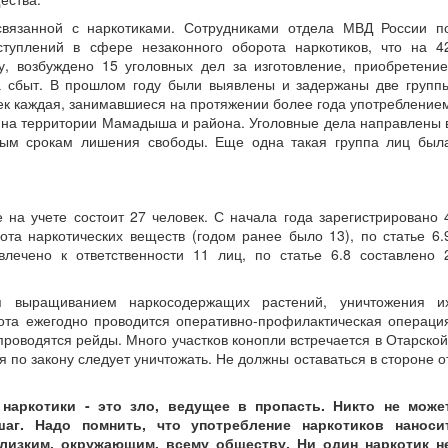
 связанной с наркотиками. Сотрудниками отдела МВД России п
уплений в сфере незаконного оборота наркотиков, что на 4
, возбуждено 15 уголовных дел за изготовление, приобретение
за сбыт. В прошлом году были выявлены и задержаны две групп
век каждая, занимавшиеся на протяжении более года употребление
в на территории Мамадыша и района. Уголовные дела направлены 
ным срокам лишения свободы. Еще одна такая группа лиц был
 на учете состоит 27 человек. С начала года зарегистрировано 
ота наркотических веществ (годом ранее было 13), по статье 6.
лечено к ответственности 11 лиц, по статье 6.8 составлено 
 выращиванием наркосодержащих растений, уничтожения и
ота ежегодно проводится оперативно-профилактическая операци
роводятся рейды. Много участков конопли встречается в Отарской
я по закону следует уничтожать. Не должны оставаться в стороне о
наркотики - это зло, ведущее в пропасть. Никто не може
шаг. Надо помнить, что употребление наркотиков наноси
лизким, окружающим, всему обществу. Ни один наркотик н