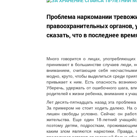
Проблема наркомании тревожит
правоохранительных органов, 
сказать, что в последнее вре
Много говорится о лицах, употребляющих 
принимают в большинстве случаев люди, 
вниманием, считающие себя несчастными 
модно, круто, чтобы выделиться среди прия
привыкает к ним. Есть опасность возникн
Уберечь, удержать от ошибочного шага, в
родителей к жизни ребенка, внимание к уча
Лет десять-пятнадцать назад эта проблема
За примером не стоит ходить далеко. На 
лишен свободы условно. Сейчас он работ
жительства. Еще один 18-летний учащийс
поэтому детям, подросткам, проживающим 
каким злом являются наркотики. Правда,
продолжает оставаться головной болью общ