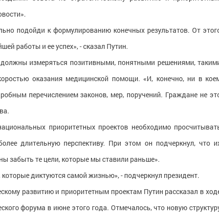
овости».
льно подойди к формулированию конечных результатов. От этог
шей работы и ее успех», - сказал Путин.
, должны измеряться позитивными, понятными решениями, таким
коростью оказания медицинской помощи. «И, конечно, ни в кое
робным перечислением законов, мер, поручений. Граждане не эт
ва.
 национальных приоритетных проектов необходимо просчитыват
более длительную перспективу. При этом он подчеркнул, что и
ны забыть те цели, которые мы ставили раньше».
, которые диктуются самой жизнью», - подчеркнул президент.
ескому развитию и приоритетным проектам Путин рассказал в ход
кого форума в июне этого года. Отмечалось, что новую структур