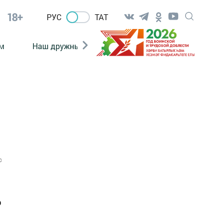
18+
РУС
ТАТ
м
Наш дружный коллектив
Документы
0
о