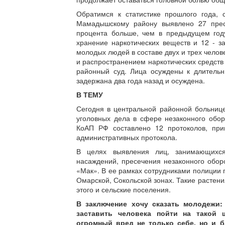
Обратимся к статистике прошлого года,
Мамадышскому району выявлено 27 прест
процента больше, чем в предыдущем году
хранение наркотических веществ и 12 - 
молодых людей в составе двух и трех чело
и распространением наркотических средст
районный суд. Лица осуждены к длитель
задержана два года назад и осуждена.
В ТЕМУ
Сегодня в центральной районной больнице
уголовных дела в сфере незаконного обор
КоАП РФ составлено 12 протоколов, прив
административных протокола.
В целях выявления лиц, занимающихся
насаждений, пресечения незаконного обор
«Мак». В ее рамках сотрудниками полиции п
Омарской, Сокольской зонах. Такие растени
этого и сельские поселения.
В заключение хочу сказать молодежи: 
заставить человека пойти на такой 
огромный вред не только себе, но и б