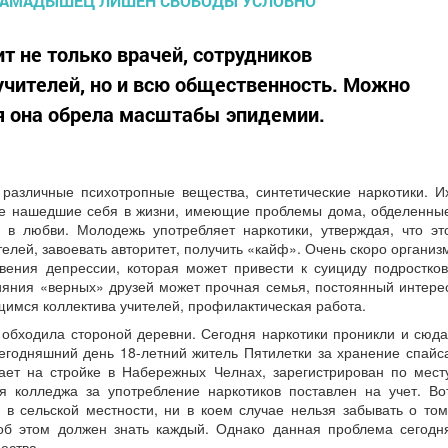
 не только врачей, сотрудников
учителей, но и всю общественность. Можно
мя она обрела масштабы эпидемии.
различные психотропные вещества, синтетические наркотики. И
не нашедшие себя в жизни, имеющие проблемы дома, обделенны
в любви. Молодежь употребляет наркотики, утверждая, что эт
телей, завоевать авторитет, получить «кайф». Очень скоро организ
овения депрессии, которая может привести к суициду подростков
лияния «верных» друзей может прочная семья, постоянный интере
щимся коллектива учителей, профилактическая работа.
 обходила стороной деревни. Сегодня наркотики проникли и сюда
сегодняшний день 18-летний житель Пятилетки за хранение спайс
ает на стройке в Набережных Челнах, зарегистрирован по мест
я колледжа за употребление наркотиков поставлен на учет. Во
в сельской местности, ни в коем случае нельзя забывать о том
 об этом должен знать каждый. Однако данная проблема сегодн
ества.