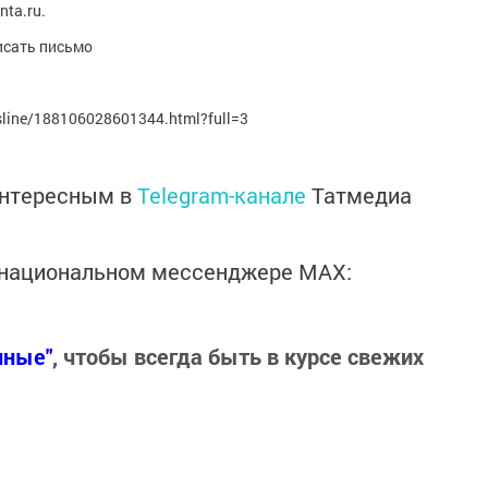
ta.ru.
исать письмо
sline/188106028601344.html?full=3
интересным в
Telegram-канале
Татмедиа
в национальном мессенджере MАХ:
нные"
, чтобы всегда быть в курсе свежих