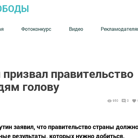
ОБОДЫ
ая
Фотоконкурс
Видео
Рекламодателя
 призвал правительство
дям голову
950
0
тин заявил, что правительство страны должн
чные результаты, которых нужно добиться.