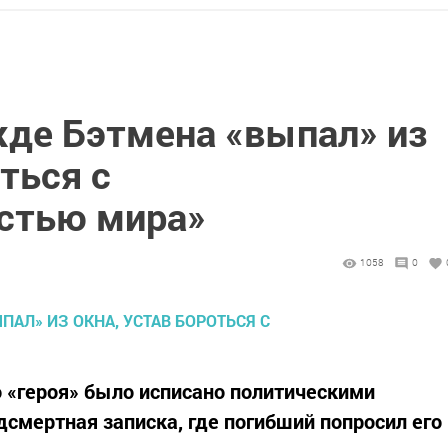
де Бэтмена «выпал» из
ться с
стью мира»
1058
0
 «героя» было исписано политическими
дсмертная записка, где погибший попросил его