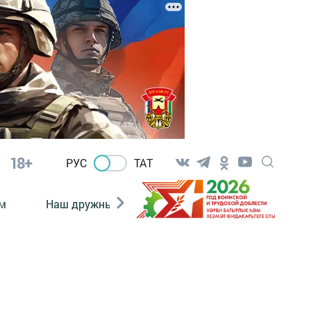
18+
РУС
ТАТ
м
Наш дружный коллектив
Документы