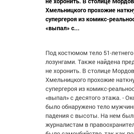
не хоронить. В столице Мордо
Хмельницкого прохожие наткн
супергероя из комикс-реальнос
«выпал» с...
Под костюмом тело 51-летнего
лозунгами. Также найдена пред
не хоронить. В столице Мордо
Хмельницкого прохожие наткну
супергероя из комикс-реальнос
«выпал» с десятого этажа. - О
было обнаружено тело мужчин
падения с высоты. На нем были
журналистам в правоохранител
было самоубийство, так как по