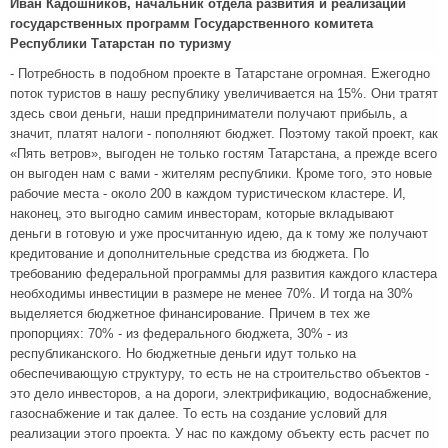
Иван Кадошников, начальник отдела развития и реализации
государственных программ Государственного комитета
Республики Татарстан по туризму
- Потребность в подобном проекте в Татарстане огромная. Ежегодно
поток туристов в нашу республику увеличивается на 15%. Они тратят
здесь свои деньги, наши предприниматели получают прибыль, а
значит, платят налоги - пополняют бюджет. Поэтому такой проект, как
«Пять ветров», выгоден не только гостям Татарстана, а прежде всего
он выгоден нам с вами - жителям республики. Кроме того, это новые
рабочие места - около 200 в каждом туристическом кластере. И,
наконец, это выгодно самим инвесторам, которые вкладывают
деньги в готовую и уже просчитанную идею, да к тому же получают
кредитование и дополнительные средства из бюджета. По
требованию федеральной программы для развития каждого кластера
необходимы инвестиции в размере не менее 70%. И тогда на 30%
выделяется бюджетное финансирование. Причем в тех же
пропорциях: 70% - из федерального бюджета, 30% - из
республиканского. Но бюджетные деньги идут только на
обеспечивающую структуру, то есть не на строительство объектов -
это дело инвесторов, а на дороги, электрификацию, водоснабжение,
газоснабжение и так далее. То есть на создание условий для
реализации этого проекта. У нас по каждому объекту есть расчет по