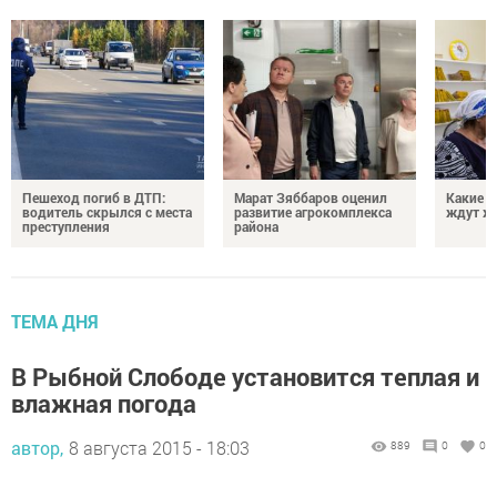
Пешеход погиб в ДТП:
Марат Зяббаров оценил
Какие 
водитель скрылся с места
развитие агрокомплекса
ждут жи
преступления
района
ТЕМА ДНЯ
В Рыбной Слободе установится теплая и
влажная погода
автор,
8 августа 2015 - 18:03
889
0
0