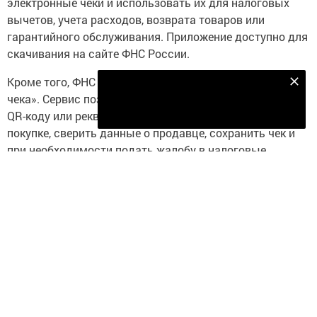
электронные чеки и использовать их для налоговых
вычетов, учета расходов, возврата товаров или
гарантийного обслуживания. Приложение доступно для
скачивания на сайте ФНС России.
Кроме того, ФНС разработала приложение «Проверка
Подпишитесь на наш телеграм канал
чека». Сервис позволяет проверить кассовый чек по
Подписаться
QR-коду или реквизитам, получить информацию о
покупке, сверить данные о продавце, сохранить чек и
при необходимости подать жалобу в налоговые
органы.
Закон предусматривает исключения, когда кассовый
чек можно не выдавать. К ним относятся продажа
газет и журналов, мороженого, безалкогольных
напитков на розлив, молока и воды, кваса, молока,
масла и рыбы из автоцистерн, сезонная продажа
овощей и фруктов, реализация изделий народных
промыслов мастерами, питание в образовательных
учреждениях, а также ремонт обуви и изготовление