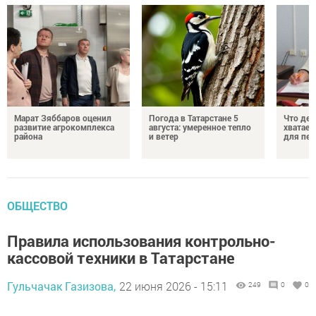
Марат Зяббаров оценил
Погода в Татарстане 5
Что дел
развитие агрокомплекса
августа: умеренное тепло
хватает
района
и ветер
для пен
ОБЩЕСТВО
Правила использования контрольно-
кассовой техники в Татарстане
Гульчачак Газизова,
22 июня 2026 - 15:11
249
0
0