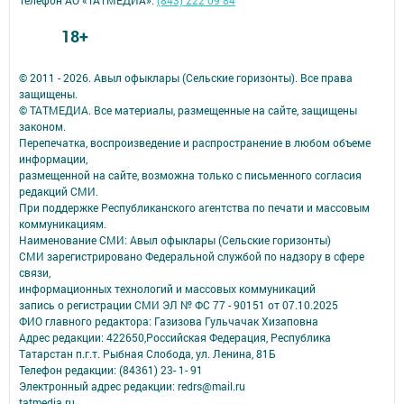
Телефон АО «ТАТМЕДИА»:
(843) 222 09 84
18+
© 2011 - 2026. Авыл офыклары (Сельские горизонты). Все права
защищены.
© ТАТМЕДИА. Все материалы, размещенные на сайте, защищены
законом.
Перепечатка, воспроизведение и распространение в любом объеме
информации,
размещенной на сайте, возможна только с письменного согласия
редакций СМИ.
При поддержке Республиканского агентства по печати и массовым
коммуникациям.
Наименование СМИ: Авыл офыклары (Сельские горизонты)
СМИ зарегистрировано Федеральной службой по надзору в сфере
связи,
информационных технологий и массовых коммуникаций
запись о регистрации СМИ ЭЛ № ФС 77 - 90151 от 07.10.2025
ФИО главного редактора: Газизова Гульчачак Хизаповна
Адрес редакции: 422650,Российская Федерация, Республика
Татарстан п.г.т. Рыбная Слобода, ул. Ленина, 81Б
Телефон редакции: (84361) 23- 1- 91
Электронный адрес редакции: redrs@mail.ru
tatmedia.ru