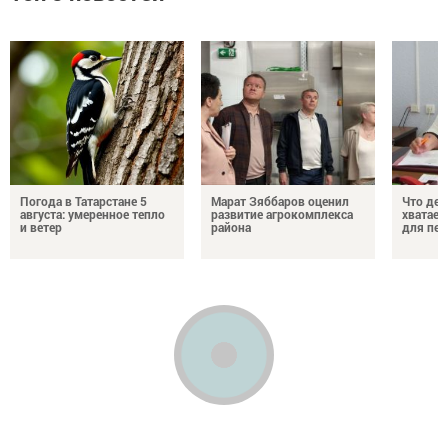
Погода в Татарстане 5
Марат Зяббаров оценил
Что дел
августа: умеренное тепло
развитие агрокомплекса
хватает
и ветер
района
для пен