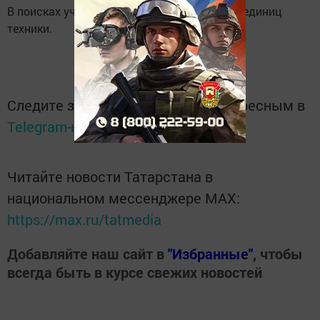
В поисках участвовали 13 человек и шесть единиц
техники.
Следите за самым важным и интересным в
Telegram-канале
Татмедиа
Читайте новости Татарстана в
национальном мессенджере MАХ:
https://max.ru/tatmedia
Добавляйте наш сайт в
"Избранные"
, чтобы
всегда быть в курсе свежих новостей