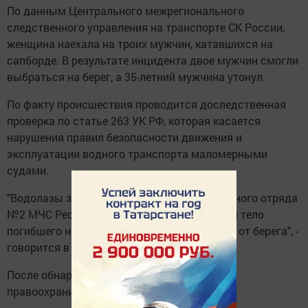
По данным Центрального межрегионального
следственного управления на транспорте СК России,
женщина наехала на троих мужчин, катавшихся на
сапборде. В результате инцидента двое мужчин смогли
выбраться на берег, а 35-летний мужчина утонул.
По факту происшествия проводится доследственная
проверка по статье 263 УК РФ, которая касается
нарушения правил безопасности движения и
эксплуатации водного транспорта маломерными
судами.
"Водолазы зонального поисково-спасательного отряда
№2 МЧС Республики Татарстан обнаружили тело
погибшего на глубине 6,5 метра в 80 метрах от берега", -
говорится в заявлении.
После обнаружения тело было передано
правоохранительным органам.