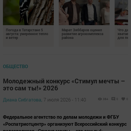
Погода в Татарстане 5
Марат Зяббаров оценил
Что дел
августа: умеренное тепло
развитие агрокомплекса
хватает
и ветер
района
для пен
ОБЩЕСТВО
Молодежный конкурс «Стимул мечты –
это сам ты!» 2026
Диана Сибгатова,
7 июля 2026 - 11:40
384
0
0
Федеральное агентство по делам молодежи и ФГБУ
«Роспатриотцентр» организуют Всероссийский конкурс
видеороликов «Стимул мечты – это сам ты!».