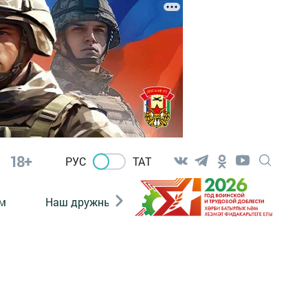
18+
РУС
ТАТ
м
Наш дружный коллектив
Документы