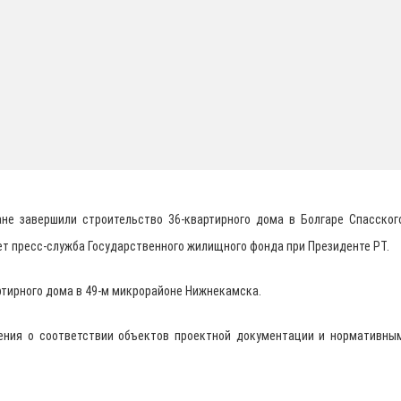
тане завершили строительство 36-квартирного дома в Болгаре Спасског
ает пресс-служба Государственного жилищного фонда при Президенте РТ.
ртирного дома в 49-м микрорайоне Нижнекамска.
ения о соответствии объектов проектной документации и нормативны