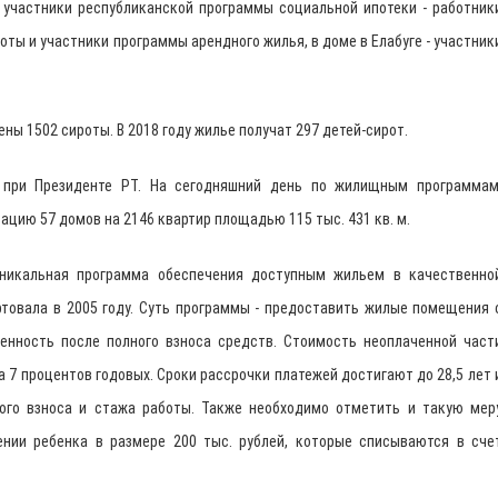
участники республиканской программы социальной ипотеки - работник
роты и участники программы арендного жилья, в доме в Елабуге - участник
ены 1502 сироты. В 2018 году жилье получат 297 детей-сирот.
 при Президенте РТ. На сегодняшний день по жилищным программам
цию 57 домов на 2146 квартир площадью 115 тыс. 431 кв. м.
уникальная программа обеспечения доступным жильем в качественно
ртовала в 2005 году. Суть программы - предоставить жилые помещения 
енность после полного взноса средств. Стоимость неоплаченной част
7 процентов годовых. Сроки рассрочки платежей достигают до 28,5 лет 
ого взноса и стажа работы. Также необходимо отметить и такую мер
нии ребенка в размере 200 тыс. рублей, которые списываются в сче