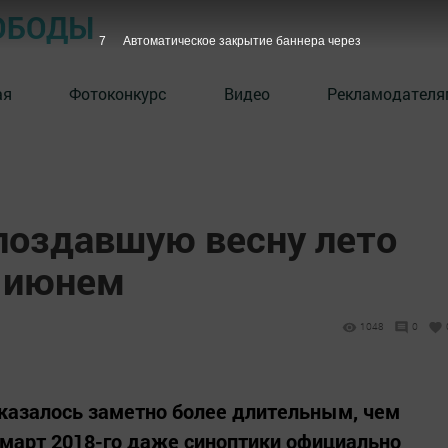
ОБОДЫ
6
Автоматическое закрытие баннера через
ая
Фотоконкурс
Видео
Рекламодателя
апоздавшую весну лето
 июнем
1048
0
казалось заметно более длительным, чем
март 2018-го даже синоптики официально