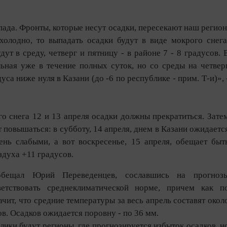
апада. Фронты, которые несут осадки, пересекают наш регион
холодно, то выпадать осадки будут в виде мокрого снега
т в среду, четверг и пятницу - в районе 7 - 8 градусов. 
ьная уже в течение полных суток, но со среды на четвер
уса ниже нуля в Казани (до -6 по республике - прим. Т-и)», 
го снега 12 и 13 апреля осадки должны прекратиться. Зате
 повышаться: в субботу, 14 апреля, днем в Казани ожидаетс
ень слабыми, а вот воскресенье, 15 апреля, обещает быт
здуха +11 градусов.
бещал Юрий Переведенцев, сославшись на прогноз
ветствовать среднеклиматической норме, причем как п
ачит, что средние температуры за весь апрель составят окол
сов. Осадков ожидается поровну - по 36 мм.
ики будут регионы, где прогнозируется избыток осадков, н