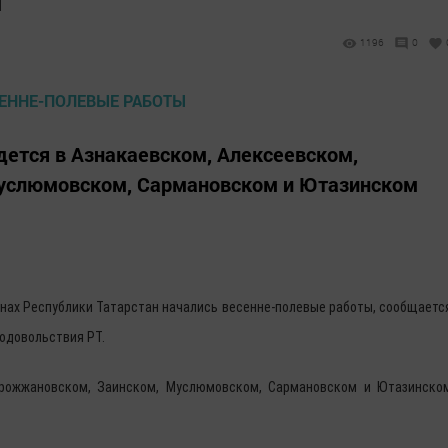
1196
0
ется в Азнакаевском, Алексеевском,
услюмовском, Сармановском и Ютазинском
айонах Республики Татарстан начались весенне-полевые работы, сообщаетс
родовольствия РТ.
Дрожжановском, Заинском, Муслюмовском, Сармановском и Ютазинско