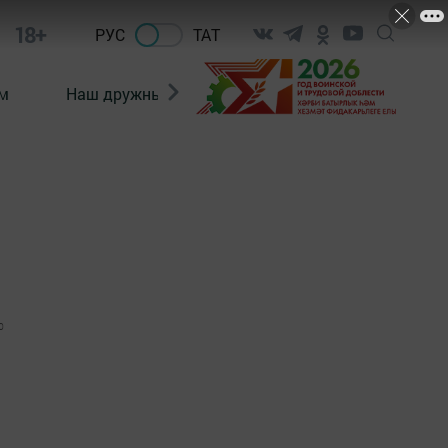
18+
РУС
ТАТ
м
Наш дружный коллектив
Документы
0