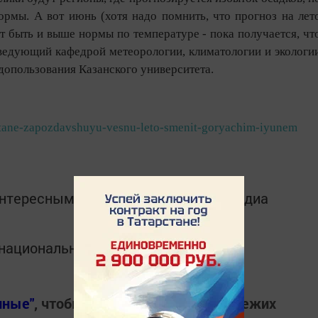
нормы. А вот июнь (хотя надо помнить, что прогноз на лет
т быть и выше нормы по температуре - пока получается, чт
ведующий кафедрой метеорологии, климатологии и экологи
допользования Казанского университета.
arstane-zapozdavshuyu-vesnu-leto-smenit-goryachim-iyunem
интересным в
Telegram-канале
Татмедиа
в национальном мессенджере MАХ:
нные"
, чтобы всегда быть в курсе свежих