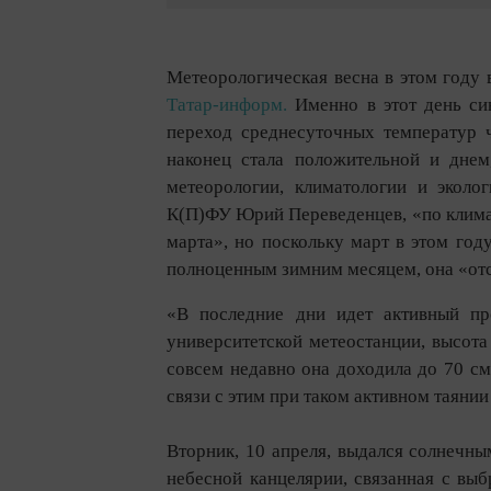
Метеорологическая весна в этом году
Татар-информ.
Именно в этот день си
переход среднесуточных температур ч
наконец стала положительной и днем
метеорологии, климатологии и эколо
К(П)ФУ Юрий Переведенцев, «по климат
марта», но поскольку март в этом год
полноценным зимним месяцем, она «отс
«В последние дни идет активный п
университетской метеостанции, высота
совсем недавно она доходила до 70 см.
связи с этим при таком активном таянии
Вторник, 10 апреля, выдался солнечны
небесной канцелярии, связанная с выб