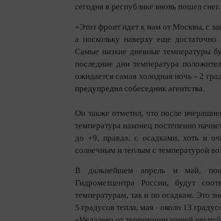
сегодня в республике вновь пошел снег.
«Этот фронт идет к нам от Москвы, с з
а поскольку наверху еще достаточно 
Самые низкие дневные температуры буду
последние дни температура положител
ожидается самая холодная ночь - 2 град
предупредил собеседник агентства.
Он также отметил, что после вчерашне
температура наконец постепенно начнет
до +9, правда, с осадками, хоть и оч
солнечным и теплым с температурой во
В дальнейшем апрель и май, поо
Гидрометцентра России, будут соот
температурам, так и по осадкам. Это зн
5 градусов тепла, мая - около 13 граду
«Недалеко от территории нашей республ