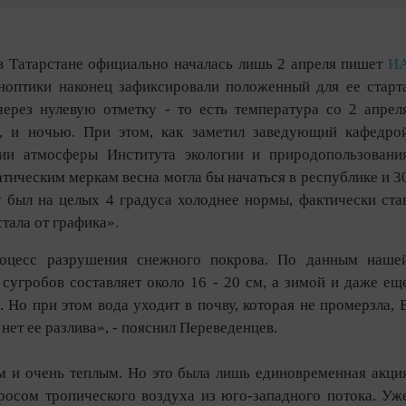
 в Татарстане официально началась лишь 2 апреля пишет
И
ноптики наконец зафиксировали положенный для ее старт
ерез нулевую отметку - то есть температура со 2 апрел
, и ночью. При этом, как заметил заведующий кафедро
гии атмосферы Института экологии и природопользовани
ическим меркам весна могла бы начаться в республике и 3
у был на целых 4 градуса холоднее нормы, фактически ста
тала от графика».
роцесс разрушения снежного покрова. По данным наше
 сугробов составляет около 16 - 20 см, а зимой и даже ещ
 Но при этом вода уходит в почву, которая не промерзла, 
 нет ее разлива», - пояснил Переведенцев.
м и очень теплым. Но это была лишь единовременная акци
росом тропического воздуха из юго-западного потока. Уж