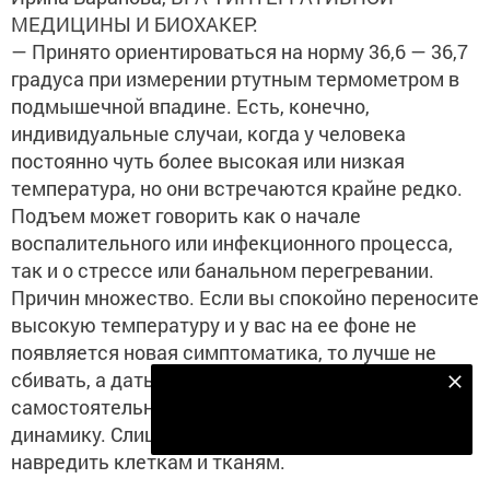
МЕДИЦИНЫ И БИОХАКЕР:
— Принято ориентироваться на норму 36,6 — 36,7
градуса при измерении ртутным термометром в
подмышечной впадине. Есть, конечно,
индивидуальные случаи, когда у человека
постоянно чуть более высокая или низкая
температура, но они встречаются крайне редко.
Подъем может говорить как о начале
воспалительного или инфекционного процесса,
так и о стрессе или банальном перегревании.
Причин множество. Если вы спокойно переносите
высокую температуру и у вас на ее фоне не
появляется новая симптоматика, то лучше не
сбивать, а дать иммунитету поработать
Подпишитесь на наш телеграм канал
самостоятельно. Но обязательно отслеживайте
Подписаться
динамику. Слишком высокая температура может
навредить клеткам и тканям.