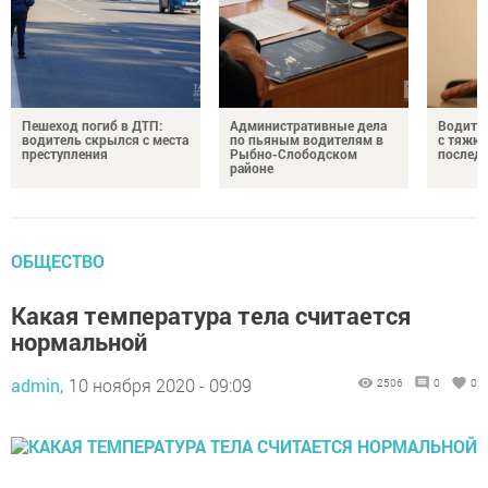
Пешеход погиб в ДТП:
Административные дела
Водите
водитель скрылся с места
по пьяным водителям в
с тяжк
преступления
Рыбно-Слободском
послед
районе
ОБЩЕСТВО
Какая температура тела считается
нормальной
admin,
10 ноября 2020 - 09:09
2506
0
0