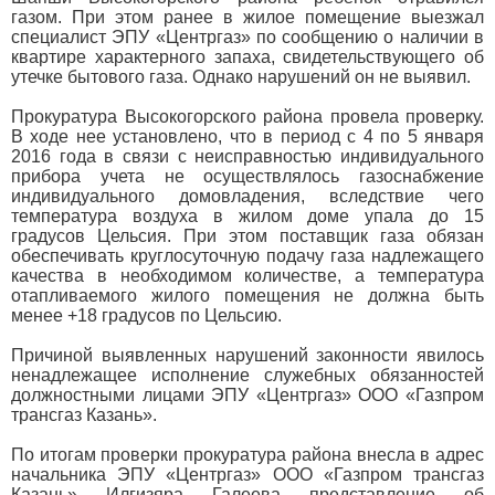
газом. При этом ранее в жилое помещение выезжал
специалист ЭПУ «Центргаз» по сообщению о наличии в
квартире характерного запаха, свидетельствующего об
утечке бытового газа. Однако нарушений он не выявил.
Прокуратура Высокогорского района провела проверку.
В ходе нее установлено, что в период с 4 по 5 января
2016 года в связи с неисправностью индивидуального
прибора учета не осуществлялось газоснабжение
индивидуального домовладения, вследствие чего
температура воздуха в жилом доме упала до 15
градусов Цельсия. При этом поставщик газа обязан
обеспечивать круглосуточную подачу газа надлежащего
качества в необходимом количестве, а температура
отапливаемого жилого помещения не должна быть
менее +18 градусов по Цельсию.
Причиной выявленных нарушений законности явилось
ненадлежащее исполнение служебных обязанностей
должностными лицами ЭПУ «Центргаз» ООО «Газпром
трансгаз Казань».
По итогам проверки прокуратура района внесла в адрес
начальника ЭПУ «Центргаз» ООО «Газпром трансгаз
Казань» Илгизяра Галеева представление об