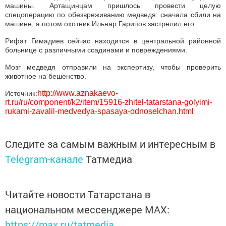
машины. Артащинцам пришлось провести целую
спецоперацию по обезвреживанию медведя: сначала сбили на
машине, а потом охотник Ильнар Гарипов застрелил его.
Рифат Гимадиев сейчас находится в центральной районной
больнице с различными ссадинами и повреждениями.
Мозг медведя отправили на экспертизу, чтобы проверить
животное на бешенство.
http://www.aznakaevo-
Источник:
rt.ru/ru/component/k2/item/15916-zhitel-tatarstana-golyimi-
rukami-zavalil-medvedya-spasaya-odnoselchan.html
Следите за самым важным и интересным в
Telegram-канале
Татмедиа
Читайте новости Татарстана в
национальном мессенджере MАХ:
https://max.ru/tatmedia