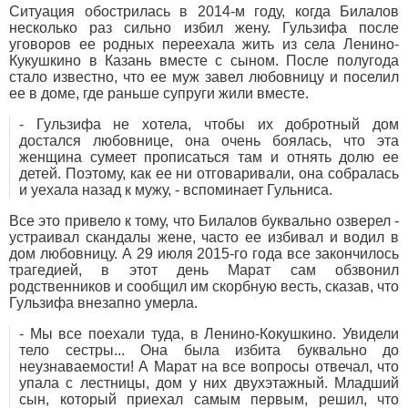
Ситуация обострилась в 2014-м году, когда Билалов
несколько раз сильно избил жену. Гульзифа после
уговоров ее родных переехала жить из села Ленино-
Кукушкино в Казань вместе с сыном. После полугода
стало известно, что ее муж завел любовницу и поселил
ее в доме, где раньше супруги жили вместе.
- Гульзифа не хотела, чтобы их добротный дом
достался любовнице, она очень боялась, что эта
женщина сумеет прописаться там и отнять долю ее
детей. Поэтому, как ее ни отговаривали, она собралась
и уехала назад к мужу, - вспоминает Гульниса.
Все это привело к тому, что Билалов буквально озверел -
устраивал скандалы жене, часто ее избивал и водил в
дом любовницу. А 29 июля 2015-го года все закончилось
трагедией, в этот день Марат сам обзвонил
родственников и сообщил им скорбную весть, сказав, что
Гульзифа внезапно умерла.
- Мы все поехали туда, в Ленино-Кокушкино. Увидели
тело сестры... Она была избита буквально до
неузнаваемости! А Марат на все вопросы отвечал, что
упала с лестницы, дом у них двухэтажный. Младший
сын, который приехал самым первым, решил, что