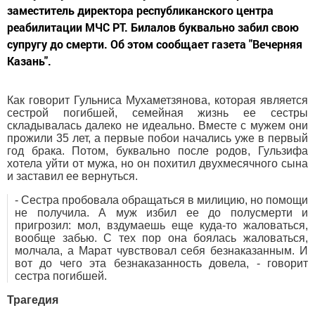
заместитель директора республиканского центра
реабилитации МЧС РТ. Билалов буквально забил свою
супругу до смерти. Об этом сообщает газета "Вечерняя
Казань".
Как говорит Гульниса Мухаметзянова, которая является
сестрой погибшей, семейная жизнь ее сестры
складывалась далеко не идеально. Вместе с мужем они
прожили 35 лет, а первые побои начались уже в первый
год брака. Потом, буквально после родов, Гульзифа
хотела уйти от мужа, но он похитил двухмесячного сына
и заставил ее вернуться.
- Сестра пробовала обращаться в милицию, но помощи
не получила. А муж избил ее до полусмерти и
пригрозил: мол, вздумаешь еще куда-то жаловаться,
вообще забью. С тех пор она боялась жаловаться,
молчала, а Марат чувствовал себя безнаказанным. И
вот до чего эта безнаказанность довела, - говорит
сестра погибшей.
Трагедия