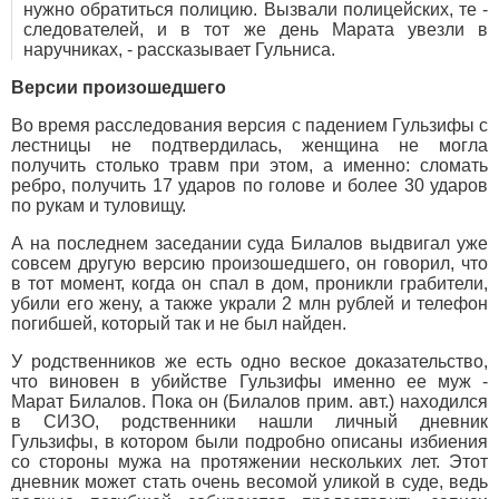
нужно обратиться полицию. Вызвали полицейских, те -
следователей, и в тот же день Марата увезли в
наручниках, - рассказывает Гульниса.
Версии произошедшего
Во время расследования версия с падением Гульзифы с
лестницы не подтвердилась, женщина не могла
получить столько травм при этом, а именно: сломать
ребро, получить 17 ударов по голове и более 30 ударов
по рукам и туловищу.
А на последнем заседании суда Билалов выдвигал уже
совсем другую версию произошедшего, он говорил, что
в тот момент, когда он спал в дом, проникли грабители,
убили его жену, а также украли 2 млн рублей и телефон
погибшей, который так и не был найден.
У родственников же есть одно веское доказательство,
что виновен в убийстве Гульзифы именно ее муж -
Марат Билалов. Пока он (Билалов прим. авт.) находился
в СИЗО, родственники нашли личный дневник
Гульзифы, в котором были подробно описаны избиения
со стороны мужа на протяжении нескольких лет. Этот
дневник может стать очень весомой уликой в суде, ведь