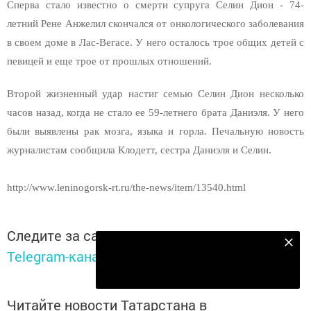
Сперва стало известно о смерти супруга Селин Дион - 74-
летний Рене Анжелил скончался от онкологического заболевания
в своем доме в Лас-Вегасе. У него осталось трое общих детей с
певицей и еще трое от прошлых отношений.
Второй жизненный удар настиг семью Селин Дион несколько
часов назад, когда не стало ее 59-летнего брата Даниэля. У него
были выявлены рак мозга, языка и горла. Печальную новость
журналистам сообщила Клодетт, сестра Даниэля и Селин.
http://www.leninogorsk-rt.ru/the-news/item/13540.html
Следите за самым важным и интересным в
Подпишитесь на наш телеграм канал
Telegram-канале
Татмедиа
Подписаться
Читайте новости Татарстана в