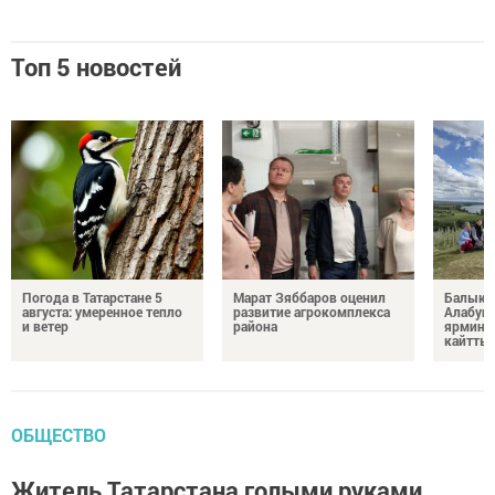
Топ 5 новостей
Погода в Татарстане 5
Марат Зяббаров оценил
Балыкб
августа: умеренное тепло
развитие агрокомплекса
Алабуга
и ветер
района
ярминк
кайтты
ОБЩЕСТВО
Житель Татарстана голыми руками