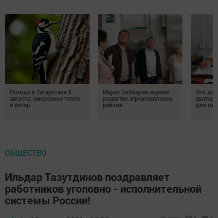
Погода в Татарстане 5
Марат Зяббаров оценил
Что дел
августа: умеренное тепло
развитие агрокомплекса
хватает
и ветер
района
для пен
ОБЩЕСТВО
Ильдар Тазутдинов поздравляет
работников уголовно - исполнительной
системы России!