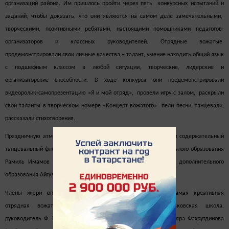
организаций района. Им пришлось пройти через пять конкурсных испытаний и
заданий, чтобы доказать, что они являются на самом деле замечательными,
творческими, позитивными ребятами, настоящими помощниками педагогов-
организаторов и классных руководителей. Отрядные вожатые
продемонстрировали свои личные качества – талант, умение находить общий язык
с подшефным классом в любой ситуации, творческие, лидерские и
организаторские способности. В ходе конкурса они продемонстрировали
видеоролик-самопрезентацию «Я и мой отряд», провели игру с залом, раскрыли
свои таланты в творческом номере «Концерт вожатого» пели песни, танцевали,
рассказали стихотворения.
Праздничную атмосферу мероприятия создали оригинальный и содержательный
танцевальный флешмоб, который провел педагог дополнительного образования
Рамиль Имамов и музыкальное поздравление от педагога дополнительного
образования Айгуль Хаматвалеевой.
Члены жюри определили победителей в номинациях: «Самая креативная
отрядная вожатая» – Аида Куликова (Больше-Машляковская школа,
руководитель Ф. Мингазутдинова), «Признание коллег» – Диляра Фахрутдинова