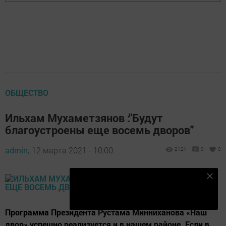
ОБЩЕСТВО
Ильхам Мухаметзянов :"Будут
благоустроены еще восемь дворов"
admin,
12 марта 2021 - 10:00
2121
0
0
Подпишитесь на наш телеграм канал
Подписаться
Программа Президента Рустама Минниханова «Наш
двор» успешно реализуется и в нашем районе. Если в