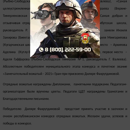
(Рыбно-Слободская школа №2, руководитель А. Яковлева), «Самая
целеустремленная отрядная вожатая» Гульнара Джураева (Верхне-
Тимерлековская школа, руководитель Г. Габдрахманова), «Самая добрая и
отзывчивая отрядная вожатая» – Самира Сулейманова (Шумбутская школа,
руководитель Р. Файзуллина). По итогам конкурса 3 место заняли Инзиля
Закирова (Биектауская школа, руководитель И. Камасина) и Адиля Мингарипова
(Кугарчинская школа, руководитель Ф. Мубаракшина), второе место – Архипова
Аделина (Кутлу-Букашская школа, руководитель Р. Гатауллина), первое место –
Аделя Гаффарова (Рыбно-Слободская гимназия №1, руководитель Г. Валеева).
Абсолютным победителем муниципального этапа конкурса и почетное звание
«Замечательный вожатый - 2021» Гран-при присвоено Диляре Фахрутдиновой.
Отрядные вожатые награждены Дипломами, памятными подарками. Педагогам-
организаторам были вручены цветы. Педагоги ЦДТ награждены Грамотами и
Благодарственными письмами.
Победителю Диляре Фахрутдиновой предстоит принять участие в заочном и
очном республиканском конкурсе отрядных вожатых. Желаем удачи, успехов и
победы в конкурсе.