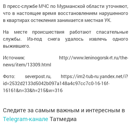
В пресс-службе МЧС по Мурманской области уточняют,
что в настоящее время восстановлением нарушенного
в квартирах остекления занимается местная УК.
На месте происшествия работают спасательные
службы. Из-под снега удалось извлечь одного
выжившего.
Источник: http://www.leninogorsk-rt.ru/the-
news/item/13309.html
Фото: severpost.ru, https://im2-tub-ru.yandex.net/i?
id=2532d2133d5042b097a148a4c97cc7c0-16-16f-
16161&n=33&h=215&w=316
Следите за самым важным и интересным в
Telegram-канале
Татмедиа