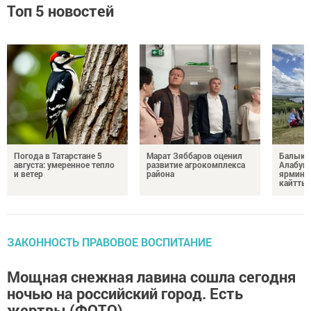
Топ 5 новостей
Погода в Татарстане 5
Марат Зяббаров оценил
Балыкб
августа: умеренное тепло
развитие агрокомплекса
Алабуга
и ветер
района
ярминк
кайтты
ЗАКОННОСТЬ ПРАВОВОЕ ВОСПИТАНИЕ
Мощная снежная лавина сошла сегодня
ночью на российский город. Есть
жертвы (ФОТО)