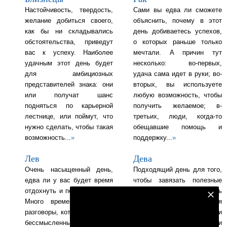
Настойчивость, твердость,
Сами вы едва ли сможете
желание добиться своего,
объяснить, почему в этот
как бы ни складывались
день добиваетесь успехов,
обстоятельства, приведут
о которых раньше только
вас к успеху. Наиболее
мечтали. А причин тут
удачным этот день будет
несколько: во-первых,
для амбициозных
удача сама идет в руки; во-
представителей знака: они
вторых, вы используете
или получат шанс
любую возможность, чтобы
подняться по карьерной
получить желаемое; в-
лестнице, или поймут, что
третьих, люди, когда-то
нужно сделать, чтобы такая
обещавшие помощь и
возможность...
»
поддержку...
»
Лев
Дева
Очень насыщенный день,
Подходящий день для того,
едва ли у вас будет время
чтобы завязать полезные
отдохнуть и перевести дух.
знакомства и обзавестись
Подпишитесь на наш телеграм канал
Много времени отнимают
нужными связями. Сегодня
разговоры, которые кажутся
вы нравитесь практически
Подписаться
бессмысленными. Ваша
всем, с кем имеете дело, и