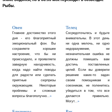
Рыбы.
Овен
Телец
Главное достоинство этого
Сосредоточьтесь и будьте
дня - его благоприятный
внимательны. В этот день
эмоциональный фон. Вы
ни одна мелочь, ни одно
сохраняете хорошее
недоразумение, ни
настроение, что бы ни
незначительная ошибка не
происходило, и проявляете
должны помешать вам
завидную находчивость,
достичь поставленных
когда надо найти поводы
целей. Если вы доверили
для радости или сделать
решение каких-то задач
приятные сюрпризы
своим помощникам и
окружающим. Некоторые
союзникам, не поленитесь
проблемы и сложные
убедиться в том, что все
вопросы благополучно...
»
делается правильно.
Могут...
»
Близнецы
Рак